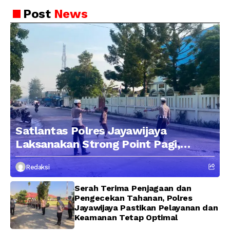
Wujudkan Pelayanan Bersih dan
Berintegritas
Post
News
Satlantas Polres Jayawijaya
Laksanakan Strong Point Pagi,
Edukasi Pengendara dengan
Redaksi
Pendekatan Humanis
Serah Terima Penjagaan dan
Pengecekan Tahanan, Polres
Jayawijaya Pastikan Pelayanan dan
Keamanan Tetap Optimal