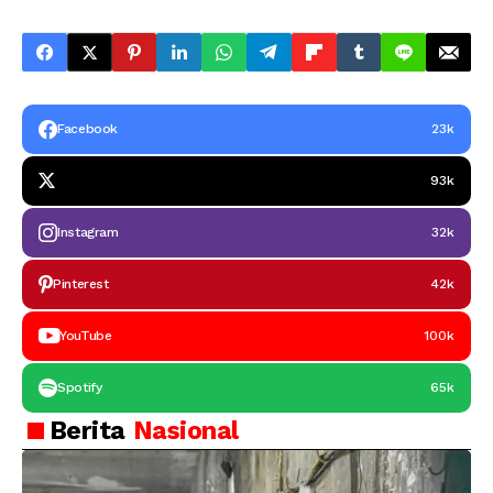
Facebook
23k
93k
Instagram
32k
Pinterest
42k
YouTube
100k
Spotify
65k
Berita
Nasional