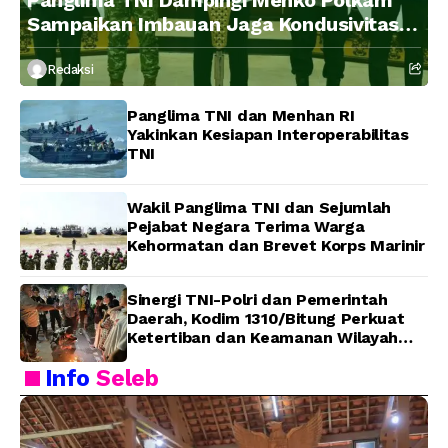
Panglima TNI Dampingi Menko Polkam
Sampaikan Imbauan Jaga Kondusivitas
Bangsa
Redaksi
Panglima TNI dan Menhan RI
Yakinkan Kesiapan Interoperabilitas
TNI
Wakil Panglima TNI dan Sejumlah
Pejabat Negara Terima Warga
Kehormatan dan Brevet Korps Marinir
Sinergi TNI-Polri dan Pemerintah
Daerah, Kodim 1310/Bitung Perkuat
Ketertiban dan Keamanan Wilayah
Kota Bitung
Info
Seleb