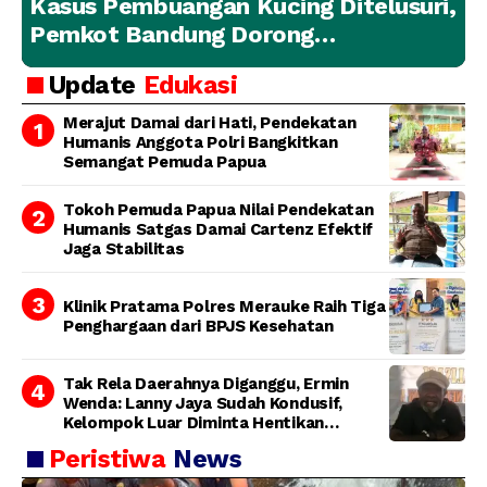
Kasus Pembuangan Kucing Ditelusuri,
Pemkot Bandung Dorong
Penanganan Hewan yang
Update
Edukasi
Bertanggung Jawab
Merajut Damai dari Hati, Pendekatan
Humanis Anggota Polri Bangkitkan
Semangat Pemuda Papua
Tokoh Pemuda Papua Nilai Pendekatan
Humanis Satgas Damai Cartenz Efektif
Jaga Stabilitas
Klinik Pratama Polres Merauke Raih Tiga
Penghargaan dari BPJS Kesehatan
Tak Rela Daerahnya Diganggu, Ermin
Wenda: Lanny Jaya Sudah Kondusif,
Kelompok Luar Diminta Hentikan
Provokasi
Peristiwa
News