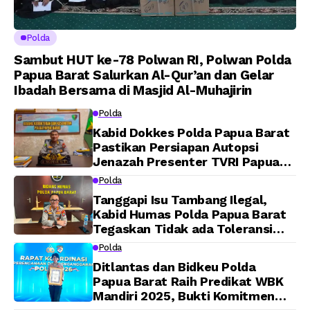
Polda
Sambut HUT ke-78 Polwan RI, Polwan Polda
Papua Barat Salurkan Al-Qur’an dan Gelar
Ibadah Bersama di Masjid Al-Muhajirin
Polda
Kabid Dokkes Polda Papua Barat
Pastikan Persiapan Autopsi
Jenazah Presenter TVRI Papua
Barat Yanto Idorway Telah
Polda
Matang, Pelaksanaan
Tanggapi Isu Tambang Ilegal,
Dijadwalkan Kamis
Kabid Humas Polda Papua Barat
Tegaskan Tidak ada Toleransi
bagi Oknum Anggota
Polda
Ditlantas dan Bidkeu Polda
Papua Barat Raih Predikat WBK
Mandiri 2025, Bukti Komitmen