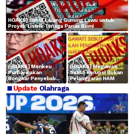
HOAKS] Bahlil Lelang Gunung Lawu untuk
Proyek Listrik Tenaga Panas Bumi
[HOAKS] Menkeu
[HOAKS] Megawati
Purbaya akan
Sebut Korupsi Bukan
Bongkar Penyebab
Pelanggaran HAM
Kerugian BUMN
Update
Olahraga