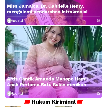
Miss Jamaica, Dr. Gabrielle Henry,
mengalami pendarahan intrakranial
Redaksi
Artis Cantik Amanda Manopo Hamil
Anak Pertama Satu Bulan menikah
Redaksi
Hukum
Kiriminal