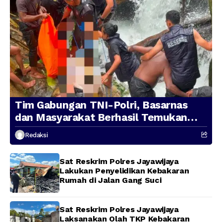
Tim Gabungan TNI-Polri, Basarnas
dan Masyarakat Berhasil Temukan
Presenter TVRI Papua Barat yang
Redaksi
Hilang di Sungai Memti
Sat Reskrim Polres Jayawijaya
Lakukan Penyelidikan Kebakaran
Rumah di Jalan Gang Suci
Sat Reskrim Polres Jayawijaya
Laksanakan Olah TKP Kebakaran