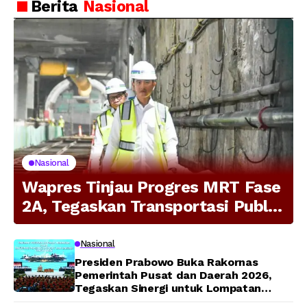
Berita
Nasional
Nasional
Wapres Tinjau Progres MRT Fase
2A, Tegaskan Transportasi Publik
Modern Jadi Prioritas Nasional
Nasional
Presiden Prabowo Buka Rakornas
Pemerintah Pusat dan Daerah 2026,
Tegaskan Sinergi untuk Lompatan
Pembangunan