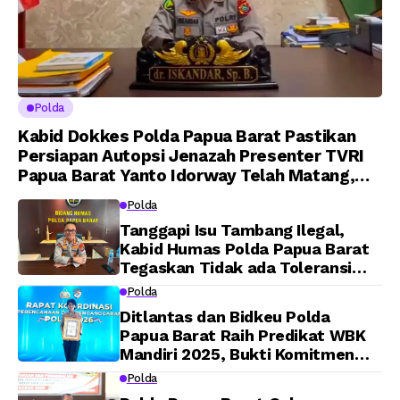
Polda
Kabid Dokkes Polda Papua Barat Pastikan
Persiapan Autopsi Jenazah Presenter TVRI
Papua Barat Yanto Idorway Telah Matang,
Pelaksanaan Dijadwalkan Kamis
Polda
Tanggapi Isu Tambang Ilegal,
Kabid Humas Polda Papua Barat
Tegaskan Tidak ada Toleransi
bagi Oknum Anggota
Polda
Ditlantas dan Bidkeu Polda
Papua Barat Raih Predikat WBK
Mandiri 2025, Bukti Komitmen
Wujudkan Pelayanan Bersih dan
Polda
Berintegritas