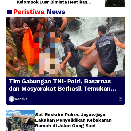
Kelompok Luar Diminta Hentikan
Provokasi
Peristiwa
News
Tim Gabungan TNI-Polri, Basarnas
dan Masyarakat Berhasil Temukan
Presenter TVRI Papua Barat yang
Redaksi
Hilang di Sungai Memti
Sat Reskrim Polres Jayawijaya
Lakukan Penyelidikan Kebakaran
Rumah di Jalan Gang Suci