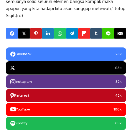
semuanya solid seluruh elemen bangsa kompak maka
apapun yang kita hadapi kita akan sanggup melewati,” tutup
Sigit.(rd)
Facebook
23k
93k
Instagram
32k
Pinterest
42k
YouTube
100k
Spotify
65k