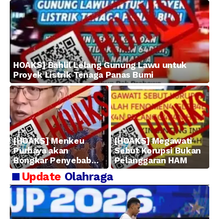
HOAKS] Bahlil Lelang Gunung Lawu untuk
Proyek Listrik Tenaga Panas Bumi
[HOAKS] Menkeu
[HOAKS] Megawati
Purbaya akan
Sebut Korupsi Bukan
Bongkar Penyebab
Pelanggaran HAM
Kerugian BUMN
Update
Olahraga