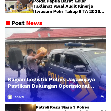
Polda Papua Barat Gelar
Taklimat Awal Audit Kinerja
Itwasum Polri Tahap II TA 2026
Aspek Pelaksanaan dan
Pengendalian
Post
News
Bagian Logistik Polres Jayawijaya
Pastikan Dukungan Operasional
Kepolisian Berjalan Optimal
Redaksi
Patroli Regu Siaga 3 Polres