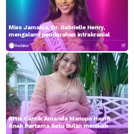
Miss Jamaica, Dr. Gabrielle Henry,
mengalami pendarahan intrakranial
Redaksi
Artis Cantik Amanda Manopo Hamil
Anak Pertama Satu Bulan menikah