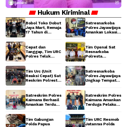
Redaksi
Hukum
Kiriminal
Bobol Toko Dobut
Satresnarkoba
Jaya Mart, Remaja
Polres Jayawijaya
17 Tahun di
Amankan Lokasi
Manokwari
Produksi Miras
Ditangkap Tim
Lokal Cap Tikus di
URC Resmob
Wamena
Cepat dan
Tim Opsnal Sat
Jatanras Polda
Tanggap, Tim URC
Resnarkoba
Papua Barat
Polres Teluk
Polresta
Bintuni Bekuk
Manokwari
Tiga Terduga
Berhasil Ungkap
Pelaku Pencurian
Kasus Tindak
Tim Urc (Unit
Satresnarkoba
di SMA
Pidana Narkotika
Reaksi Cepat) Sat
Polres Jayawijaya
Sanawesen
Golongan I Jenis
Reskrim Polresta
Ungkap Tempat
Shabu di SP 4
Manokwari
Produksi Miras
Distrik Prafi kab.
Berhasil Tangkap
Lokal Cap Tikus di
Manokwari
2 Pelaku
Wamena
Satreskrim Polres
Satreskrim Polres
Pengeroyokan di
Kaimana Berhasil
Kaimana Amankan
Taman Ria kab.
Amankan Terduga
Terduga Pelaku
Manokwari
Pelaku
Pencurian Mesin
Penganiayaan
Tempel dan Tiga
Menggunakan
Unit Barang Bukti
Tim Gabungan
Tim URC Resmob
Senjata Tajam
Berhasil
Polda Papua
Jatanras Polda