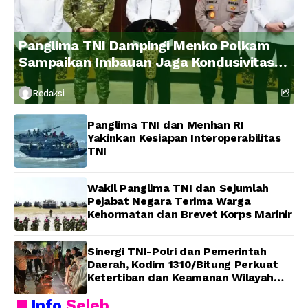
Panglima TNI Dampingi Menko Polkam
Sampaikan Imbauan Jaga Kondusivitas
Bangsa
Redaksi
Panglima TNI dan Menhan RI
Yakinkan Kesiapan Interoperabilitas
TNI
Wakil Panglima TNI dan Sejumlah
Pejabat Negara Terima Warga
Kehormatan dan Brevet Korps Marinir
Sinergi TNI-Polri dan Pemerintah
Daerah, Kodim 1310/Bitung Perkuat
Ketertiban dan Keamanan Wilayah
Kota Bitung
Info
Seleb