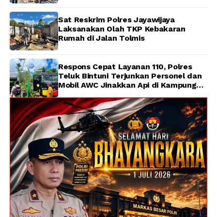
Sat Reskrim Polres Jayawijaya
Laksanakan Olah TKP Kebakaran
Rumah di Jalan Tolmis
Respons Cepat Layanan 110, Polres
Teluk Bintuni Terjunkan Personel dan
Mobil AWC Jinakkan Api di Kampung
Lama