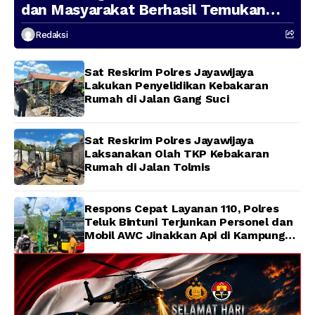
dan Masyarakat Berhasil Temukan
Presenter TVRI Papua Barat yang
Redaksi
Hilang di Sungai Memti
Sat Reskrim Polres Jayawijaya
Lakukan Penyelidikan Kebakaran
Rumah di Jalan Gang Suci
Sat Reskrim Polres Jayawijaya
Laksanakan Olah TKP Kebakaran
Rumah di Jalan Tolmis
Respons Cepat Layanan 110, Polres
Teluk Bintuni Terjunkan Personel dan
Mobil AWC Jinakkan Api di Kampung
Lama