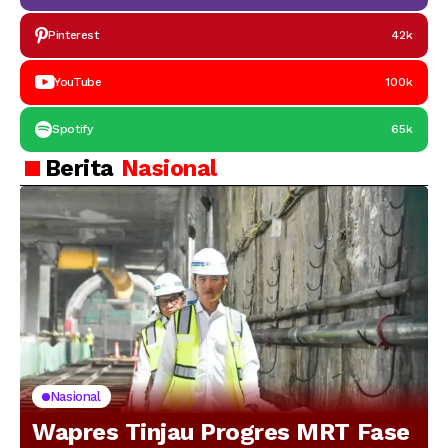
Pinterest
42k
YouTube
100k
Spotify
65k
Berita
Nasional
Nasional
Wapres Tinjau Progres MRT Fase