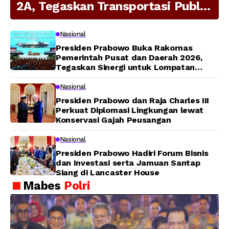
2A, Tegaskan Transportasi Publik
Modern Jadi Prioritas Nasional
Nasional
Presiden Prabowo Buka Rakornas
Pemerintah Pusat dan Daerah 2026,
Tegaskan Sinergi untuk Lompatan
Pembangunan
Nasional
Presiden Prabowo dan Raja Charles III
Perkuat Diplomasi Lingkungan lewat
Konservasi Gajah Peusangan
Nasional
Presiden Prabowo Hadiri Forum Bisnis
dan Investasi serta Jamuan Santap
Siang di Lancaster House
Mabes
Polri