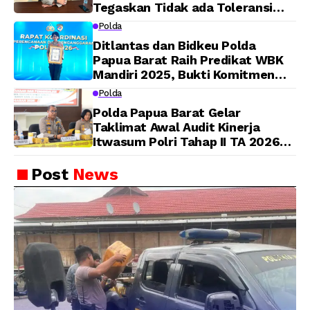
Tegaskan Tidak ada Toleransi
bagi Oknum Anggota
Polda
Ditlantas dan Bidkeu Polda
Papua Barat Raih Predikat WBK
Mandiri 2025, Bukti Komitmen
Wujudkan Pelayanan Bersih dan
Polda
Berintegritas
Polda Papua Barat Gelar
Taklimat Awal Audit Kinerja
Itwasum Polri Tahap II TA 2026
Aspek Pelaksanaan dan
Pengendalian
Post
News