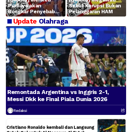
Purbaya akan
Sebut Korupsi Bukan
Bongkar Penyebab
Pelanggaran HAM
Kerugian BUMN
Update
Olahraga
Remontada Argentina vs Inggris 2-1,
Messi Dkk ke Final Piala Dunia 2026
Redaksi
Cristiano Ronaldo kembali dan Langsung