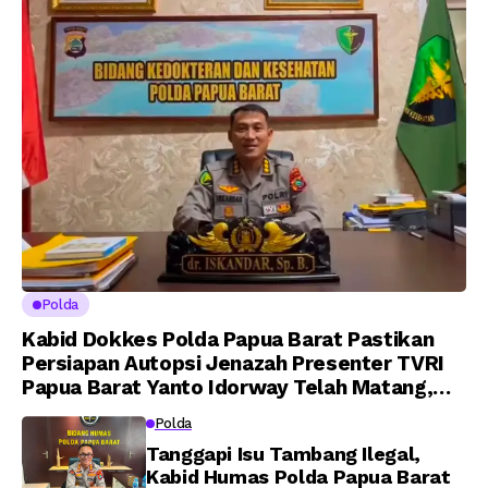
A.M Kamal. Sebagai
kepada 282 Capaja
Perwira Polri Lulusan
AKPOL 2026
Polda
Kabid Dokkes Polda Papua Barat Pastikan
Persiapan Autopsi Jenazah Presenter TVRI
Papua Barat Yanto Idorway Telah Matang,
Pelaksanaan Dijadwalkan Kamis
Polda
Tanggapi Isu Tambang Ilegal,
Kabid Humas Polda Papua Barat