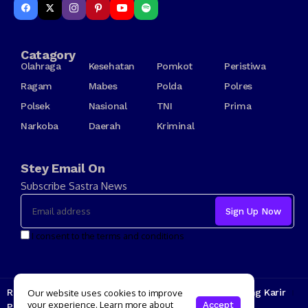
Catagory
Olahraga
Kesehatan
Pomkot
Peristiwa
Ragam
Mabes
Polda
Polres
Polsek
Nasional
TNI
Prima
Narkoba
Daerah
Kriminal
Stey Email On
Subscribe Sastra News
I consent to the terms and conditions
Redaksi
Kode Etik
Tarif Iklan
Tentang Kami
Jenjang Karir
Our website uses cookies to improve
your experience. Learn more about
Accept
Pedoman Media Siber