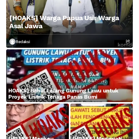
[HOAKS] Warga Papua Usir Warga
Asal Jawa
Redaksi
HOAKS] Bahlil Lelang Gunung Lawu untuk
Proyek Listrik Tenaga Panas Bumi
[HOAKS] Menkeu
[HOAKS] Megawati