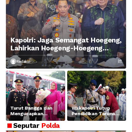
Kapolri: Jaga Semangat Hoegeng,
Lahirkan Hoegeng-Hoegeng
Berikutnya
Redaksi
Turut Bangga dan
Wakapolri Tutup
Mengucapkan
Pendidikan Taruna
Selamat dan Sukses
Akpol Angkatan ke-
Seputar
Polda
Atas Pelantikan
58, Sampaikan
Putra Brigjen Pol Drs,
Amanat Kapolri