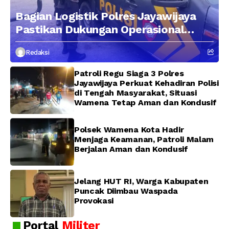
Bagian Logistik Polres Jayawijaya
Pastikan Dukungan Operasional
Kepolisian Berjalan Optimal
Redaksi
Patroli Regu Siaga 3 Polres
Jayawijaya Perkuat Kehadiran Polisi
di Tengah Masyarakat, Situasi
Wamena Tetap Aman dan Kondusif
Polsek Wamena Kota Hadir
Menjaga Keamanan, Patroli Malam
Berjalan Aman dan Kondusif
Jelang HUT RI, Warga Kabupaten
Puncak Diimbau Waspada
Provokasi
Portal
Militer