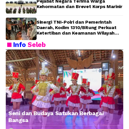
Pejabat Negara Terima Warga
Kehormatan dan Brevet Korps Marinir
Sinergi TNI-Polri dan Pemerintah
Daerah, Kodim 1310/Bitung Perkuat
Ketertiban dan Keamanan Wilayah
Kota Bitung
Info
Seleb
Seni dan Budaya Satukan Berbagai
Bangsa