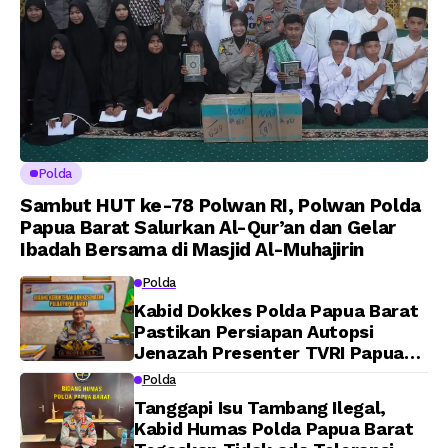
Polda
Sambut HUT ke-78 Polwan RI, Polwan Polda
Papua Barat Salurkan Al-Qur’an dan Gelar
Ibadah Bersama di Masjid Al-Muhajirin
Polda
Kabid Dokkes Polda Papua Barat
Pastikan Persiapan Autopsi
Jenazah Presenter TVRI Papua
Barat Yanto Idorway Telah
Polda
Matang, Pelaksanaan
Tanggapi Isu Tambang Ilegal,
Dijadwalkan Kamis
Kabid Humas Polda Papua Barat