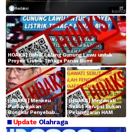
Redaksi
HOAKS] Bahlil Lelang Gunung Lawu untuk
Proyek Listrik Tenaga Panas Bumi
[HOAKS] Menkeu
[HOAKS] Megawati
Purbaya akan
Sebut Korupsi Bukan
Bongkar Penyebab
Pelanggaran HAM
Kerugian BUMN
Update
Olahraga