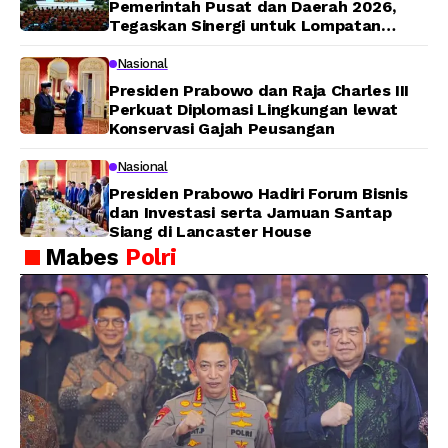
Pemerintah Pusat dan Daerah 2026,
Tegaskan Sinergi untuk Lompatan
Pembangunan
Nasional
Presiden Prabowo dan Raja Charles III
Perkuat Diplomasi Lingkungan lewat
Konservasi Gajah Peusangan
Nasional
Presiden Prabowo Hadiri Forum Bisnis
dan Investasi serta Jamuan Santap
Siang di Lancaster House
Mabes
Polri