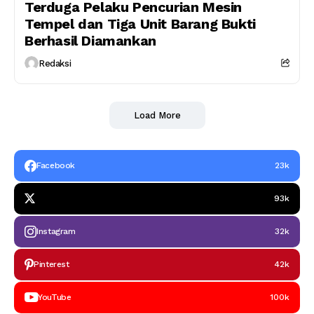
Terduga Pelaku Pencurian Mesin
Tempel dan Tiga Unit Barang Bukti
Berhasil Diamankan
Redaksi
Load More
Facebook
23k
93k
Instagram
32k
Pinterest
42k
YouTube
100k