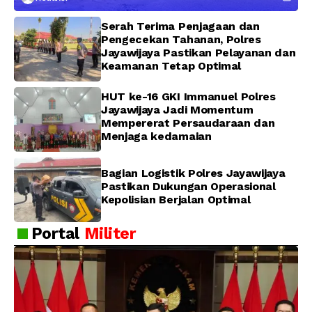
Pendekatan Humanis
Serah Terima Penjagaan dan
Pengecekan Tahanan, Polres
Jayawijaya Pastikan Pelayanan dan
Keamanan Tetap Optimal
HUT ke-16 GKI Immanuel Polres
Jayawijaya Jadi Momentum
Mempererat Persaudaraan dan
Menjaga kedamaian
Bagian Logistik Polres Jayawijaya
Pastikan Dukungan Operasional
Kepolisian Berjalan Optimal
Portal
Militer