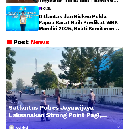
Tegaskan Tidak ada Toleransi
bagi Oknum Anggota
Polda
Ditlantas dan Bidkeu Polda
Papua Barat Raih Predikat WBK
Mandiri 2025, Bukti Komitmen
Wujudkan Pelayanan Bersih dan
Berintegritas
Post
News
Satlantas Polres Jayawijaya
Laksanakan Strong Point Pagi,
Edukasi Pengendara dengan
Redaksi