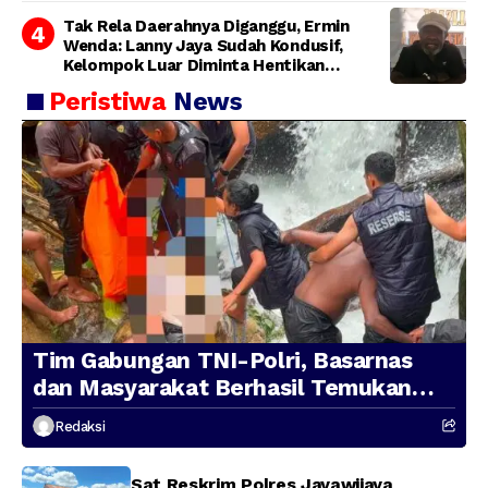
Tak Rela Daerahnya Diganggu, Ermin
Wenda: Lanny Jaya Sudah Kondusif,
Kelompok Luar Diminta Hentikan
Provokasi
Peristiwa
News
Tim Gabungan TNI-Polri, Basarnas
dan Masyarakat Berhasil Temukan
Presenter TVRI Papua Barat yang
Redaksi
Hilang di Sungai Memti
Sat Reskrim Polres Jayawijaya