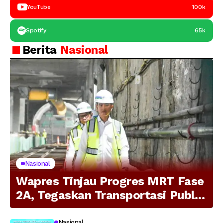
YouTube
100k
Spotify
65k
Berita
Nasional
Nasional
Wapres Tinjau Progres MRT Fase
2A, Tegaskan Transportasi Publik
Modern Jadi Prioritas Nasional
Nasional