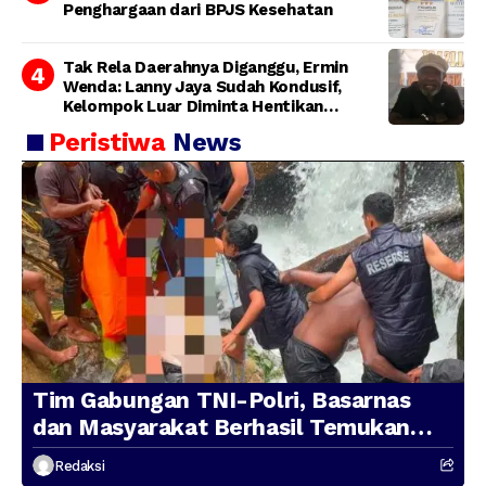
Penghargaan dari BPJS Kesehatan
Tak Rela Daerahnya Diganggu, Ermin
Wenda: Lanny Jaya Sudah Kondusif,
Kelompok Luar Diminta Hentikan
Provokasi
Peristiwa
News
Tim Gabungan TNI-Polri, Basarnas
dan Masyarakat Berhasil Temukan
Presenter TVRI Papua Barat yang
Redaksi
Hilang di Sungai Memti