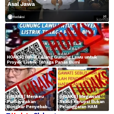
Asal Jawa
Redaksi
HOAKS] Bahlil Lelang Gunung Lawu untuk
Proyek Listrik Tenaga Panas Bumi
[HOAKS] Menkeu
[HOAKS] Megawati
Purbaya akan
Sebut Korupsi Bukan
Bongkar Penyebab
Pelanggaran HAM
Kerugian BUMN