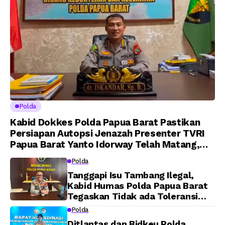
Polda
Kabid Dokkes Polda Papua Barat Pastikan
Persiapan Autopsi Jenazah Presenter TVRI
Papua Barat Yanto Idorway Telah Matang,
Pelaksanaan Dijadwalkan Kamis
Polda
Tanggapi Isu Tambang Ilegal,
Kabid Humas Polda Papua Barat
Tegaskan Tidak ada Toleransi
bagi Oknum Anggota
Polda
Ditlantas dan Bidkeu Polda