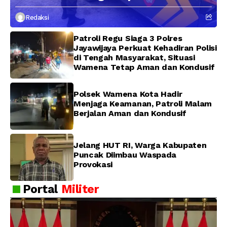
Kepolisian Berjalan Optimal
Redaksi
Patroli Regu Siaga 3 Polres
Jayawijaya Perkuat Kehadiran Polisi
di Tengah Masyarakat, Situasi
Wamena Tetap Aman dan Kondusif
Polsek Wamena Kota Hadir
Menjaga Keamanan, Patroli Malam
Berjalan Aman dan Kondusif
Jelang HUT RI, Warga Kabupaten
Puncak Diimbau Waspada
Provokasi
Portal
Militer