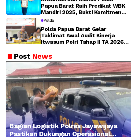
Papua Barat Raih Predikat WBK
Mandiri 2025, Bukti Komitmen
Wujudkan Pelayanan Bersih dan
Polda
Berintegritas
Polda Papua Barat Gelar
Taklimat Awal Audit Kinerja
Itwasum Polri Tahap II TA 2026
Aspek Pelaksanaan dan
Pengendalian
Post
News
Bagian Logistik Polres Jayawijaya
Pastikan Dukungan Operasional