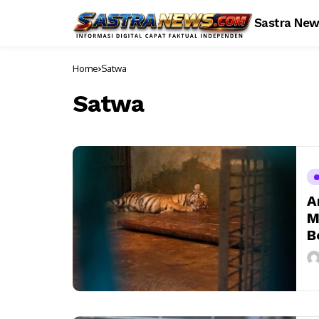
Sastra Ne
Home
Satwa
Satwa
A
M
B