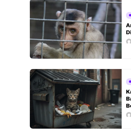
A
D
K
B
B