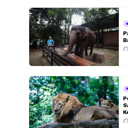
P
B
P
S
K