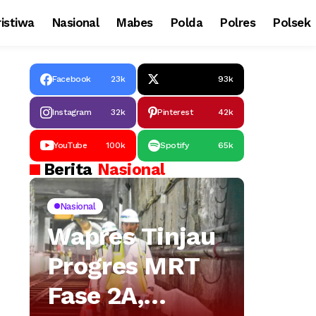
istiwa
Nasional
Mabes
Polda
Polres
Polsek
Facebook
23k
93k
Instagram
32k
Pinterest
42k
YouTube
100k
Spotify
65k
Berita
Nasional
Nasional
Wapres Tinjau
Progres MRT
Fase 2A,