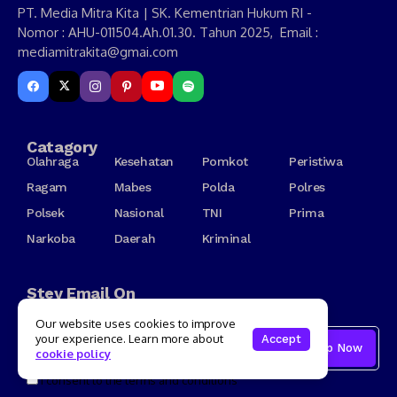
PT. Media Mitra Kita | SK. Kementrian Hukum RI -
Nomor : AHU-011504.Ah.01.30. Tahun 2025, Email :
mediamitrakita@gmai.com
Catagory
Olahraga
Kesehatan
Pomkot
Peristiwa
Ragam
Mabes
Polda
Polres
Polsek
Nasional
TNI
Prima
Narkoba
Daerah
Kriminal
Stey Email On
Subscribe Sastra News
Our website uses cookies to improve
your experience. Learn more about
Accept
cookie policy
I consent to the terms and conditions