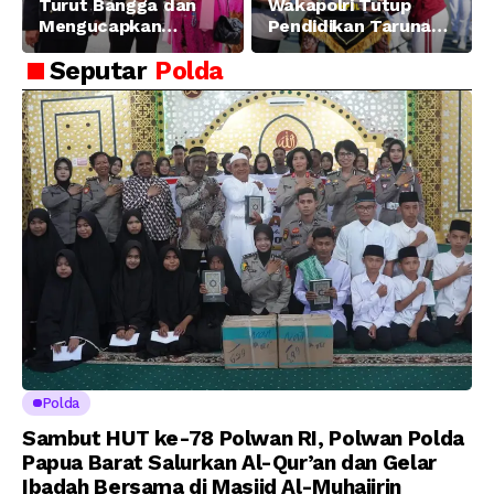
Turut Bangga dan
Wakapolri Tutup
Mengucapkan
Pendidikan Taruna
Selamat dan Sukses
Akpol Angkatan ke-
Seputar
Polda
Atas Pelantikan
58, Sampaikan
Putra Brigjen Pol Drs,
Amanat Kapolri
A.M Kamal. Sebagai
kepada 282 Capaja
Perwira Polri Lulusan
AKPOL 2026
Polda
Sambut HUT ke-78 Polwan RI, Polwan Polda
Papua Barat Salurkan Al-Qur’an dan Gelar
Ibadah Bersama di Masjid Al-Muhajirin