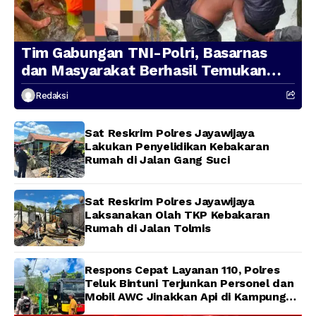
Tim Gabungan TNI-Polri, Basarnas
dan Masyarakat Berhasil Temukan
Presenter TVRI Papua Barat yang
Redaksi
Hilang di Sungai Memti
Sat Reskrim Polres Jayawijaya
Lakukan Penyelidikan Kebakaran
Rumah di Jalan Gang Suci
Sat Reskrim Polres Jayawijaya
Laksanakan Olah TKP Kebakaran
Rumah di Jalan Tolmis
Respons Cepat Layanan 110, Polres
Teluk Bintuni Terjunkan Personel dan
Mobil AWC Jinakkan Api di Kampung
Lama