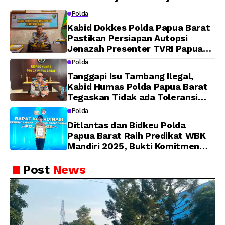
Polda
Kabid Dokkes Polda Papua Barat
Pastikan Persiapan Autopsi
Jenazah Presenter TVRI Papua
Barat Yanto Idorway Telah
Polda
Matang, Pelaksanaan
Tanggapi Isu Tambang Ilegal,
Dijadwalkan Kamis
Kabid Humas Polda Papua Barat
Tegaskan Tidak ada Toleransi
bagi Oknum Anggota
Polda
Ditlantas dan Bidkeu Polda
Papua Barat Raih Predikat WBK
Mandiri 2025, Bukti Komitmen
Wujudkan Pelayanan Bersih dan
Berintegritas
Post
News