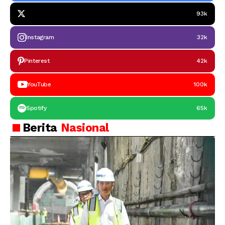
93k
Instagram
32k
Pinterest
42k
YouTube
100k
Spotify
65k
Berita
Nasional