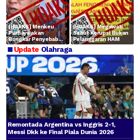
[HOAKS] Menkeu
[HOAKS] Megawati
Purbaya akan
Sebut Korupsi Bukan
Bongkar Penyebab
Pelanggaran HAM
Kerugian BUMN
Update
Olahraga
Remontada Argentina vs Inggris 2-1,
Messi Dkk ke Final Piala Dunia 2026