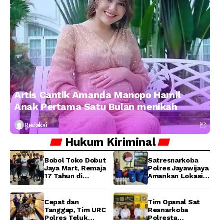
Artis Cantik Amanda Manopo Hamil
Anak Pertama Satu Bulan menikah
Redaksi
Hukum
Kiriminal
Bobol Toko Dobut
Satresnarkoba
Jaya Mart, Remaja
Polres Jayawijaya
17 Tahun di
Amankan Lokasi
Manokwari
Produksi Miras
Ditangkap Tim
Lokal Cap Tikus di
URC Resmob
Wamena
Cepat dan
Tim Opsnal Sat
Jatanras Polda
Tanggap, Tim URC
Resnarkoba
Papua Barat
Polres Teluk
Polresta