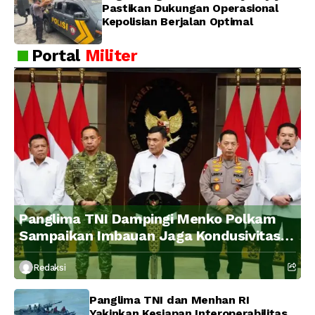
Pastikan Dukungan Operasional
Kepolisian Berjalan Optimal
Portal
Militer
Panglima TNI Dampingi Menko Polkam
Sampaikan Imbauan Jaga Kondusivitas
Bangsa
Redaksi
Panglima TNI dan Menhan RI
Yakinkan Kesiapan Interoperabilitas