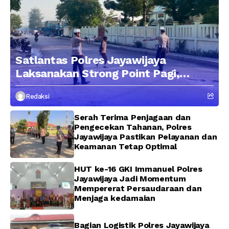
Satlantas Polres Jayawijaya
Laksanakan Strong Point Pagi,
Edukasi Pengendara dengan
Redaksi
Pendekatan Humanis
Serah Terima Penjagaan dan
Pengecekan Tahanan, Polres
Jayawijaya Pastikan Pelayanan dan
Keamanan Tetap Optimal
HUT ke-16 GKI Immanuel Polres
Jayawijaya Jadi Momentum
Mempererat Persaudaraan dan
Menjaga kedamaian
Bagian Logistik Polres Jayawijaya