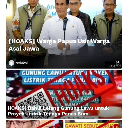
[HOAKS] Warga Papua Usir Warga
Asal Jawa
Redaksi
HOAKS] Bahlil Lelang Gunung Lawu untuk
Proyek Listrik Tenaga Panas Bumi