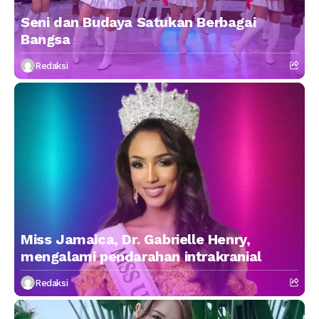
Seni dan Budaya Satukan Berbagai
Bangsa
Redaksi
Miss Jamaica, Dr. Gabrielle Henry,
mengalami pendarahan intrakranial
Redaksi