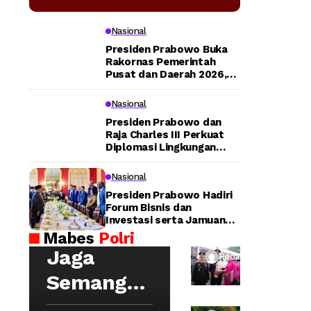
Tegaskan
Transportasi
Nasional
Presiden Prabowo Buka
Publik Modern
Rakornas Pemerintah
Pusat dan Daerah 2026,
Tegaskan Sinergi untuk
Jadi Prioritas
Lompatan Pembangunan
Nasional
Nasional
Presiden Prabowo dan
Raja Charles III Perkuat
Diplomasi Lingkungan
lewat Konservasi Gajah
Peusangan
Nasional
Tu
Presiden Prabowo Hadiri
rut
Forum Bisnis dan
Investasi serta Jamuan
Ba
Kapolri:
Santap Siang di Lancaster
Mabes
Polri
ng
House
Wa
Jaga
ga
Redaksi
ka
da
Semangat
pol
n
ri
Hoegeng,
Me