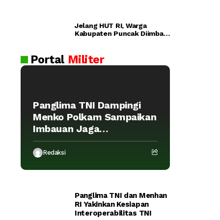
ra
n
Pol
Jelang HUT RI, Warga
ri
Dijadwalka
Kabupaten Puncak Diimbau
Lul
Waspada Provokasi
n Kamis
us
Portal
Militer
an
AK
PO
L
Panglima TNI Dampingi
20
Menko Polkam Sampaikan
26
Imbauan Jaga
Kondusivitas Bangsa
Redaksi
Panglima TNI dan Menhan
RI Yakinkan Kesiapan
Interoperabilitas TNI