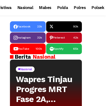
istiwa
Nasional
Mabes
Polda
Polres
Polsek
Facebook
23k
93k
Instagram
32k
Pinterest
42k
YouTube
100k
Spotify
65k
Berita
Nasional
Nasional
Wapres Tinjau
Progres MRT
Fase 2A,