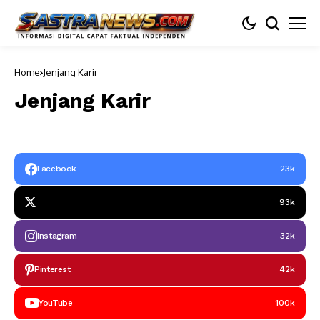
Home
Jenjang Karir
Jenjang Karir
Facebook
23k
93k
Instagram
32k
Pinterest
42k
YouTube
100k