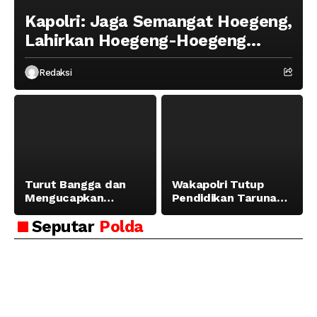
Kapolri: Jaga Semangat Hoegeng,
Lahirkan Hoegeng-Hoegeng
Berikutnya
Redaksi
Turut Bangga dan
Wakapolri Tutup
Mengucapkan
Pendidikan Taruna
Selamat dan Sukses
Akpol Angkatan ke-
Seputar
Polda
Atas Pelantikan
58, Sampaikan
Putra Brigjen Pol Drs,
Amanat Kapolri
A.M Kamal. Sebagai
kepada 282 Capaja
Perwira Polri Lulusan
AKPOL 2026