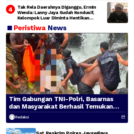
Tak Rela Daerahnya Diganggu, Ermin
Wenda: Lanny Jaya Sudah Kondusif,
Kelompok Luar Diminta Hentikan
Provokasi
Peristiwa
News
Tim Gabungan TNI-Polri, Basarnas
dan Masyarakat Berhasil Temukan
Presenter TVRI Papua Barat yang
Redaksi
Hilang di Sungai Memti
Sat Reskrim Polres Jayawijaya