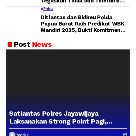
Tegaskan Tidak ada Toleransi
bagi Oknum Anggota
Polda
Ditlantas dan Bidkeu Polda
Papua Barat Raih Predikat WBK
Mandiri 2025, Bukti Komitmen
Wujudkan Pelayanan Bersih dan
Berintegritas
Post
News
Satlantas Polres Jayawijaya
Laksanakan Strong Point Pagi,
Edukasi Pengendara dengan
Redaksi