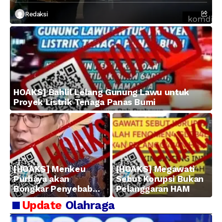
Redaksi
HOAKS] Bahlil Lelang Gunung Lawu untuk
Proyek Listrik Tenaga Panas Bumi
[HOAKS] Menkeu
[HOAKS] Megawati
Purbaya akan
Sebut Korupsi Bukan
Bongkar Penyebab
Pelanggaran HAM
Kerugian BUMN
Update
Olahraga