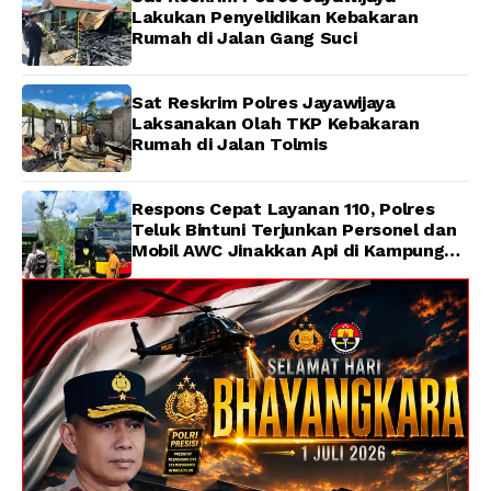
Lakukan Penyelidikan Kebakaran
Rumah di Jalan Gang Suci
Sat Reskrim Polres Jayawijaya
Laksanakan Olah TKP Kebakaran
Rumah di Jalan Tolmis
Respons Cepat Layanan 110, Polres
Teluk Bintuni Terjunkan Personel dan
Mobil AWC Jinakkan Api di Kampung
Lama