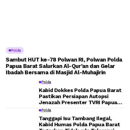
Polda
Sambut HUT ke-78 Polwan RI, Polwan Polda
Papua Barat Salurkan Al-Qur’an dan Gelar
Ibadah Bersama di Masjid Al-Muhajirin
Polda
Kabid Dokkes Polda Papua Barat
Pastikan Persiapan Autopsi
Jenazah Presenter TVRI Papua
Barat Yanto Idorway Telah
Polda
Matang, Pelaksanaan
Tanggapi Isu Tambang Ilegal,
Dijadwalkan Kamis
Kabid Humas Polda Papua Barat