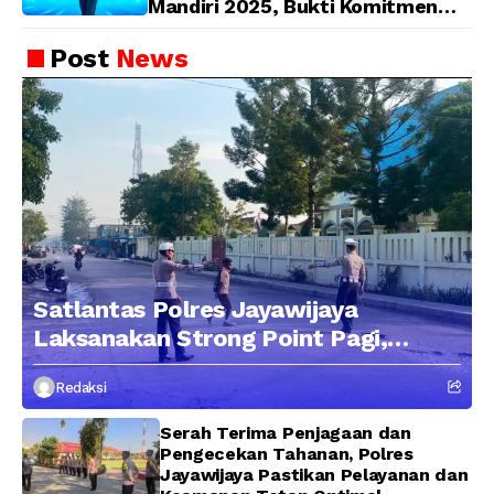
Mandiri 2025, Bukti Komitmen
Wujudkan Pelayanan Bersih dan
Berintegritas
Post
News
Satlantas Polres Jayawijaya
Laksanakan Strong Point Pagi,
Edukasi Pengendara dengan
Redaksi
Pendekatan Humanis
Serah Terima Penjagaan dan
Pengecekan Tahanan, Polres
Jayawijaya Pastikan Pelayanan dan