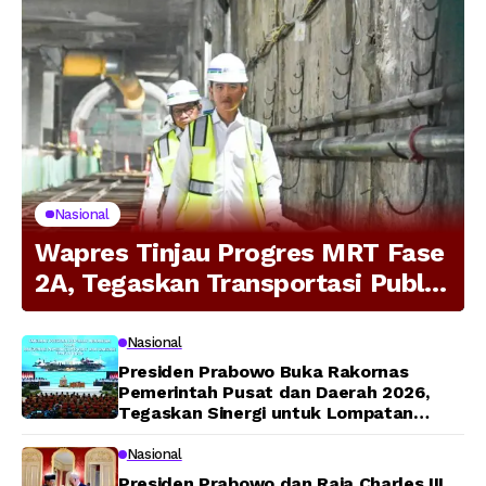
Nasional
Wapres Tinjau Progres MRT Fase
2A, Tegaskan Transportasi Publik
Modern Jadi Prioritas Nasional
Nasional
Presiden Prabowo Buka Rakornas
Pemerintah Pusat dan Daerah 2026,
Tegaskan Sinergi untuk Lompatan
Pembangunan
Nasional
Presiden Prabowo dan Raja Charles III