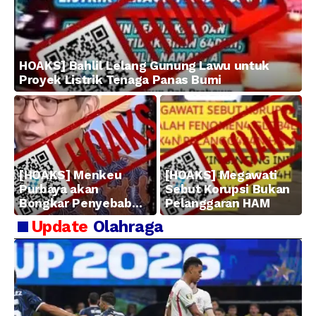
HOAKS] Bahlil Lelang Gunung Lawu untuk
Proyek Listrik Tenaga Panas Bumi
[HOAKS] Menkeu
[HOAKS] Megawati
Purbaya akan
Sebut Korupsi Bukan
Bongkar Penyebab
Pelanggaran HAM
Kerugian BUMN
Update
Olahraga