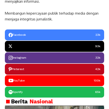
menyajikan informasi.
Membangun kepercayaan publik terhadap media dengan
menjaga integritas jurnalistik.
Facebook
23k
93k
Instagram
32k
Pinterest
42k
YouTube
100k
Spotify
65k
Berita
Nasional