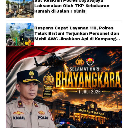
Sat Reskrim Polres Jayawijaya
Laksanakan Olah TKP Kebakaran
Rumah di Jalan Tolmis
Respons Cepat Layanan 110, Polres
Teluk Bintuni Terjunkan Personel dan
Mobil AWC Jinakkan Api di Kampung
Lama