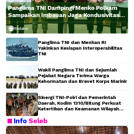
Panglima TNI Dampingi Menko Polkam
Sampaikan Imbauan Jaga Kondusivitas
Bangsa
Redaksi
Panglima TNI dan Menhan RI
Yakinkan Kesiapan Interoperabilitas
TNI
Wakil Panglima TNI dan Sejumlah
Pejabat Negara Terima Warga
Kehormatan dan Brevet Korps Marinir
Sinergi TNI-Polri dan Pemerintah
Daerah, Kodim 1310/Bitung Perkuat
Ketertiban dan Keamanan Wilayah
Kota Bitung
Info
Seleb