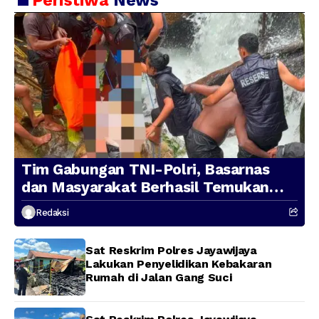
Peristiwa
News
Tim Gabungan TNI-Polri, Basarnas
dan Masyarakat Berhasil Temukan
Presenter TVRI Papua Barat yang
Redaksi
Hilang di Sungai Memti
Sat Reskrim Polres Jayawijaya
Lakukan Penyelidikan Kebakaran
Rumah di Jalan Gang Suci