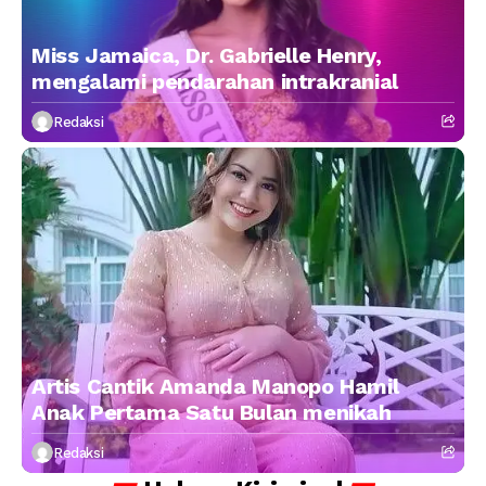
Miss Jamaica, Dr. Gabrielle Henry,
mengalami pendarahan intrakranial
Redaksi
Artis Cantik Amanda Manopo Hamil
Anak Pertama Satu Bulan menikah
Redaksi