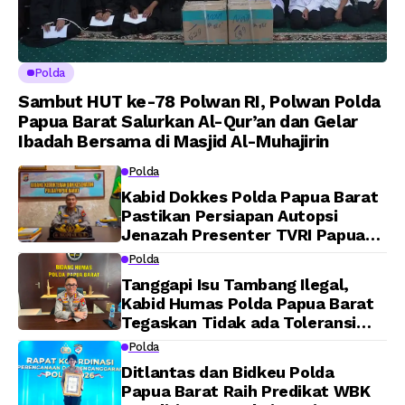
Polda
Sambut HUT ke-78 Polwan RI, Polwan Polda
Papua Barat Salurkan Al-Qur’an dan Gelar
Ibadah Bersama di Masjid Al-Muhajirin
Polda
Kabid Dokkes Polda Papua Barat
Pastikan Persiapan Autopsi
Jenazah Presenter TVRI Papua
Barat Yanto Idorway Telah
Polda
Matang, Pelaksanaan
Tanggapi Isu Tambang Ilegal,
Dijadwalkan Kamis
Kabid Humas Polda Papua Barat
Tegaskan Tidak ada Toleransi
bagi Oknum Anggota
Polda
Ditlantas dan Bidkeu Polda
Papua Barat Raih Predikat WBK