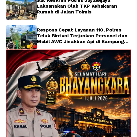
Sat Reskrim Polres Jayawijaya
Laksanakan Olah TKP Kebakaran
Rumah di Jalan Tolmis
Respons Cepat Layanan 110, Polres
Teluk Bintuni Terjunkan Personel dan
Mobil AWC Jinakkan Api di Kampung
Lama