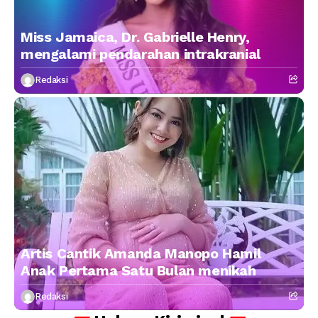
Miss Jamaica, Dr. Gabrielle Henry,
mengalami pendarahan intrakranial
Redaksi
Artis Cantik Amanda Manopo Hamil
Anak Pertama Satu Bulan menikah
Redaksi