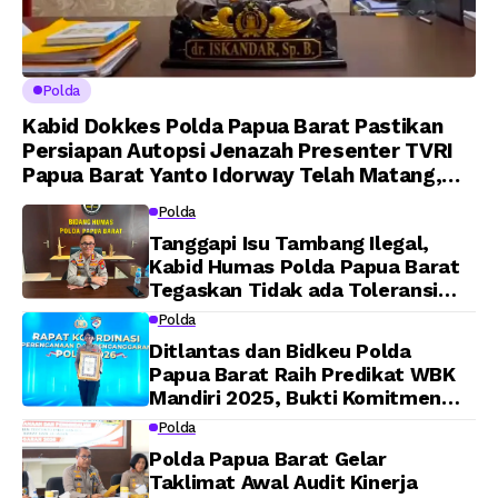
Polda
Kabid Dokkes Polda Papua Barat Pastikan
Persiapan Autopsi Jenazah Presenter TVRI
Papua Barat Yanto Idorway Telah Matang,
Pelaksanaan Dijadwalkan Kamis
Polda
Tanggapi Isu Tambang Ilegal,
Kabid Humas Polda Papua Barat
Tegaskan Tidak ada Toleransi
bagi Oknum Anggota
Polda
Ditlantas dan Bidkeu Polda
Papua Barat Raih Predikat WBK
Mandiri 2025, Bukti Komitmen
Wujudkan Pelayanan Bersih dan
Polda
Berintegritas
Polda Papua Barat Gelar
Taklimat Awal Audit Kinerja