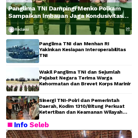
Panglima TNI Dampingi Menko Polkam
Sampaikan Imbauan Jaga Kondusivitas
Bangsa
Redaksi
Panglima TNI dan Menhan RI
Yakinkan Kesiapan Interoperabilitas
TNI
Wakil Panglima TNI dan Sejumlah
Pejabat Negara Terima Warga
Kehormatan dan Brevet Korps Marinir
Sinergi TNI-Polri dan Pemerintah
Daerah, Kodim 1310/Bitung Perkuat
Ketertiban dan Keamanan Wilayah
Kota Bitung
Info
Seleb