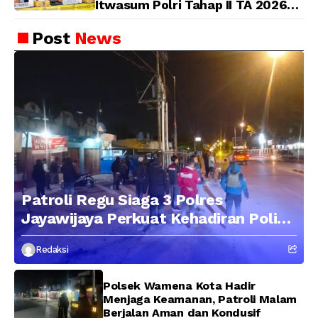
Itwasum Polri Tahap II TA 2026
Aspek Pelaksanaan dan
Pengendalian
Post
News
Patroli Regu Siaga 3 Polres
Jayawijaya Perkuat Kehadiran Polisi
di Tengah Masyarakat, Situasi
Redaksi
Wamena Tetap Aman dan Kondusif
Polsek Wamena Kota Hadir
Menjaga Keamanan, Patroli Malam
Berjalan Aman dan Kondusif