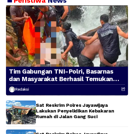
Peristiwa
News
Tim Gabungan TNI-Polri, Basarnas
dan Masyarakat Berhasil Temukan
Presenter TVRI Papua Barat yang
Redaksi
Hilang di Sungai Memti
Sat Reskrim Polres Jayawijaya
Lakukan Penyelidikan Kebakaran
Rumah di Jalan Gang Suci