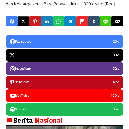
dan Keluarga serta Para Pelayat duka ± 300 orang.(Red)
Facebook
23k
93k
Instagram
32k
Pinterest
42k
YouTube
100k
Spotify
65k
Berita
Nasional