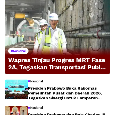
Nasional
Wapres Tinjau Progres MRT Fase
2A, Tegaskan Transportasi Publik
Modern Jadi Prioritas Nasional
Nasional
Presiden Prabowo Buka Rakornas
Pemerintah Pusat dan Daerah 2026,
Tegaskan Sinergi untuk Lompatan
Pembangunan
Nasional
Presiden Prabowo dan Raja Charles III