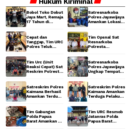
Hukum
Kiriminal
Bobol Toko Dobut
Satresnarkoba
Jaya Mart, Remaja
Polres Jayawijaya
17 Tahun di
Amankan Lokasi
Manokwari
Produksi Miras
Ditangkap Tim
Lokal Cap Tikus di
URC Resmob
Wamena
Cepat dan
Tim Opsnal Sat
Jatanras Polda
Tanggap, Tim URC
Resnarkoba
Papua Barat
Polres Teluk
Polresta
Bintuni Bekuk
Manokwari
Tiga Terduga
Berhasil Ungkap
Pelaku Pencurian
Kasus Tindak
Tim Urc (Unit
Satresnarkoba
di SMA
Pidana Narkotika
Reaksi Cepat) Sat
Polres Jayawijaya
Sanawesen
Golongan I Jenis
Reskrim Polresta
Ungkap Tempat
Shabu di SP 4
Manokwari
Produksi Miras
Distrik Prafi kab.
Berhasil Tangkap
Lokal Cap Tikus di
Manokwari
2 Pelaku
Wamena
Satreskrim Polres
Satreskrim Polres
Pengeroyokan di
Kaimana Berhasil
Kaimana Amankan
Taman Ria kab.
Amankan Terduga
Terduga Pelaku
Manokwari
Pelaku
Pencurian Mesin
Penganiayaan
Tempel dan Tiga
Menggunakan
Unit Barang Bukti
Tim Gabungan
Tim URC Resmob
Senjata Tajam
Berhasil
Polda Papua
Jatanras Polda
Diamankan
Barat Amankan 6
Papua Barat
Excavator dan 5
Amankan Pelaku
Pekerja di Lokasi
Pencurian Motor