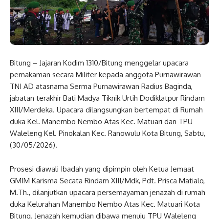
Bitung – Jajaran Kodim 1310/Bitung menggelar upacara
pemakaman secara Militer kepada anggota Purnawirawan
TNI AD atasnama Serma Purnawirawan Radius Baginda,
jabatan terakhir Bati Madya Tiknik Urtih Dodiklatpur Rindam
XIII/Merdeka. Upacara dilangsungkan bertempat di Rumah
duka Kel. Manembo Nembo Atas Kec. Matuari dan TPU
Waleleng Kel. Pinokalan Kec. Ranowulu Kota Bitung, Sabtu,
(30/05/2026).
Prosesi diawali Ibadah yang dipimpin oleh Ketua Jemaat
GMIM Karisma Secata Rindam XIII/Mdk, Pdt. Prisca Matialo,
M.Th., dilanjutkan upacara persemayaman jenazah di rumah
duka Kelurahan Manembo Nembo Atas Kec. Matuari Kota
Bitung. Jenazah kemudian dibawa menuju TPU Waleleng