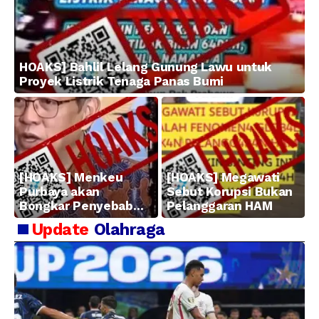
HOAKS] Bahlil Lelang Gunung Lawu untuk
Proyek Listrik Tenaga Panas Bumi
[HOAKS] Menkeu
[HOAKS] Megawati
Purbaya akan
Sebut Korupsi Bukan
Bongkar Penyebab
Pelanggaran HAM
Kerugian BUMN
Update
Olahraga