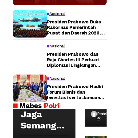
Tegaskan
Transportasi
Nasional
Presiden Prabowo Buka
Publik Modern
Rakornas Pemerintah
Pusat dan Daerah 2026,
Tegaskan Sinergi untuk
Jadi Prioritas
Lompatan Pembangunan
Nasional
Nasional
Presiden Prabowo dan
Raja Charles III Perkuat
Diplomasi Lingkungan
lewat Konservasi Gajah
Peusangan
Nasional
Tu
Presiden Prabowo Hadiri
rut
Forum Bisnis dan
Investasi serta Jamuan
Ba
Kapolri:
Santap Siang di Lancaster
Mabes
Polri
ng
House
Wa
Jaga
ga
Redaksi
ka
da
Semangat
pol
n
ri
Hoegeng,
Me