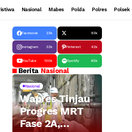
istiwa
Nasional
Mabes
Polda
Polres
Polsek
Facebook
23k
93k
Instagram
32k
Pinterest
42k
YouTube
100k
Spotify
65k
Berita
Nasional
Nasional
Wapres Tinjau
Progres MRT
Fase 2A,