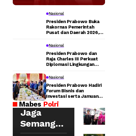
Tegaskan
Transportasi
Nasional
Presiden Prabowo Buka
Publik Modern
Rakornas Pemerintah
Pusat dan Daerah 2026,
Tegaskan Sinergi untuk
Jadi Prioritas
Lompatan Pembangunan
Nasional
Nasional
Presiden Prabowo dan
Raja Charles III Perkuat
Diplomasi Lingkungan
lewat Konservasi Gajah
Peusangan
Nasional
Tu
Presiden Prabowo Hadiri
rut
Forum Bisnis dan
Investasi serta Jamuan
Ba
Kapolri:
Santap Siang di Lancaster
Mabes
Polri
ng
House
Wa
Jaga
ga
Redaksi
ka
da
Semangat
pol
n
ri
Hoegeng,
Me