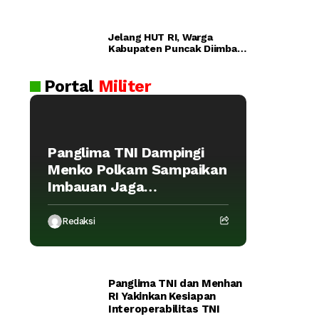
ra
n
Pol
Jelang HUT RI, Warga
ri
Dijadwalka
Kabupaten Puncak Diimbau
Lul
Waspada Provokasi
n Kamis
us
Portal
Militer
an
AK
PO
L
Panglima TNI Dampingi
20
Menko Polkam Sampaikan
26
Imbauan Jaga
Kondusivitas Bangsa
Redaksi
Panglima TNI dan Menhan
RI Yakinkan Kesiapan
Interoperabilitas TNI