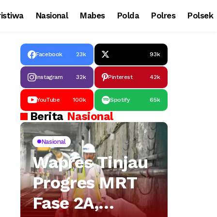
istiwa
Nasional
Mabes
Polda
Polres
Polsek
Facebook
23k
93k
Instagram
32k
Pinterest
42k
YouTube
100k
Spotify
65k
Berita
Nasional
Nasional
Wapres Tinjau
Progres MRT
Fase 2A,