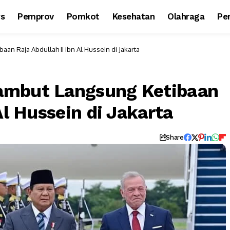
ws
Pemprov
Pomkot
Kesehatan
Olahraga
Per
n Raja Abdullah II ibn Al Hussein di Jakarta
ambut Langsung Ketibaan
Al Hussein di Jakarta
Share