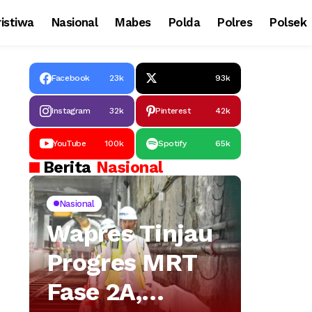
istiwa
Nasional
Mabes
Polda
Polres
Polsek
Facebook
23k
93k
Instagram
32k
Pinterest
42k
YouTube
100k
Spotify
65k
Berita
Nasional
Nasional
Wapres Tinjau
Progres MRT
Fase 2A,