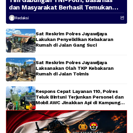
dan Masyarakat Berhasil Temukan
Presenter TVRI Papua Barat yang
Redaksi
Hilang di Sungai Memti
Sat Reskrim Polres Jayawijaya
Lakukan Penyelidikan Kebakaran
Rumah di Jalan Gang Suci
Sat Reskrim Polres Jayawijaya
Laksanakan Olah TKP Kebakaran
Rumah di Jalan Tolmis
Respons Cepat Layanan 110, Polres
Teluk Bintuni Terjunkan Personel dan
Mobil AWC Jinakkan Api di Kampung
Lama