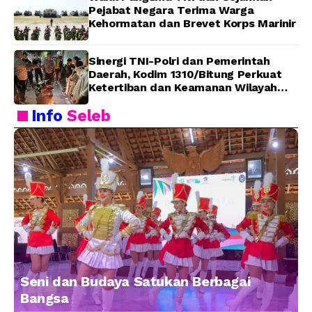
Pejabat Negara Terima Warga
Kehormatan dan Brevet Korps Marinir
Sinergi TNI-Polri dan Pemerintah
Daerah, Kodim 1310/Bitung Perkuat
Ketertiban dan Keamanan Wilayah
Kota Bitung
Info
Seleb
Seni dan Budaya Satukan Berbagai
Bangsa