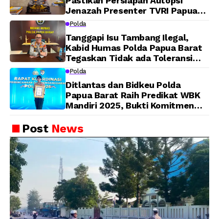
Pastikan Persiapan Autopsi
Jenazah Presenter TVRI Papua
Barat Yanto Idorway Telah
Polda
Matang, Pelaksanaan
Tanggapi Isu Tambang Ilegal,
Dijadwalkan Kamis
Kabid Humas Polda Papua Barat
Tegaskan Tidak ada Toleransi
bagi Oknum Anggota
Polda
Ditlantas dan Bidkeu Polda
Papua Barat Raih Predikat WBK
Mandiri 2025, Bukti Komitmen
Wujudkan Pelayanan Bersih dan
Berintegritas
Post
News