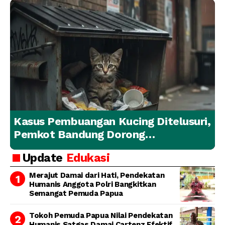
Kasus Pembuangan Kucing Ditelusuri,
Pemkot Bandung Dorong
Penanganan Hewan yang
Update
Edukasi
Bertanggung Jawab
Merajut Damai dari Hati, Pendekatan
Humanis Anggota Polri Bangkitkan
Semangat Pemuda Papua
Tokoh Pemuda Papua Nilai Pendekatan
Humanis Satgas Damai Cartenz Efektif