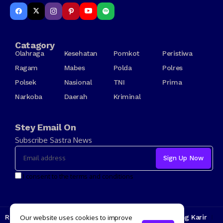
Catagory
Olahraga
Kesehatan
Pomkot
Peristiwa
Ragam
Mabes
Polda
Polres
Polsek
Nasional
TNI
Prima
Narkoba
Daerah
Kriminal
Stey Email On
Subscribe Sastra News
I consent to the terms and conditions
Redaksi
Kode Etik
Tarif Iklan
Tentang Kami
Jenjang Karir
Our website uses cookies to improve