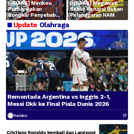
[HOAKS] Menkeu
[HOAKS] Megawati
Purbaya akan
Sebut Korupsi Bukan
Bongkar Penyebab
Pelanggaran HAM
Kerugian BUMN
Update
Olahraga
Remontada Argentina vs Inggris 2-1,
Messi Dkk ke Final Piala Dunia 2026
Redaksi
Cristiano Ronaldo kembali dan Langsung