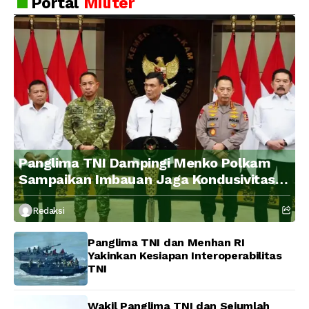
Portal
Militer
Panglima TNI Dampingi Menko Polkam
Sampaikan Imbauan Jaga Kondusivitas
Bangsa
Redaksi
Panglima TNI dan Menhan RI
Yakinkan Kesiapan Interoperabilitas
TNI
Wakil Panglima TNI dan Sejumlah