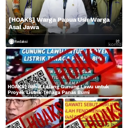
[HOAKS] Warga Papua Usir Warga
Asal Jawa
Redaksi
HOAKS] Bahlil Lelang Gunung Lawu untuk
Proyek Listrik Tenaga Panas Bumi