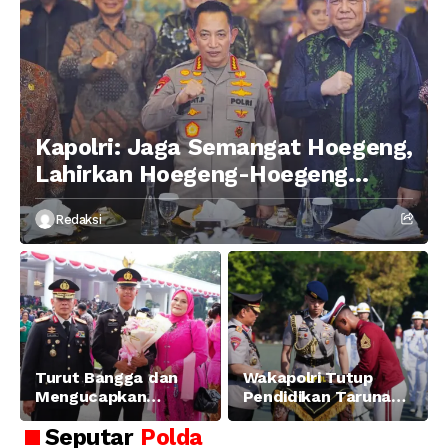
Kapolri: Jaga Semangat Hoegeng,
Lahirkan Hoegeng-Hoegeng
Berikutnya
Redaksi
Turut Bangga dan
Wakapolri Tutup
Mengucapkan
Pendidikan Taruna
Selamat dan Sukses
Akpol Angkatan ke-
Seputar
Polda
Atas Pelantikan
58, Sampaikan