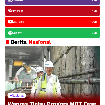
Pinterest
42k
YouTube
100k
Spotify
65k
Berita
Nasional
Nasional
Wapres Tinjau Progres MRT Fase