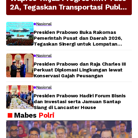
2A, Tegaskan Transportasi Publik
Modern Jadi Prioritas Nasional
Nasional
Presiden Prabowo Buka Rakornas
Pemerintah Pusat dan Daerah 2026,
Tegaskan Sinergi untuk Lompatan
Pembangunan
Nasional
Presiden Prabowo dan Raja Charles III
Perkuat Diplomasi Lingkungan lewat
Konservasi Gajah Peusangan
Nasional
Presiden Prabowo Hadiri Forum Bisnis
dan Investasi serta Jamuan Santap
Siang di Lancaster House
Mabes
Polri