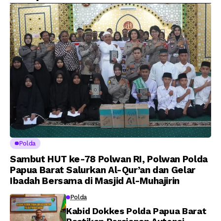
Putra Brigjen Pol Drs,
Amanat Kapolri
A.M Kamal. Sebagai
kepada 282 Capaja
Perwira Polri Lulusan
AKPOL 2026
Polda
Sambut HUT ke-78 Polwan RI, Polwan Polda
Papua Barat Salurkan Al-Qur’an dan Gelar
Ibadah Bersama di Masjid Al-Muhajirin
Polda
Kabid Dokkes Polda Papua Barat