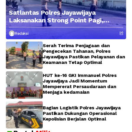
Satlantas Polres Jayawijaya
Laksanakan Strong Point Pagi,
Edukasi Pengendara dengan
Redaksi
Pendekatan Humanis
Serah Terima Penjagaan dan
Pengecekan Tahanan, Polres
Jayawijaya Pastikan Pelayanan dan
Keamanan Tetap Optimal
HUT ke-16 GKI Immanuel Polres
Jayawijaya Jadi Momentum
Mempererat Persaudaraan dan
Menjaga kedamaian
Bagian Logistik Polres Jayawijaya
Pastikan Dukungan Operasional
Kepolisian Berjalan Optimal