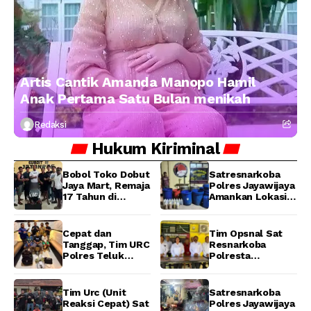
Artis Cantik Amanda Manopo Hamil
Anak Pertama Satu Bulan menikah
Redaksi
Hukum
Kiriminal
Bobol Toko Dobut
Satresnarkoba
Jaya Mart, Remaja
Polres Jayawijaya
17 Tahun di
Amankan Lokasi
Manokwari
Produksi Miras
Ditangkap Tim
Lokal Cap Tikus di
URC Resmob
Wamena
Cepat dan
Tim Opsnal Sat
Jatanras Polda
Tanggap, Tim URC
Resnarkoba
Papua Barat
Polres Teluk
Polresta
Bintuni Bekuk
Manokwari
Tiga Terduga
Berhasil Ungkap
Pelaku Pencurian
Kasus Tindak
Tim Urc (Unit
Satresnarkoba
di SMA
Pidana Narkotika
Reaksi Cepat) Sat
Polres Jayawijaya