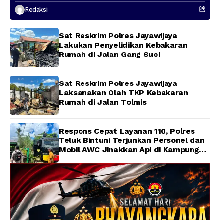
Presenter TVRI Papua Barat yang
Redaksi
Hilang di Sungai Memti
Sat Reskrim Polres Jayawijaya
Lakukan Penyelidikan Kebakaran
Rumah di Jalan Gang Suci
Sat Reskrim Polres Jayawijaya
Laksanakan Olah TKP Kebakaran
Rumah di Jalan Tolmis
Respons Cepat Layanan 110, Polres
Teluk Bintuni Terjunkan Personel dan
Mobil AWC Jinakkan Api di Kampung
Lama