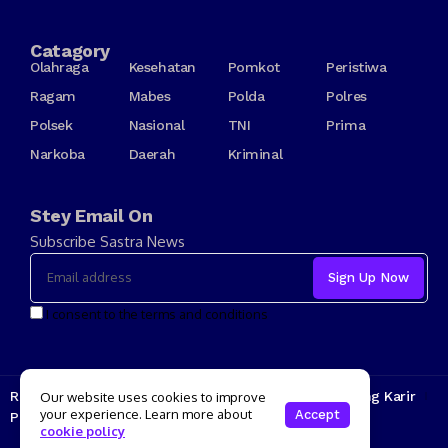
Catagory
Olahraga
Kesehatan
Pomkot
Peristiwa
Ragam
Mabes
Polda
Polres
Polsek
Nasional
TNI
Prima
Narkoba
Daerah
Kriminal
Stey Email On
Subscribe Sastra News
I consent to the terms and conditions
Redaksi
Kode Etik
Tarif Iklan
Tentang Kami
Jenjang Karir
Our website uses cookies to improve
your experience. Learn more about
Accept
Pedoman Media Siber
cookie policy