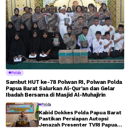
Perwira Polri Lulusan
AKPOL 2026
Polda
Sambut HUT ke-78 Polwan RI, Polwan Polda
Papua Barat Salurkan Al-Qur’an dan Gelar
Ibadah Bersama di Masjid Al-Muhajirin
Polda
Kabid Dokkes Polda Papua Barat
Pastikan Persiapan Autopsi
Jenazah Presenter TVRI Papua