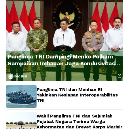
Panglima TNI Dampingi Menko Polkam
Sampaikan Imbauan Jaga Kondusivitas
Bangsa
Redaksi
Panglima TNI dan Menhan RI
Yakinkan Kesiapan Interoperabilitas
TNI
Wakil Panglima TNI dan Sejumlah
Pejabat Negara Terima Warga
Kehormatan dan Brevet Korps Marinir