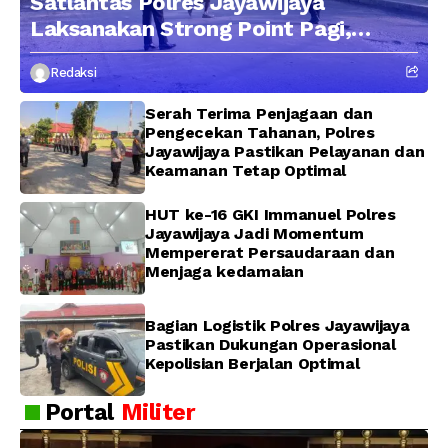
Satlantas Polres Jayawijaya
Laksanakan Strong Point Pagi,
Edukasi Pengendara dengan
Redaksi
Pendekatan Humanis
Serah Terima Penjagaan dan
Pengecekan Tahanan, Polres
Jayawijaya Pastikan Pelayanan dan
Keamanan Tetap Optimal
HUT ke-16 GKI Immanuel Polres
Jayawijaya Jadi Momentum
Mempererat Persaudaraan dan
Menjaga kedamaian
Bagian Logistik Polres Jayawijaya
Pastikan Dukungan Operasional
Kepolisian Berjalan Optimal
Portal
Militer