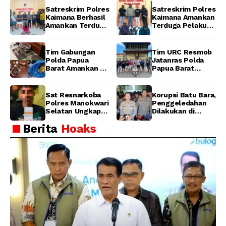
Manokwari
2 Pelaku
Wamena
Satreskrim Polres
Satreskrim Polres
Pengeroyokan di
Kaimana Berhasil
Kaimana Amankan
Taman Ria kab.
Amankan Terduga
Terduga Pelaku
Manokwari
Pelaku
Pencurian Mesin
Penganiayaan
Tempel dan Tiga
Menggunakan
Unit Barang Bukti
Tim Gabungan
Tim URC Resmob
Senjata Tajam
Berhasil
Polda Papua
Jatanras Polda
Diamankan
Barat Amankan 6
Papua Barat
Excavator dan 5
Amankan Pelaku
Pekerja di Lokasi
Pencurian Motor
Illegal Mining Kali
di Manokwari
Sat Resnarkoba
Korupsi Batu Bara,
Waserawi,
Barat
Polres Manokwari
Penggeledahan
Manokwari
Selatan Ungkap
Dilakukan di
Dugaan Peredaran
Sebuah Ruko
Berita
Hoaks
Narkotika Jenis
Daerah Cipete
Ganja