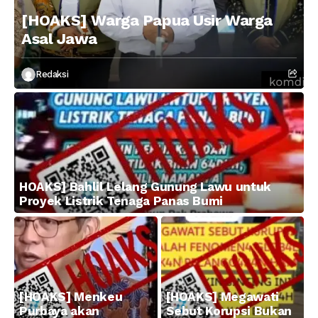
[HOAKS] Warga Papua Usir Warga
Asal Jawa
Redaksi
HOAKS] Bahlil Lelang Gunung Lawu untuk
Proyek Listrik Tenaga Panas Bumi
[HOAKS] Menkeu
[HOAKS] Megawati
Purbaya akan
Sebut Korupsi Bukan