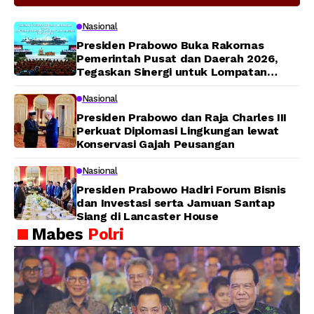
Modern Jadi Prioritas Nasional
Nasional
Presiden Prabowo Buka Rakornas
Pemerintah Pusat dan Daerah 2026,
Tegaskan Sinergi untuk Lompatan
Pembangunan
Nasional
Presiden Prabowo dan Raja Charles III
Perkuat Diplomasi Lingkungan lewat
Konservasi Gajah Peusangan
Nasional
Presiden Prabowo Hadiri Forum Bisnis
dan Investasi serta Jamuan Santap
Siang di Lancaster House
Mabes
Polri