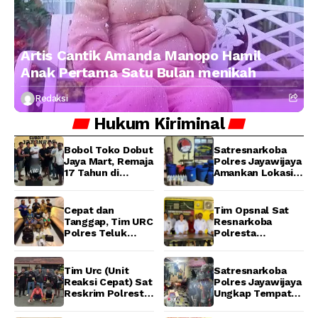
Artis Cantik Amanda Manopo Hamil
Anak Pertama Satu Bulan menikah
Redaksi
Hukum
Kiriminal
Bobol Toko Dobut
Satresnarkoba
Jaya Mart, Remaja
Polres Jayawijaya
17 Tahun di
Amankan Lokasi
Manokwari
Produksi Miras
Ditangkap Tim
Lokal Cap Tikus di
URC Resmob
Wamena
Cepat dan
Tim Opsnal Sat
Jatanras Polda
Tanggap, Tim URC
Resnarkoba
Papua Barat
Polres Teluk
Polresta
Bintuni Bekuk
Manokwari
Tiga Terduga
Berhasil Ungkap
Pelaku Pencurian
Kasus Tindak
Tim Urc (Unit
Satresnarkoba
di SMA
Pidana Narkotika
Reaksi Cepat) Sat
Polres Jayawijaya
Sanawesen
Golongan I Jenis
Reskrim Polresta
Ungkap Tempat
Shabu di SP 4
Manokwari
Produksi Miras
Distrik Prafi kab.
Berhasil Tangkap
Lokal Cap Tikus di