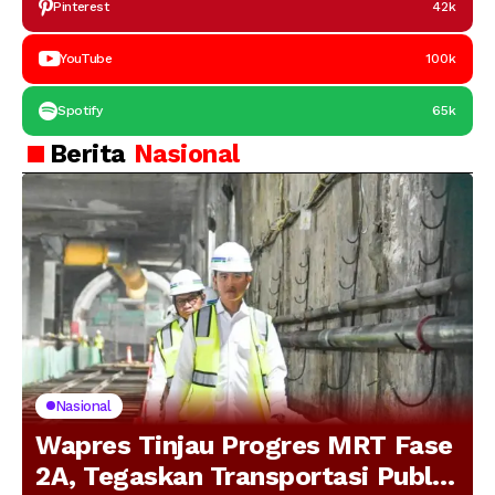
Pinterest
42k
YouTube
100k
Spotify
65k
Berita
Nasional
Nasional
Wapres Tinjau Progres MRT Fase
2A, Tegaskan Transportasi Publik