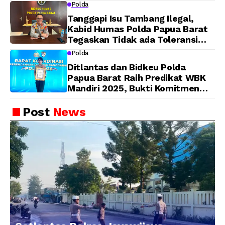
Barat Yanto Idorway Telah
Polda
Matang, Pelaksanaan
Tanggapi Isu Tambang Ilegal,
Dijadwalkan Kamis
Kabid Humas Polda Papua Barat
Tegaskan Tidak ada Toleransi
bagi Oknum Anggota
Polda
Ditlantas dan Bidkeu Polda
Papua Barat Raih Predikat WBK
Mandiri 2025, Bukti Komitmen
Wujudkan Pelayanan Bersih dan
Berintegritas
Post
News