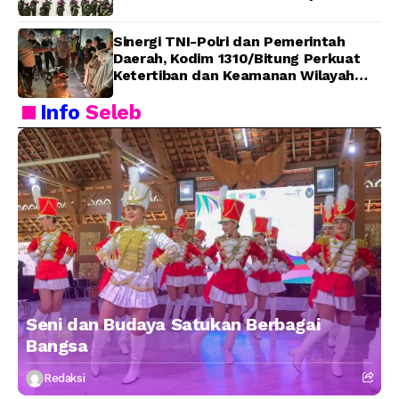
Sinergi TNI-Polri dan Pemerintah
Daerah, Kodim 1310/Bitung Perkuat
Ketertiban dan Keamanan Wilayah
Kota Bitung
Info
Seleb
Seni dan Budaya Satukan Berbagai
Bangsa
Redaksi