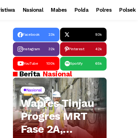
istiwa
Nasional
Mabes
Polda
Polres
Polsek
Facebook
23k
93k
Instagram
32k
Pinterest
42k
YouTube
100k
Spotify
65k
Berita
Nasional
Nasional
Wapres Tinjau
Progres MRT
Fase 2A,