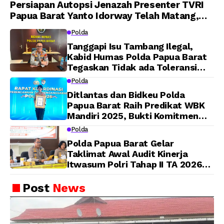
Persiapan Autopsi Jenazah Presenter TVRI
Papua Barat Yanto Idorway Telah Matang,
Pelaksanaan Dijadwalkan Kamis
Polda
Tanggapi Isu Tambang Ilegal,
Kabid Humas Polda Papua Barat
Tegaskan Tidak ada Toleransi
bagi Oknum Anggota
Polda
Ditlantas dan Bidkeu Polda
Papua Barat Raih Predikat WBK
Mandiri 2025, Bukti Komitmen
Wujudkan Pelayanan Bersih dan
Polda
Berintegritas
Polda Papua Barat Gelar
Taklimat Awal Audit Kinerja
Itwasum Polri Tahap II TA 2026
Aspek Pelaksanaan dan
Pengendalian
Post
News