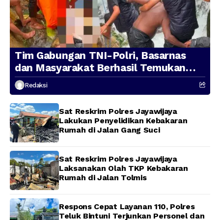
Tim Gabungan TNI-Polri, Basarnas
dan Masyarakat Berhasil Temukan
Presenter TVRI Papua Barat yang
Redaksi
Hilang di Sungai Memti
Sat Reskrim Polres Jayawijaya
Lakukan Penyelidikan Kebakaran
Rumah di Jalan Gang Suci
Sat Reskrim Polres Jayawijaya
Laksanakan Olah TKP Kebakaran
Rumah di Jalan Tolmis
Respons Cepat Layanan 110, Polres
Teluk Bintuni Terjunkan Personel dan