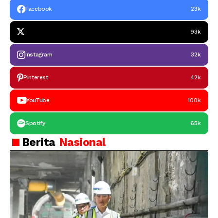
Facebook
23k
93k
Instagram
32k
Pinterest
42k
YouTube
100k
Spotify
65k
Berita
Nasional