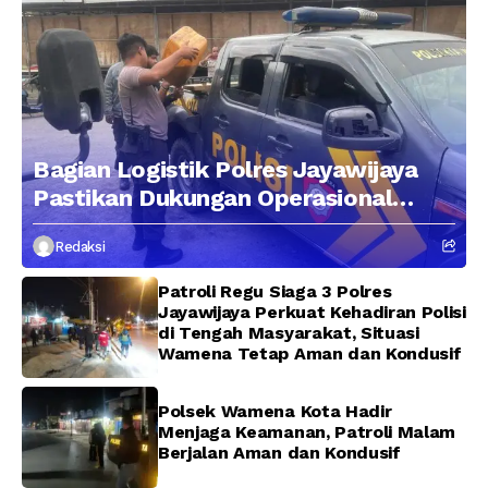
Bagian Logistik Polres Jayawijaya
Pastikan Dukungan Operasional
Kepolisian Berjalan Optimal
Redaksi
Patroli Regu Siaga 3 Polres
Jayawijaya Perkuat Kehadiran Polisi
di Tengah Masyarakat, Situasi
Wamena Tetap Aman dan Kondusif
Polsek Wamena Kota Hadir
Menjaga Keamanan, Patroli Malam
Berjalan Aman dan Kondusif