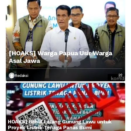
[HOAKS] Warga Papua Usir Warga
Asal Jawa
Redaksi
HOAKS] Bahlil Lelang Gunung Lawu untuk
Proyek Listrik Tenaga Panas Bumi