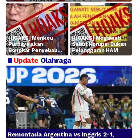
[HOAKS] Menkeu
[HOAKS] Megawati
Purbaya akan
Sebut Korupsi Bukan
Bongkar Penyebab
Pelanggaran HAM
Kerugian BUMN
Update
Olahraga
Remontada Argentina vs Inggris 2-1,