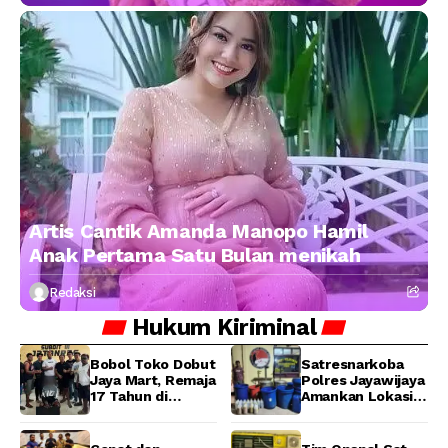
Artis Cantik Amanda Manopo Hamil
Anak Pertama Satu Bulan menikah
Redaksi
Hukum
Kiriminal
Bobol Toko Dobut
Satresnarkoba
Jaya Mart, Remaja
Polres Jayawijaya
17 Tahun di
Amankan Lokasi
Manokwari
Produksi Miras
Ditangkap Tim
Lokal Cap Tikus di
URC Resmob
Wamena