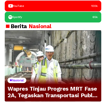
YouTube
100k
Spotify
65k
Berita
Nasional
Nasional
Wapres Tinjau Progres MRT Fase
2A, Tegaskan Transportasi Publik
Modern Jadi Prioritas Nasional