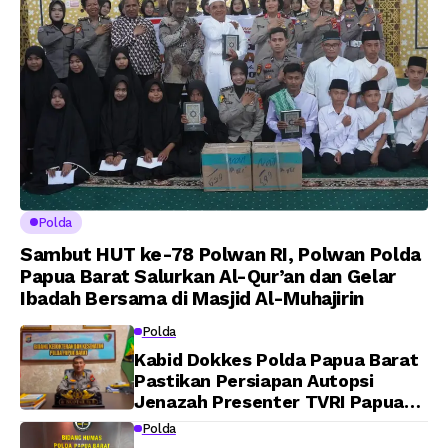
Polda
Sambut HUT ke-78 Polwan RI, Polwan Polda
Papua Barat Salurkan Al-Qur’an dan Gelar
Ibadah Bersama di Masjid Al-Muhajirin
Polda
Kabid Dokkes Polda Papua Barat
Pastikan Persiapan Autopsi
Jenazah Presenter TVRI Papua
Barat Yanto Idorway Telah
Polda
Matang, Pelaksanaan