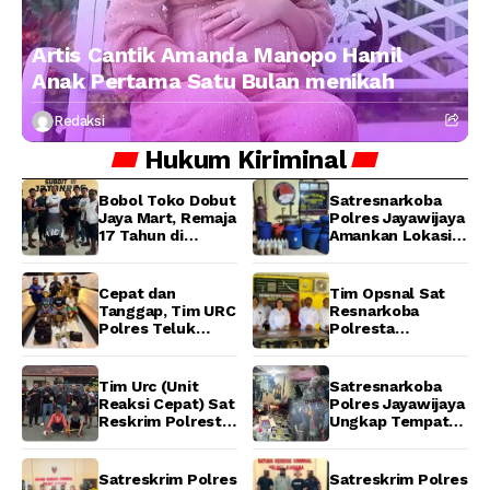
Artis Cantik Amanda Manopo Hamil
Anak Pertama Satu Bulan menikah
Redaksi
Hukum
Kiriminal
Bobol Toko Dobut
Satresnarkoba
Jaya Mart, Remaja
Polres Jayawijaya
17 Tahun di
Amankan Lokasi
Manokwari
Produksi Miras
Ditangkap Tim
Lokal Cap Tikus di
URC Resmob
Wamena
Cepat dan
Tim Opsnal Sat
Jatanras Polda
Tanggap, Tim URC
Resnarkoba
Papua Barat
Polres Teluk
Polresta
Bintuni Bekuk
Manokwari
Tiga Terduga
Berhasil Ungkap
Pelaku Pencurian
Kasus Tindak
Tim Urc (Unit
Satresnarkoba
di SMA
Pidana Narkotika
Reaksi Cepat) Sat
Polres Jayawijaya
Sanawesen
Golongan I Jenis
Reskrim Polresta
Ungkap Tempat
Shabu di SP 4
Manokwari
Produksi Miras
Distrik Prafi kab.
Berhasil Tangkap
Lokal Cap Tikus di
Manokwari
2 Pelaku
Wamena
Satreskrim Polres
Satreskrim Polres