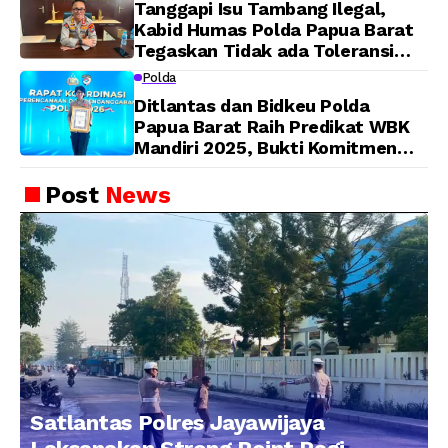
Tanggapi Isu Tambang Ilegal,
Dijadwalkan Kamis
Kabid Humas Polda Papua Barat
Tegaskan Tidak ada Toleransi
bagi Oknum Anggota
Polda
Ditlantas dan Bidkeu Polda
Papua Barat Raih Predikat WBK
Mandiri 2025, Bukti Komitmen
Wujudkan Pelayanan Bersih dan
Berintegritas
Post
News
Satlantas Polres Jayawijaya