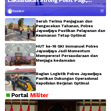
Laksanakan Strong Point Pagi,
Edukasi Pengendara dengan
Redaksi
Pendekatan Humanis
Serah Terima Penjagaan dan
Pengecekan Tahanan, Polres
Jayawijaya Pastikan Pelayanan dan
Keamanan Tetap Optimal
HUT ke-16 GKI Immanuel Polres
Jayawijaya Jadi Momentum
Mempererat Persaudaraan dan
Menjaga kedamaian
Bagian Logistik Polres Jayawijaya
Pastikan Dukungan Operasional
Kepolisian Berjalan Optimal
Portal
Militer