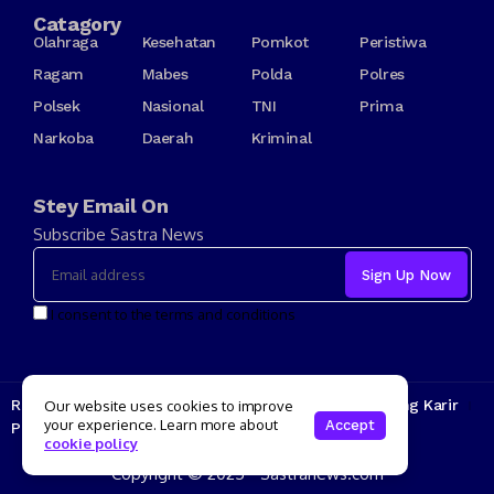
Catagory
Olahraga
Kesehatan
Pomkot
Peristiwa
Ragam
Mabes
Polda
Polres
Polsek
Nasional
TNI
Prima
Narkoba
Daerah
Kriminal
Stey Email On
Subscribe Sastra News
I consent to the terms and conditions
Redaksi
Kode Etik
Tarif Iklan
Tentang Kami
Jenjang Karir
Our website uses cookies to improve
your experience. Learn more about
Accept
Pedoman Media Siber
cookie policy
Copyright © 2025 - Sastranews.com