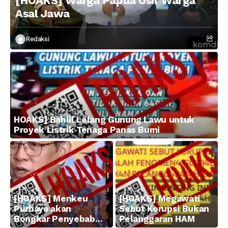
[HOAKS] Warga Papua Usir Warga
Asal Jawa
Redaksi
HOAKS] Bahlil Lelang Gunung Lawu untuk
Proyek Listrik Tenaga Panas Bumi
[HOAKS] Menkeu
[HOAKS] Megawati
Purbaya akan
Sebut Korupsi Bukan
Bongkar Penyebab
Pelanggaran HAM