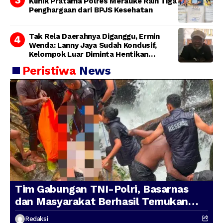
Klinik Pratama Polres Merauke Raih Tiga
Penghargaan dari BPJS Kesehatan
Tak Rela Daerahnya Diganggu, Ermin
Wenda: Lanny Jaya Sudah Kondusif,
Kelompok Luar Diminta Hentikan
Provokasi
Peristiwa
News
Tim Gabungan TNI-Polri, Basarnas
dan Masyarakat Berhasil Temukan
Presenter TVRI Papua Barat yang
Redaksi