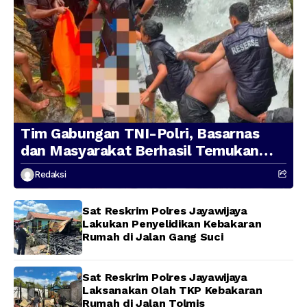
Tim Gabungan TNI-Polri, Basarnas
dan Masyarakat Berhasil Temukan
Presenter TVRI Papua Barat yang
Redaksi
Hilang di Sungai Memti
Sat Reskrim Polres Jayawijaya
Lakukan Penyelidikan Kebakaran
Rumah di Jalan Gang Suci
Sat Reskrim Polres Jayawijaya
Laksanakan Olah TKP Kebakaran
Rumah di Jalan Tolmis