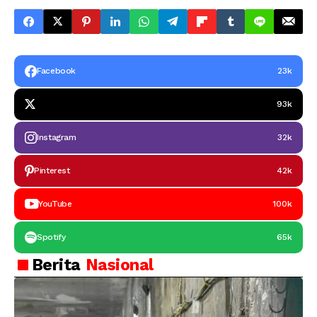
Facebook
23k
93k
Instagram
32k
Pinterest
42k
YouTube
100k
Spotify
65k
Berita
Nasional