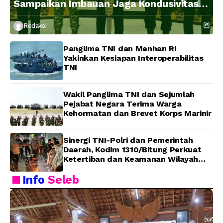
Sampaikan Imbauan Jaga Kondusivitas
Bangsa
Redaksi
Panglima TNI dan Menhan RI
Yakinkan Kesiapan Interoperabilitas
TNI
Wakil Panglima TNI dan Sejumlah
Pejabat Negara Terima Warga
Kehormatan dan Brevet Korps Marinir
Sinergi TNI-Polri dan Pemerintah
Daerah, Kodim 1310/Bitung Perkuat
Ketertiban dan Keamanan Wilayah
Kota Bitung
Info
Seleb