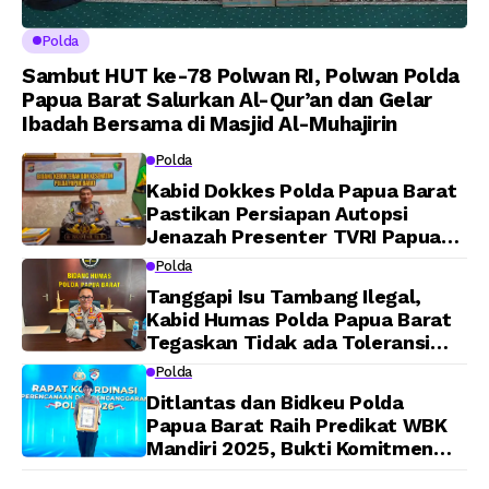
Polda
Sambut HUT ke-78 Polwan RI, Polwan Polda
Papua Barat Salurkan Al-Qur’an dan Gelar
Ibadah Bersama di Masjid Al-Muhajirin
Polda
Kabid Dokkes Polda Papua Barat
Pastikan Persiapan Autopsi
Jenazah Presenter TVRI Papua
Barat Yanto Idorway Telah
Polda
Matang, Pelaksanaan
Tanggapi Isu Tambang Ilegal,
Dijadwalkan Kamis
Kabid Humas Polda Papua Barat
Tegaskan Tidak ada Toleransi
bagi Oknum Anggota
Polda
Ditlantas dan Bidkeu Polda
Papua Barat Raih Predikat WBK
Mandiri 2025, Bukti Komitmen
Wujudkan Pelayanan Bersih dan