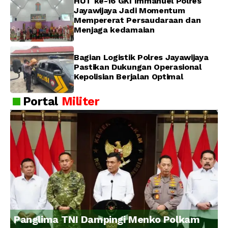
HUT ke-16 GKI Immanuel Polres
Jayawijaya Jadi Momentum
Mempererat Persaudaraan dan
Menjaga kedamaian
Bagian Logistik Polres Jayawijaya
Pastikan Dukungan Operasional
Kepolisian Berjalan Optimal
Portal
Militer
Panglima TNI Dampingi Menko Polkam