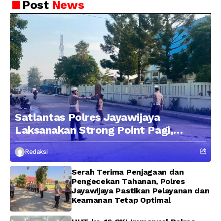
Berintegritas
Post
News
Satlantas Polres Jayawijaya
Laksanakan Strong Point Pagi,
Edukasi Pengendara dengan
Redaksi
Pendekatan Humanis
Serah Terima Penjagaan dan
Pengecekan Tahanan, Polres
Jayawijaya Pastikan Pelayanan dan
Keamanan Tetap Optimal