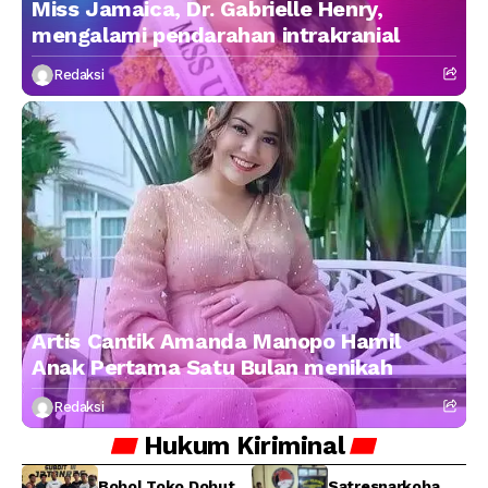
Miss Jamaica, Dr. Gabrielle Henry,
mengalami pendarahan intrakranial
Redaksi
Artis Cantik Amanda Manopo Hamil
Anak Pertama Satu Bulan menikah
Redaksi
Hukum
Kiriminal
Bobol Toko Dobut
Satresnarkoba