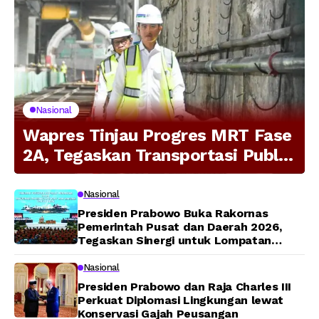
Nasional
Wapres Tinjau Progres MRT Fase
2A, Tegaskan Transportasi Publik
Modern Jadi Prioritas Nasional
Nasional
Presiden Prabowo Buka Rakornas
Pemerintah Pusat dan Daerah 2026,
Tegaskan Sinergi untuk Lompatan
Pembangunan
Nasional
Presiden Prabowo dan Raja Charles III
Perkuat Diplomasi Lingkungan lewat
Konservasi Gajah Peusangan