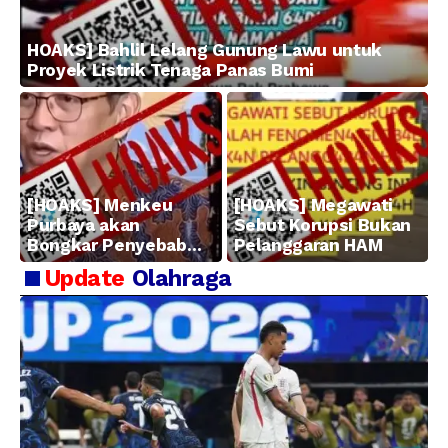
HOAKS] Bahlil Lelang Gunung Lawu untuk
Proyek Listrik Tenaga Panas Bumi
[HOAKS] Menkeu
[HOAKS] Megawati
Purbaya akan
Sebut Korupsi Bukan
Bongkar Penyebab
Pelanggaran HAM
Kerugian BUMN
Update
Olahraga