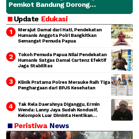
Pemkot Bandung Dorong
Penanganan Hewan yang
Update
Edukasi
Bertanggung Jawab
Merajut Damai dari Hati, Pendekatan
Humanis Anggota Polri Bangkitkan
Semangat Pemuda Papua
Tokoh Pemuda Papua Nilai Pendekatan
Humanis Satgas Damai Cartenz Efektif
Jaga Stabilitas
Klinik Pratama Polres Merauke Raih Tiga
Penghargaan dari BPJS Kesehatan
Tak Rela Daerahnya Diganggu, Ermin
Wenda: Lanny Jaya Sudah Kondusif,
Kelompok Luar Diminta Hentikan
Provokasi
Peristiwa
News