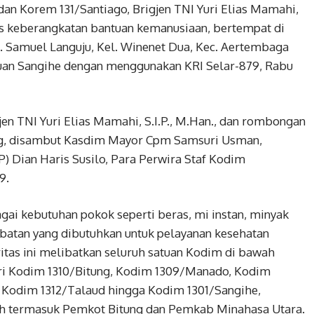
n Korem 131/Santiago, Brigjen TNI Yuri Elias Mamahi,
ses keberangkatan bantuan kemanusiaan, bertempat di
l. Samuel Languju, Kel. Winenet Dua, Kec. Aertembaga
uan Sangihe dengan menggunakan KRI Selar-879, Rabu
en TNI Yuri Elias Mamahi, S.I.P., M.Han., dan rombongan
ung, disambut Kasdim Mayor Cpm Samsuri Usman,
) Dian Haris Susilo, Para Perwira Staf Kodim
9.
agai kebutuhan pokok seperti beras, mi instan, minyak
obatan yang dibutuhkan untuk pelayanan kesehatan
itas ini melibatkan seluruh satuan Kodim di bawah
ari Kodim 1310/Bitung, Kodim 1309/Manado, Kodim
Kodim 1312/Talaud hingga Kodim 1301/Sangihe,
h termasuk Pemkot Bitung dan Pemkab Minahasa Utara.