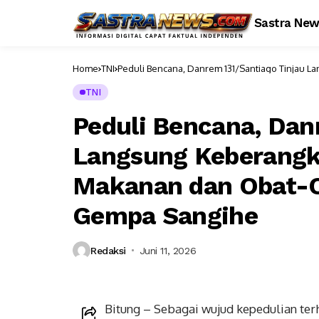
Sastra Ne
Home
TNI
Peduli Bencana, Danrem 131/Santiago Tinjau 
Korban Gempa Sangihe
TNI
Peduli Bencana, Dan
Langsung Keberangk
Makanan dan Obat-O
Gempa Sangihe
Redaksi
Juni 11, 2026
Bitung – Sebagai wujud kepedulian t