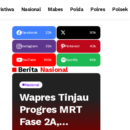
istiwa
Nasional
Mabes
Polda
Polres
Polsek
Facebook
23k
93k
Instagram
32k
Pinterest
42k
YouTube
100k
Spotify
65k
Berita
Nasional
Nasional
Wapres Tinjau
Progres MRT
Fase 2A,