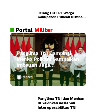
ra
n
Pol
Jelang HUT RI, Warga
ri
Dijadwalka
Kabupaten Puncak Diimbau
Lul
Waspada Provokasi
n Kamis
us
Portal
Militer
an
AK
PO
L
Panglima TNI Dampingi
20
Menko Polkam Sampaikan
26
Imbauan Jaga
Kondusivitas Bangsa
Redaksi
Panglima TNI dan Menhan
RI Yakinkan Kesiapan
Interoperabilitas TNI