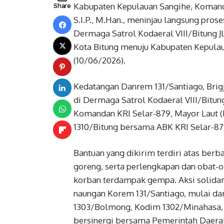
Kabupaten Kepulauan Sangihe, Komanda
Share
S.I.P., M.Han., meninjau langsung pro
Dermaga Satrol Kodaeral VIII/Bitung J
Kota Bitung menuju Kabupaten Kepula
(10/06/2026).
Kedatangan Danrem 131/Santiago, Brigj
di Dermaga Satrol Kodaeral VIII/Bit
Komandan KRI Selar-879, Mayor Laut (P
1310/Bitung bersama ABK KRI Selar-87
Bantuan yang dikirim terdiri atas berb
goreng, serta perlengkapan dan obat-
korban terdampak gempa. Aksi solidar
naungan Korem 131/Santiago, mulai d
1303/Bolmong, Kodim 1302/Minahasa, 
bersinergi bersama Pemerintah Daera