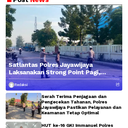
Satlantas Polres Jayawijaya
Laksanakan Strong Point Pagi,
Edukasi Pengendara dengan
Redaksi
Pendekatan Humanis
Serah Terima Penjagaan dan
Pengecekan Tahanan, Polres
Jayawijaya Pastikan Pelayanan dan
Keamanan Tetap Optimal
HUT ke-16 GKI Immanuel Polres