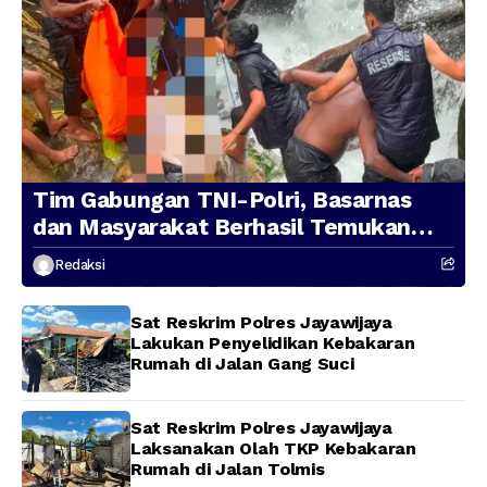
Tim Gabungan TNI-Polri, Basarnas
dan Masyarakat Berhasil Temukan
Presenter TVRI Papua Barat yang
Redaksi
Hilang di Sungai Memti
Sat Reskrim Polres Jayawijaya
Lakukan Penyelidikan Kebakaran
Rumah di Jalan Gang Suci
Sat Reskrim Polres Jayawijaya
Laksanakan Olah TKP Kebakaran
Rumah di Jalan Tolmis