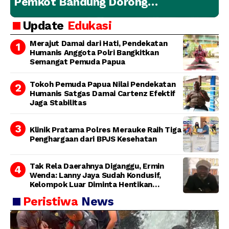
Pemkot Bandung Dorong
Penanganan Hewan yang
Update
Edukasi
Bertanggung Jawab
Merajut Damai dari Hati, Pendekatan
Humanis Anggota Polri Bangkitkan
Semangat Pemuda Papua
Tokoh Pemuda Papua Nilai Pendekatan
Humanis Satgas Damai Cartenz Efektif
Jaga Stabilitas
Klinik Pratama Polres Merauke Raih Tiga
Penghargaan dari BPJS Kesehatan
Tak Rela Daerahnya Diganggu, Ermin
Wenda: Lanny Jaya Sudah Kondusif,
Kelompok Luar Diminta Hentikan
Provokasi
Peristiwa
News