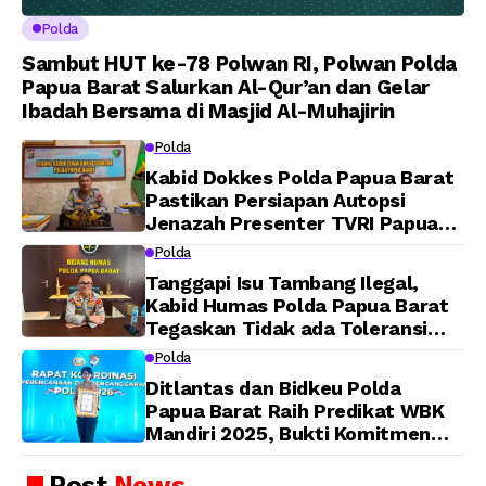
Polda
Sambut HUT ke-78 Polwan RI, Polwan Polda
Papua Barat Salurkan Al-Qur’an dan Gelar
Ibadah Bersama di Masjid Al-Muhajirin
Polda
Kabid Dokkes Polda Papua Barat
Pastikan Persiapan Autopsi
Jenazah Presenter TVRI Papua
Barat Yanto Idorway Telah
Polda
Matang, Pelaksanaan
Tanggapi Isu Tambang Ilegal,
Dijadwalkan Kamis
Kabid Humas Polda Papua Barat
Tegaskan Tidak ada Toleransi
bagi Oknum Anggota
Polda
Ditlantas dan Bidkeu Polda
Papua Barat Raih Predikat WBK
Mandiri 2025, Bukti Komitmen
Wujudkan Pelayanan Bersih dan
Berintegritas
Post
News