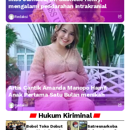
mengalami pendarahan intrakranial
Redaksi
Artis Cantik Amanda Manopo Hamil
Anak Pertama Satu Bulan menikah
Redaksi
Hukum
Kiriminal
Bobol Toko Dobut
Satresnarkoba