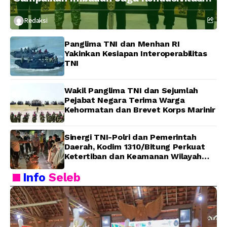
Bangsa
Redaksi
Panglima TNI dan Menhan RI
Yakinkan Kesiapan Interoperabilitas
TNI
Wakil Panglima TNI dan Sejumlah
Pejabat Negara Terima Warga
Kehormatan dan Brevet Korps Marinir
Sinergi TNI-Polri dan Pemerintah
Daerah, Kodim 1310/Bitung Perkuat
Ketertiban dan Keamanan Wilayah
Kota Bitung
Info
Seleb