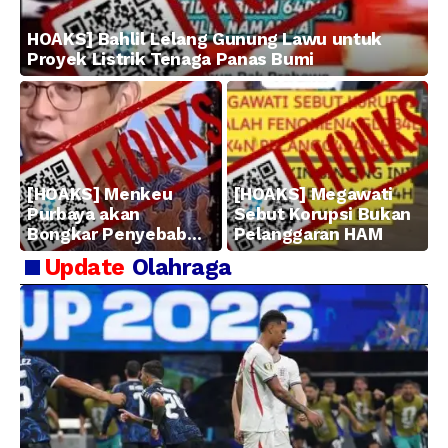
HOAKS] Bahlil Lelang Gunung Lawu untuk
Proyek Listrik Tenaga Panas Bumi
[HOAKS] Menkeu
[HOAKS] Megawati
Purbaya akan
Sebut Korupsi Bukan
Bongkar Penyebab
Pelanggaran HAM
Kerugian BUMN
Update
Olahraga