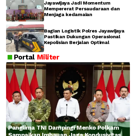
Jayawijaya Jadi Momentum
Mempererat Persaudaraan dan
Menjaga kedamaian
Bagian Logistik Polres Jayawijaya
Pastikan Dukungan Operasional
Kepolisian Berjalan Optimal
Portal
Militer
Panglima TNI Dampingi Menko Polkam
Sampaikan Imbauan Jaga Kondusivitas