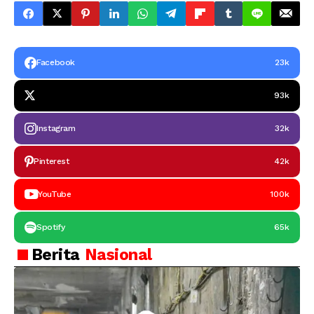
Facebook
23k
93k
Instagram
32k
Pinterest
42k
YouTube
100k
Spotify
65k
Berita
Nasional