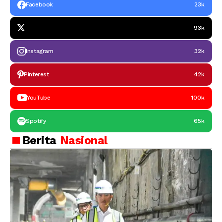
Facebook
23k
93k
Instagram
32k
Pinterest
42k
YouTube
100k
Spotify
65k
Berita
Nasional