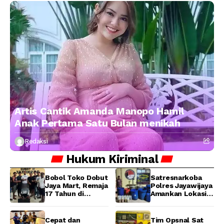
Artis Cantik Amanda Manopo Hamil
Anak Pertama Satu Bulan menikah
Redaksi
Hukum
Kiriminal
Bobol Toko Dobut
Satresnarkoba
Jaya Mart, Remaja
Polres Jayawijaya
17 Tahun di
Amankan Lokasi
Manokwari
Produksi Miras
Ditangkap Tim
Lokal Cap Tikus di
URC Resmob
Wamena
Cepat dan
Tim Opsnal Sat