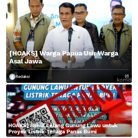
[HOAKS] Warga Papua Usir Warga
Asal Jawa
Redaksi
HOAKS] Bahlil Lelang Gunung Lawu untuk
Proyek Listrik Tenaga Panas Bumi