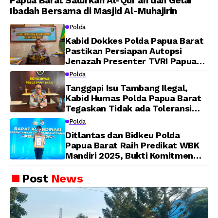
Papua Barat Salurkan Al-Qur’an dan Gelar
Ibadah Bersama di Masjid Al-Muhajirin
Polda
Kabid Dokkes Polda Papua Barat
Pastikan Persiapan Autopsi
Jenazah Presenter TVRI Papua
Barat Yanto Idorway Telah
Polda
Matang, Pelaksanaan
Tanggapi Isu Tambang Ilegal,
Dijadwalkan Kamis
Kabid Humas Polda Papua Barat
Tegaskan Tidak ada Toleransi
bagi Oknum Anggota
Polda
Ditlantas dan Bidkeu Polda
Papua Barat Raih Predikat WBK
Mandiri 2025, Bukti Komitmen
Wujudkan Pelayanan Bersih dan
Berintegritas
Post
News