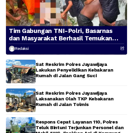
Tim Gabungan TNI-Polri, Basarnas
dan Masyarakat Berhasil Temukan
Presenter TVRI Papua Barat yang
Redaksi
Hilang di Sungai Memti
Sat Reskrim Polres Jayawijaya
Lakukan Penyelidikan Kebakaran
Rumah di Jalan Gang Suci
Sat Reskrim Polres Jayawijaya
Laksanakan Olah TKP Kebakaran
Rumah di Jalan Tolmis
Respons Cepat Layanan 110, Polres
Teluk Bintuni Terjunkan Personel dan