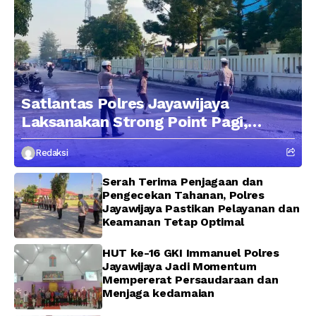
Satlantas Polres Jayawijaya
Laksanakan Strong Point Pagi,
Edukasi Pengendara dengan
Redaksi
Pendekatan Humanis
Serah Terima Penjagaan dan
Pengecekan Tahanan, Polres
Jayawijaya Pastikan Pelayanan dan
Keamanan Tetap Optimal
HUT ke-16 GKI Immanuel Polres
Jayawijaya Jadi Momentum
Mempererat Persaudaraan dan
Menjaga kedamaian