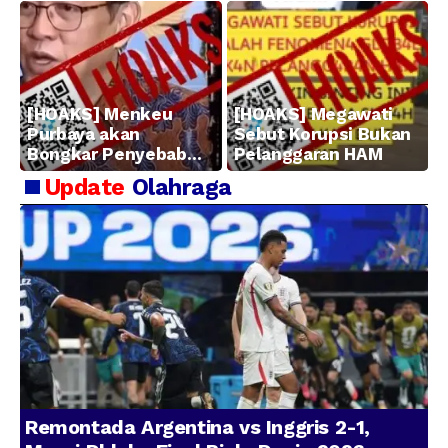
[HOAKS] Menkeu
[HOAKS] Megawati
Purbaya akan
Sebut Korupsi Bukan
Bongkar Penyebab
Pelanggaran HAM
Kerugian BUMN
Update
Olahraga
Remontada Argentina vs Inggris 2-1,