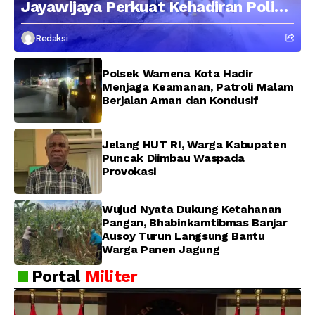
Jayawijaya Perkuat Kehadiran Polisi
di Tengah Masyarakat, Situasi
Redaksi
Wamena Tetap Aman dan Kondusif
Polsek Wamena Kota Hadir
Menjaga Keamanan, Patroli Malam
Berjalan Aman dan Kondusif
Jelang HUT RI, Warga Kabupaten
Puncak Diimbau Waspada
Provokasi
Wujud Nyata Dukung Ketahanan
Pangan, Bhabinkamtibmas Banjar
Ausoy Turun Langsung Bantu
Warga Panen Jagung
Portal
Militer