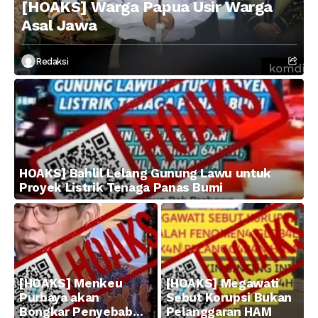
[HOAKS] Warga Papua Usir Warga
Asal Jawa
Redaksi
HOAKS] Bahlil Lelang Gunung Lawu untuk
Proyek Listrik Tenaga Panas Bumi
[HOAKS] Menkeu
[HOAKS] Megawati
Purbaya akan
Sebut Korupsi Bukan
Bongkar Penyebab
Pelanggaran HAM