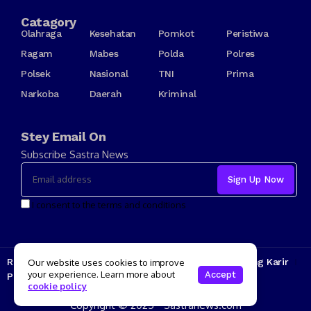
Catagory
Olahraga
Kesehatan
Pomkot
Peristiwa
Ragam
Mabes
Polda
Polres
Polsek
Nasional
TNI
Prima
Narkoba
Daerah
Kriminal
Stey Email On
Subscribe Sastra News
I consent to the terms and conditions
Redaksi
Kode Etik
Tarif Iklan
Tentang Kami
Jenjang Karir
Our website uses cookies to improve
your experience. Learn more about
Accept
Pedoman Media Siber
cookie policy
Copyright © 2025 - Sastranews.com