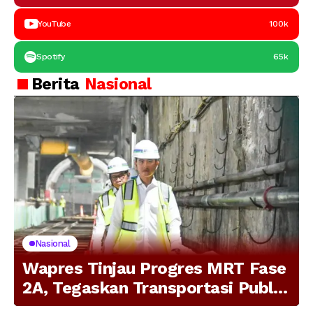
YouTube
100k
Spotify
65k
Berita
Nasional
Nasional
Wapres Tinjau Progres MRT Fase
2A, Tegaskan Transportasi Publik
Modern Jadi Prioritas Nasional