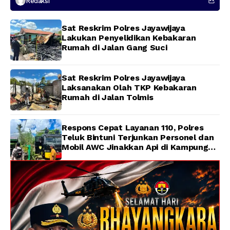
Redaksi
Hilang di Sungai Memti
Sat Reskrim Polres Jayawijaya
Lakukan Penyelidikan Kebakaran
Rumah di Jalan Gang Suci
Sat Reskrim Polres Jayawijaya
Laksanakan Olah TKP Kebakaran
Rumah di Jalan Tolmis
Respons Cepat Layanan 110, Polres
Teluk Bintuni Terjunkan Personel dan
Mobil AWC Jinakkan Api di Kampung
Lama