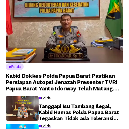
AKPOL 2026
Polda
Kabid Dokkes Polda Papua Barat Pastikan
Persiapan Autopsi Jenazah Presenter TVRI
Papua Barat Yanto Idorway Telah Matang,
Pelaksanaan Dijadwalkan Kamis
Polda
Tanggapi Isu Tambang Ilegal,
Kabid Humas Polda Papua Barat
Tegaskan Tidak ada Toleransi
bagi Oknum Anggota
Polda