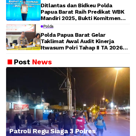
Ditlantas dan Bidkeu Polda
Papua Barat Raih Predikat WBK
Mandiri 2025, Bukti Komitmen
Wujudkan Pelayanan Bersih dan
Polda
Berintegritas
Polda Papua Barat Gelar
Taklimat Awal Audit Kinerja
Itwasum Polri Tahap II TA 2026
Aspek Pelaksanaan dan
Pengendalian
Post
News
Patroli Regu Siaga 3 Polres