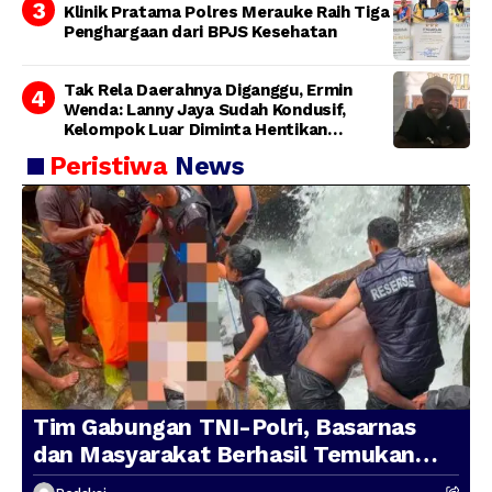
Klinik Pratama Polres Merauke Raih Tiga
Penghargaan dari BPJS Kesehatan
Tak Rela Daerahnya Diganggu, Ermin
Wenda: Lanny Jaya Sudah Kondusif,
Kelompok Luar Diminta Hentikan
Provokasi
Peristiwa
News
Tim Gabungan TNI-Polri, Basarnas
dan Masyarakat Berhasil Temukan
Presenter TVRI Papua Barat yang