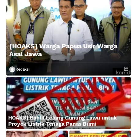
[HOAKS] Warga Papua Usir Warga
Asal Jawa
Redaksi
HOAKS] Bahlil Lelang Gunung Lawu untuk
Proyek Listrik Tenaga Panas Bumi