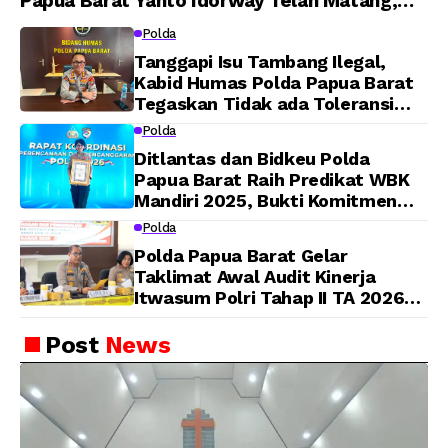
Papua Barat Yanto Idorway Telah Matang,
Pelaksanaan Dijadwalkan Kamis
Polda
Tanggapi Isu Tambang Ilegal,
Kabid Humas Polda Papua Barat
Tegaskan Tidak ada Toleransi
bagi Oknum Anggota
Polda
Ditlantas dan Bidkeu Polda
Papua Barat Raih Predikat WBK
Mandiri 2025, Bukti Komitmen
Wujudkan Pelayanan Bersih dan
Polda
Berintegritas
Polda Papua Barat Gelar
Taklimat Awal Audit Kinerja
Itwasum Polri Tahap II TA 2026
Aspek Pelaksanaan dan
Pengendalian
Post
News