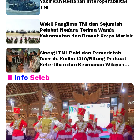
Yakinkan Kesiapan Interoperabilitas
TNI
Wakil Panglima TNI dan Sejumlah
Pejabat Negara Terima Warga
Kehormatan dan Brevet Korps Marinir
Sinergi TNI-Polri dan Pemerintah
Daerah, Kodim 1310/Bitung Perkuat
Ketertiban dan Keamanan Wilayah
Kota Bitung
Info
Seleb