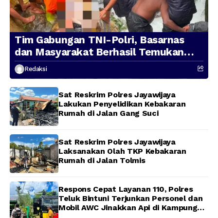
Tim Gabungan TNI-Polri, Basarnas
dan Masyarakat Berhasil Temukan
Presenter TVRI Papua Barat yang
Redaksi
Hilang di Sungai Memti
Sat Reskrim Polres Jayawijaya
Lakukan Penyelidikan Kebakaran
Rumah di Jalan Gang Suci
Sat Reskrim Polres Jayawijaya
Laksanakan Olah TKP Kebakaran
Rumah di Jalan Tolmis
Respons Cepat Layanan 110, Polres
Teluk Bintuni Terjunkan Personel dan
Mobil AWC Jinakkan Api di Kampung
Lama