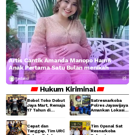
Artis Cantik Amanda Manopo Hamil
Anak Pertama Satu Bulan menikah
Redaksi
Hukum
Kiriminal
Bobol Toko Dobut
Satresnarkoba
Jaya Mart, Remaja
Polres Jayawijaya
17 Tahun di
Amankan Lokasi
Manokwari
Produksi Miras
Ditangkap Tim
Lokal Cap Tikus di
URC Resmob
Wamena
Cepat dan
Tim Opsnal Sat
Jatanras Polda
Tanggap, Tim URC
Resnarkoba
Papua Barat