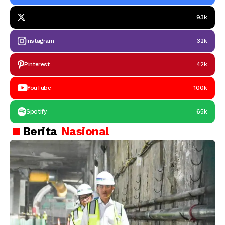
93k
Instagram
32k
Pinterest
42k
YouTube
100k
Spotify
65k
Berita
Nasional