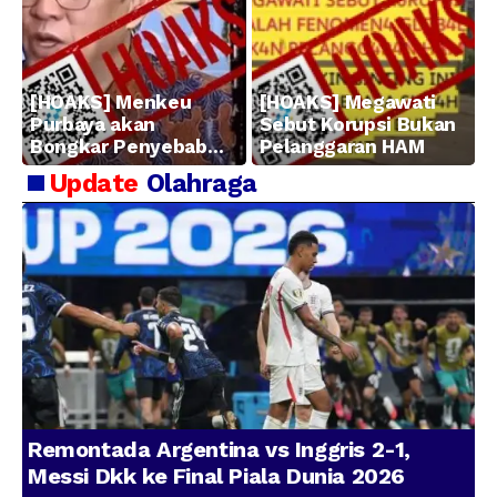
[HOAKS] Menkeu
[HOAKS] Megawati
Purbaya akan
Sebut Korupsi Bukan
Bongkar Penyebab
Pelanggaran HAM
Kerugian BUMN
Update
Olahraga
Remontada Argentina vs Inggris 2-1,
Messi Dkk ke Final Piala Dunia 2026