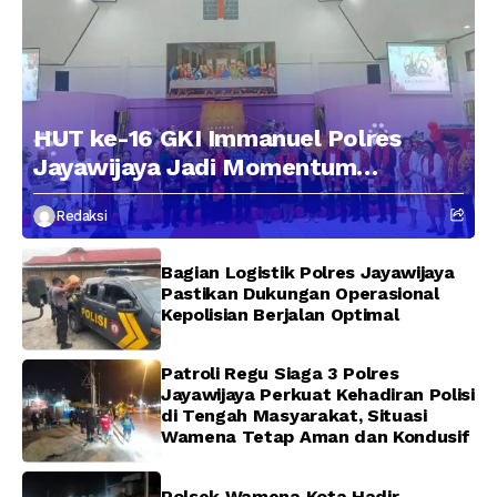
HUT ke-16 GKI Immanuel Polres
Jayawijaya Jadi Momentum
Mempererat Persaudaraan dan
Redaksi
Menjaga kedamaian
Bagian Logistik Polres Jayawijaya
Pastikan Dukungan Operasional
Kepolisian Berjalan Optimal
Patroli Regu Siaga 3 Polres
Jayawijaya Perkuat Kehadiran Polisi
di Tengah Masyarakat, Situasi
Wamena Tetap Aman dan Kondusif
Polsek Wamena Kota Hadir