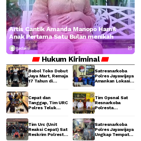
Artis Cantik Amanda Manopo Hamil
Anak Pertama Satu Bulan menikah
Redaksi
Hukum
Kiriminal
Bobol Toko Dobut
Satresnarkoba
Jaya Mart, Remaja
Polres Jayawijaya
17 Tahun di
Amankan Lokasi
Manokwari
Produksi Miras
Ditangkap Tim
Lokal Cap Tikus di
URC Resmob
Wamena
Cepat dan
Tim Opsnal Sat
Jatanras Polda
Tanggap, Tim URC
Resnarkoba
Papua Barat
Polres Teluk
Polresta
Bintuni Bekuk
Manokwari
Tiga Terduga
Berhasil Ungkap
Pelaku Pencurian
Kasus Tindak
Tim Urc (Unit
Satresnarkoba
di SMA
Pidana Narkotika
Reaksi Cepat) Sat
Polres Jayawijaya
Sanawesen
Golongan I Jenis
Reskrim Polresta
Ungkap Tempat
Shabu di SP 4
Manokwari
Produksi Miras