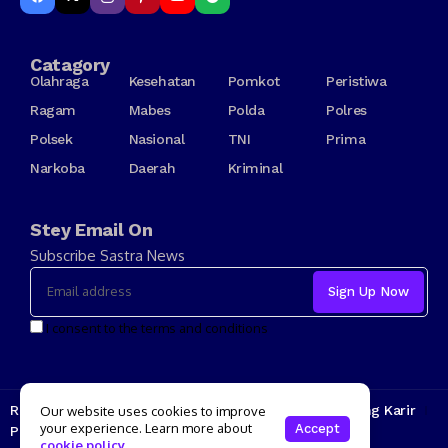
Catagory
Olahraga
Kesehatan
Pomkot
Peristiwa
Ragam
Mabes
Polda
Polres
Polsek
Nasional
TNI
Prima
Narkoba
Daerah
Kriminal
Stey Email On
Subscribe Sastra News
I consent to the terms and conditions
Redaksi
Kode Etik
Tarif Iklan
Tentang Kami
Jenjang Karir
Our website uses cookies to improve
your experience. Learn more about
Accept
Pedoman Media Siber
cookie policy