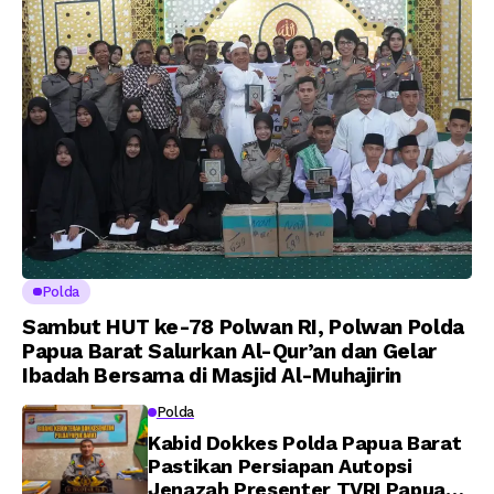
Perwira Polri Lulusan
AKPOL 2026
Polda
Sambut HUT ke-78 Polwan RI, Polwan Polda
Papua Barat Salurkan Al-Qur’an dan Gelar
Ibadah Bersama di Masjid Al-Muhajirin
Polda
Kabid Dokkes Polda Papua Barat
Pastikan Persiapan Autopsi
Jenazah Presenter TVRI Papua