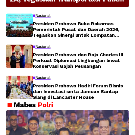
Modern Jadi Prioritas Nasional
Nasional
Presiden Prabowo Buka Rakornas
Pemerintah Pusat dan Daerah 2026,
Tegaskan Sinergi untuk Lompatan
Pembangunan
Nasional
Presiden Prabowo dan Raja Charles III
Perkuat Diplomasi Lingkungan lewat
Konservasi Gajah Peusangan
Nasional
Presiden Prabowo Hadiri Forum Bisnis
dan Investasi serta Jamuan Santap
Siang di Lancaster House
Mabes
Polri