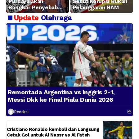
Purbaya akan
Sebut Korupsi Bukan
Bongkar Penyebab
Pelanggaran HAM
Kerugian BUMN
Update
Olahraga
Remontada Argentina vs Inggris 2-1,
Messi Dkk ke Final Piala Dunia 2026
Redaksi
Cristiano Ronaldo kembali dan Langsung
Cetak Gol untuk Al Nassr vs Al Fateh