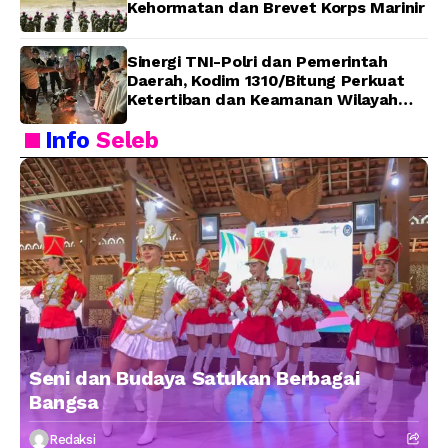
Kehormatan dan Brevet Korps Marinir
Sinergi TNI-Polri dan Pemerintah
Daerah, Kodim 1310/Bitung Perkuat
Ketertiban dan Keamanan Wilayah
Kota Bitung
Info
Seleb
Seni dan Budaya Satukan Berbagai
Bangsa
Redaksi