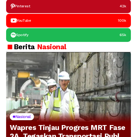
Pinterest
42k
YouTube
100k
Spotify
65k
Berita
Nasional
Nasional
Wapres Tinjau Progres MRT Fase
2A, Tegaskan Transportasi Publik