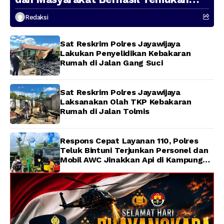
Presenter TVRI Papua Barat yang
Redaksi
Hilang di Sungai Memti
Sat Reskrim Polres Jayawijaya
Lakukan Penyelidikan Kebakaran
Rumah di Jalan Gang Suci
Sat Reskrim Polres Jayawijaya
Laksanakan Olah TKP Kebakaran
Rumah di Jalan Tolmis
Respons Cepat Layanan 110, Polres
Teluk Bintuni Terjunkan Personel dan
Mobil AWC Jinakkan Api di Kampung
Lama