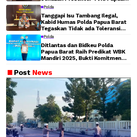
Barat Yanto Idorway Telah
Polda
Matang, Pelaksanaan
Tanggapi Isu Tambang Ilegal,
Dijadwalkan Kamis
Kabid Humas Polda Papua Barat
Tegaskan Tidak ada Toleransi
bagi Oknum Anggota
Polda
Ditlantas dan Bidkeu Polda
Papua Barat Raih Predikat WBK
Mandiri 2025, Bukti Komitmen
Wujudkan Pelayanan Bersih dan
Berintegritas
Post
News