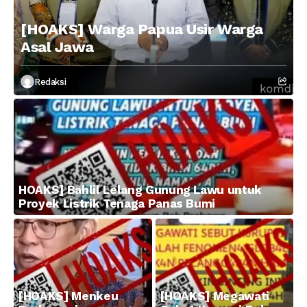
[HOAKS] Warga Papua Usir Warga
Asal Jawa
Redaksi
HOAKS] Bahlil Lelang Gunung Lawu untuk
Proyek Listrik Tenaga Panas Bumi
[HOAKS] Menkeu
[HOAKS] Megawati