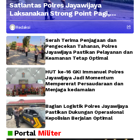
Satlantas Polres Jayawijaya
Laksanakan Strong Point Pagi,
Edukasi Pengendara dengan
Redaksi
Pendekatan Humanis
Serah Terima Penjagaan dan
Pengecekan Tahanan, Polres
Jayawijaya Pastikan Pelayanan dan
Keamanan Tetap Optimal
HUT ke-16 GKI Immanuel Polres
Jayawijaya Jadi Momentum
Mempererat Persaudaraan dan
Menjaga kedamaian
Bagian Logistik Polres Jayawijaya
Pastikan Dukungan Operasional
Kepolisian Berjalan Optimal
Portal
Militer