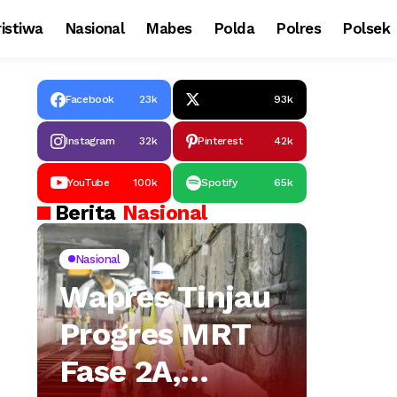
istiwa
Nasional
Mabes
Polda
Polres
Polsek
Facebook
23k
93k
Instagram
32k
Pinterest
42k
YouTube
100k
Spotify
65k
Berita
Nasional
Nasional
Wapres Tinjau
Progres MRT
Fase 2A,