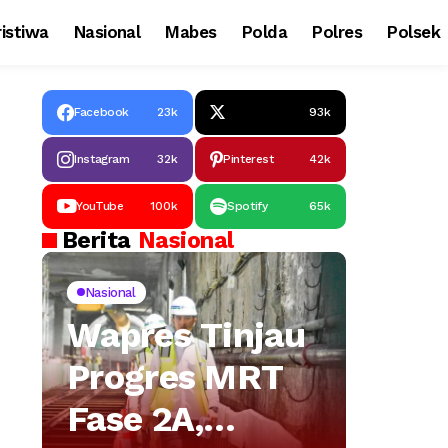
istiwa
Nasional
Mabes
Polda
Polres
Polsek
Facebook
23k
93k
Instagram
32k
Pinterest
42k
YouTube
100k
Spotify
65k
Berita
Nasional
Nasional
Wapres Tinjau
Progres MRT
Fase 2A,