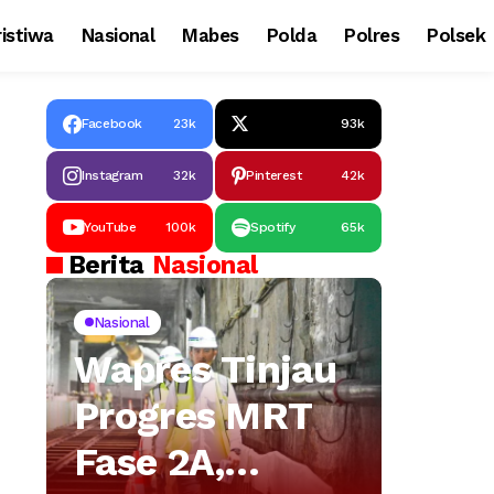
istiwa
Nasional
Mabes
Polda
Polres
Polsek
Facebook
23k
93k
Instagram
32k
Pinterest
42k
YouTube
100k
Spotify
65k
Berita
Nasional
Nasional
Wapres Tinjau
Progres MRT
Fase 2A,