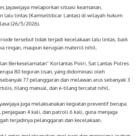
res Jayawijaya melaporkan situasi keamanan,
n lalu lintas (Kamseltibcar Lantas) di wilayah hukum
elasa (26/5/2026).
ode tersebut tidak terjadi kecelakaan lalu lintas, baik
ka ringan, maupun kerugian materiil nihil.
n Berkeselamatan” Korlantas Polri, Sat Lantas Polres
rupa 80 teguran lisan, yang didominasi oleh
sebanyak 77 pelanggaran dan melawan arus sebanyak 3
ulis, tilang manual, dan e-tilang tercatat nihil.
ayawijaya juga melaksanakan kegiatan preventif berupa
, penjagaan 4 kali, dan patroli 6 kali, guna menjaga
egah terjadinya pelanggaran dan kecelakaan.
 Sat Lantas melaksanakan apel pagi dan menerima arahan