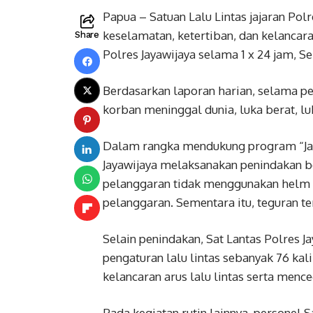
Papua – Satuan Lalu Lintas jajaran Pol
keselamatan, ketertiban, dan kelancara
Share
Polres Jayawijaya selama 1 x 24 jam, S
Berdasarkan laporan harian, selama peri
korban meninggal dunia, luka berat, lu
Dalam rangka mendukung program “Jala
Jayawijaya melaksanakan penindakan be
pelanggaran tidak menggunakan helm 
pelanggaran. Sementara itu, teguran tert
Selain penindakan, Sat Lantas Polres J
pengaturan lalu lintas sebanyak 76 kali
kelancaran arus lalu lintas serta menc
Pada kegiatan rutin lainnya, personel