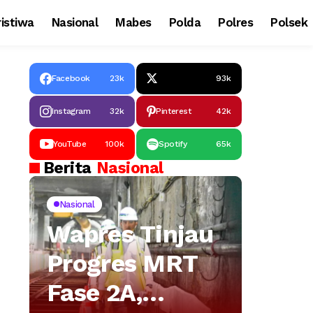
istiwa
Nasional
Mabes
Polda
Polres
Polsek
Facebook
23k
93k
Instagram
32k
Pinterest
42k
YouTube
100k
Spotify
65k
Berita
Nasional
Nasional
Wapres Tinjau
Progres MRT
Fase 2A,