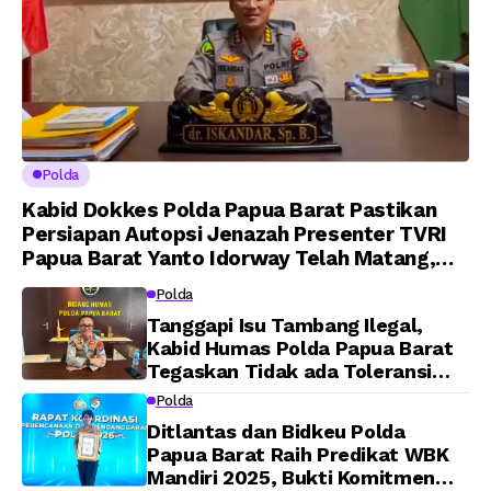
Polda
Kabid Dokkes Polda Papua Barat Pastikan
Persiapan Autopsi Jenazah Presenter TVRI
Papua Barat Yanto Idorway Telah Matang,
Pelaksanaan Dijadwalkan Kamis
Polda
Tanggapi Isu Tambang Ilegal,
Kabid Humas Polda Papua Barat
Tegaskan Tidak ada Toleransi
bagi Oknum Anggota
Polda
Ditlantas dan Bidkeu Polda
Papua Barat Raih Predikat WBK
Mandiri 2025, Bukti Komitmen