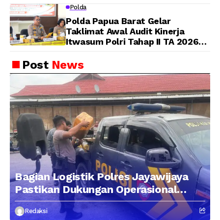
Wujudkan Pelayanan Bersih dan
Polda
Berintegritas
Polda Papua Barat Gelar
Taklimat Awal Audit Kinerja
Itwasum Polri Tahap II TA 2026
Aspek Pelaksanaan dan
Pengendalian
Post
News
Bagian Logistik Polres Jayawijaya
Pastikan Dukungan Operasional
Kepolisian Berjalan Optimal
Redaksi