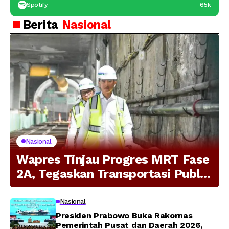
Spotify
65k
Berita
Nasional
Nasional
Wapres Tinjau Progres MRT Fase
2A, Tegaskan Transportasi Publik
Modern Jadi Prioritas Nasional
Nasional
Presiden Prabowo Buka Rakornas
Pemerintah Pusat dan Daerah 2026,