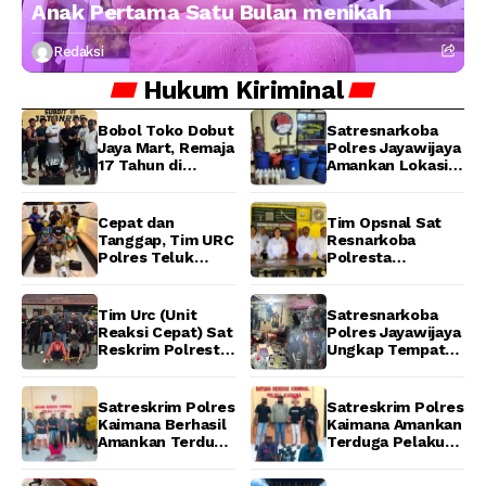
Anak Pertama Satu Bulan menikah
Redaksi
Hukum
Kiriminal
Bobol Toko Dobut
Satresnarkoba
Jaya Mart, Remaja
Polres Jayawijaya
17 Tahun di
Amankan Lokasi
Manokwari
Produksi Miras
Ditangkap Tim
Lokal Cap Tikus di
URC Resmob
Wamena
Cepat dan
Tim Opsnal Sat
Jatanras Polda
Tanggap, Tim URC
Resnarkoba
Papua Barat
Polres Teluk
Polresta
Bintuni Bekuk
Manokwari
Tiga Terduga
Berhasil Ungkap
Pelaku Pencurian
Kasus Tindak
Tim Urc (Unit
Satresnarkoba
di SMA
Pidana Narkotika
Reaksi Cepat) Sat
Polres Jayawijaya
Sanawesen
Golongan I Jenis
Reskrim Polresta
Ungkap Tempat
Shabu di SP 4
Manokwari
Produksi Miras
Distrik Prafi kab.
Berhasil Tangkap
Lokal Cap Tikus di
Manokwari
2 Pelaku
Wamena
Satreskrim Polres
Satreskrim Polres
Pengeroyokan di
Kaimana Berhasil
Kaimana Amankan
Taman Ria kab.
Amankan Terduga
Terduga Pelaku
Manokwari
Pelaku
Pencurian Mesin
Penganiayaan
Tempel dan Tiga