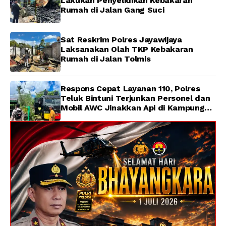
Lakukan Penyelidikan Kebakaran
Rumah di Jalan Gang Suci
Sat Reskrim Polres Jayawijaya
Laksanakan Olah TKP Kebakaran
Rumah di Jalan Tolmis
Respons Cepat Layanan 110, Polres
Teluk Bintuni Terjunkan Personel dan
Mobil AWC Jinakkan Api di Kampung
Lama