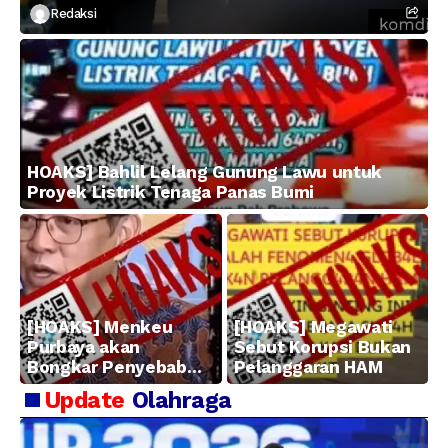
Redaksi
HOAKS] Bahlil Lelang Gunung Lawu untuk
Proyek Listrik Tenaga Panas Bumi
[HOAKS] Menkeu
[HOAKS] Megawati
Purbaya akan
Sebut Korupsi Bukan
Bongkar Penyebab
Pelanggaran HAM
Kerugian BUMN
Update
Olahraga