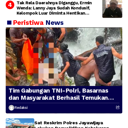
Tak Rela Daerahnya Diganggu, Ermin
Wenda: Lanny Jaya Sudah Kondusif,
Kelompok Luar Diminta Hentikan
Provokasi
Peristiwa
News
Tim Gabungan TNI-Polri, Basarnas
dan Masyarakat Berhasil Temukan
Presenter TVRI Papua Barat yang
Redaksi
Hilang di Sungai Memti
Sat Reskrim Polres Jayawijaya