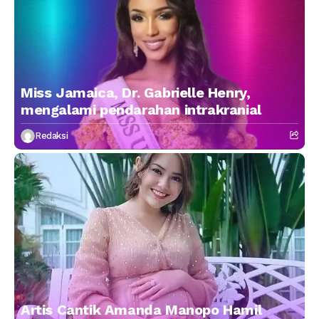
Miss Jamaica, Dr. Gabrielle Henry,
mengalami pendarahan intrakranial
Redaksi
Artis Cantik Amanda Manopo Hamil