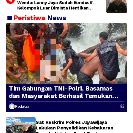
Wenda: Lanny Jaya Sudah Kondusif,
Kelompok Luar Diminta Hentikan
Provokasi
Peristiwa
News
Tim Gabungan TNI-Polri, Basarnas
dan Masyarakat Berhasil Temukan
Presenter TVRI Papua Barat yang
Redaksi
Hilang di Sungai Memti
Sat Reskrim Polres Jayawijaya
Lakukan Penyelidikan Kebakaran