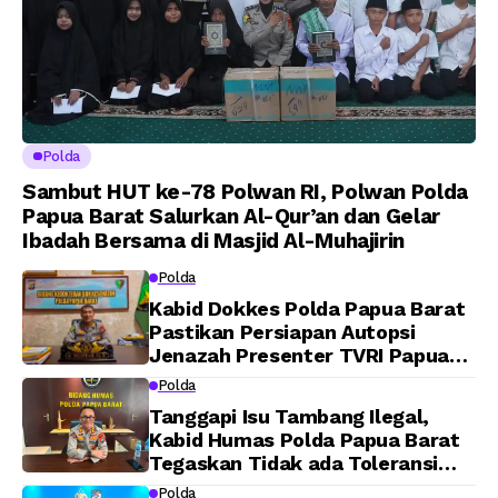
Polda
Sambut HUT ke-78 Polwan RI, Polwan Polda
Papua Barat Salurkan Al-Qur’an dan Gelar
Ibadah Bersama di Masjid Al-Muhajirin
Polda
Kabid Dokkes Polda Papua Barat
Pastikan Persiapan Autopsi
Jenazah Presenter TVRI Papua
Barat Yanto Idorway Telah
Polda
Matang, Pelaksanaan
Tanggapi Isu Tambang Ilegal,
Dijadwalkan Kamis
Kabid Humas Polda Papua Barat
Tegaskan Tidak ada Toleransi
bagi Oknum Anggota
Polda