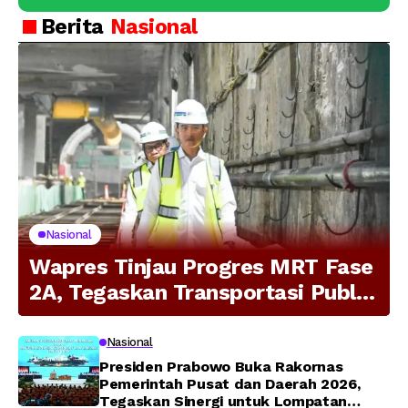
Berita
Nasional
Nasional
Wapres Tinjau Progres MRT Fase
2A, Tegaskan Transportasi Publik
Modern Jadi Prioritas Nasional
Nasional
Presiden Prabowo Buka Rakornas
Pemerintah Pusat dan Daerah 2026,
Tegaskan Sinergi untuk Lompatan