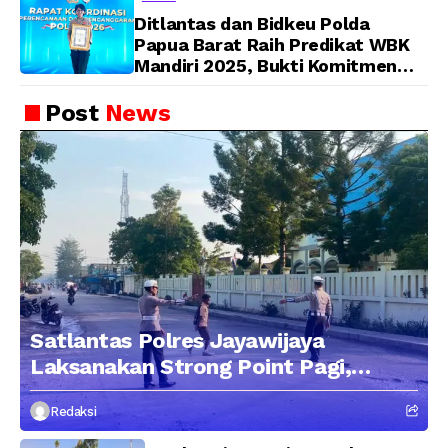
Ditlantas dan Bidkeu Polda
Papua Barat Raih Predikat WBK
Mandiri 2025, Bukti Komitmen
Wujudkan Pelayanan Bersih dan
Berintegritas
Post
News
Satlantas Polres Jayawijaya
Laksanakan Strong Point Pagi,
Edukasi Pengendara dengan
Redaksi
Pendekatan Humanis