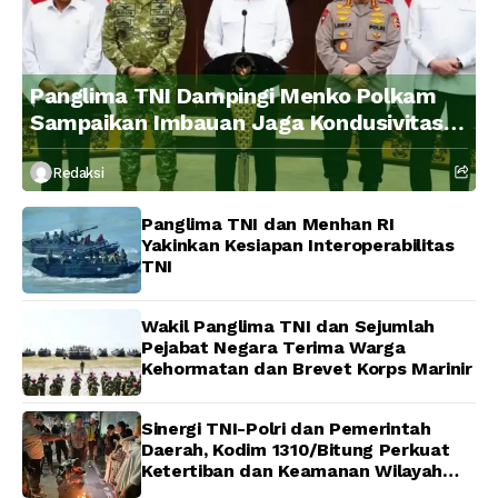
Panglima TNI Dampingi Menko Polkam
Sampaikan Imbauan Jaga Kondusivitas
Bangsa
Redaksi
Panglima TNI dan Menhan RI
Yakinkan Kesiapan Interoperabilitas
TNI
Wakil Panglima TNI dan Sejumlah
Pejabat Negara Terima Warga
Kehormatan dan Brevet Korps Marinir
Sinergi TNI-Polri dan Pemerintah
Daerah, Kodim 1310/Bitung Perkuat
Ketertiban dan Keamanan Wilayah
Kota Bitung