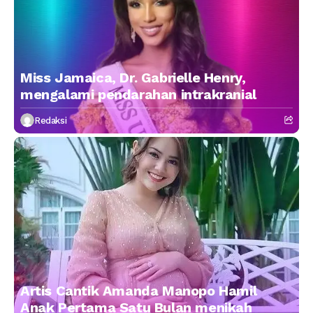
Miss Jamaica, Dr. Gabrielle Henry,
mengalami pendarahan intrakranial
Redaksi
Artis Cantik Amanda Manopo Hamil
Anak Pertama Satu Bulan menikah