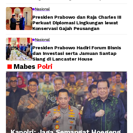
Pembangunan
Nasional
Presiden Prabowo dan Raja Charles III
Perkuat Diplomasi Lingkungan lewat
Konservasi Gajah Peusangan
Nasional
Presiden Prabowo Hadiri Forum Bisnis
dan Investasi serta Jamuan Santap
Siang di Lancaster House
Mabes
Polri
Kapolri: Jaga Semangat Hoegeng,