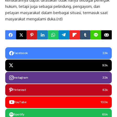
kehadirannya dapat dirasakan tidak hanya sebagai penegak
hukum, tetapi juga sebagai pelindung, pengayom, dan
pelayan masyarakat dalam berbagai situasi, termasuk saat
masyarakat mengalami duka.(rd)
Facebook
23k
93k
Instagram
32k
Pinterest
42k
YouTube
100k
Spotify
65k