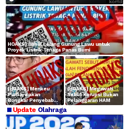
HOAKS] Bahlil Lelang Gunung Lawu untuk
Proyek Listrik Tenaga Panas Bumi
[HOAKS] Menkeu
[HOAKS] Megawati
Purbaya akan
Sebut Korupsi Bukan
Bongkar Penyebab
Pelanggaran HAM
Kerugian BUMN
Update
Olahraga