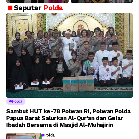
Selamat dan Sukses
Akpol Angkatan ke-
Seputar
Polda
Atas Pelantikan
58, Sampaikan
Putra Brigjen Pol Drs,
Amanat Kapolri
A.M Kamal. Sebagai
kepada 282 Capaja
Perwira Polri Lulusan
AKPOL 2026
Polda
Sambut HUT ke-78 Polwan RI, Polwan Polda
Papua Barat Salurkan Al-Qur’an dan Gelar
Ibadah Bersama di Masjid Al-Muhajirin
Polda