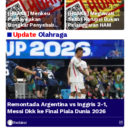
[HOAKS] Menkeu
[HOAKS] Megawati
Purbaya akan
Sebut Korupsi Bukan
Bongkar Penyebab
Pelanggaran HAM
Kerugian BUMN
Update
Olahraga
Remontada Argentina vs Inggris 2-1,
Messi Dkk ke Final Piala Dunia 2026
Redaksi