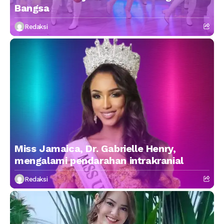
Bangsa
Redaksi
Miss Jamaica, Dr. Gabrielle Henry,
mengalami pendarahan intrakranial
Redaksi