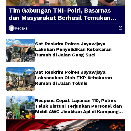
Tim Gabungan TNI-Polri, Basarnas
dan Masyarakat Berhasil Temukan
Presenter TVRI Papua Barat yang
Redaksi
Hilang di Sungai Memti
Sat Reskrim Polres Jayawijaya
Lakukan Penyelidikan Kebakaran
Rumah di Jalan Gang Suci
Sat Reskrim Polres Jayawijaya
Laksanakan Olah TKP Kebakaran
Rumah di Jalan Tolmis
Respons Cepat Layanan 110, Polres
Teluk Bintuni Terjunkan Personel dan
Mobil AWC Jinakkan Api di Kampung
Lama