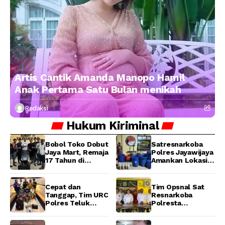
Artis Cantik Amanda Manopo Hamil
Anak Pertama Satu Bulan menikah
Redaksi
Hukum
Kiriminal
Bobol Toko Dobut
Satresnarkoba
Jaya Mart, Remaja
Polres Jayawijaya
17 Tahun di
Amankan Lokasi
Manokwari
Produksi Miras
Ditangkap Tim
Lokal Cap Tikus di
URC Resmob
Wamena
Cepat dan
Tim Opsnal Sat
Jatanras Polda
Tanggap, Tim URC
Resnarkoba
Papua Barat
Polres Teluk
Polresta
Bintuni Bekuk
Manokwari
Tiga Terduga
Berhasil Ungkap