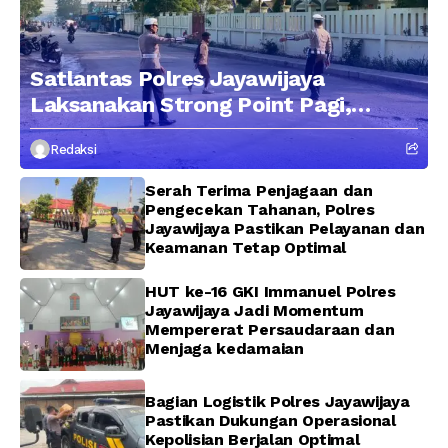
Satlantas Polres Jayawijaya
Laksanakan Strong Point Pagi,
Edukasi Pengendara dengan
Redaksi
Pendekatan Humanis
Serah Terima Penjagaan dan
Pengecekan Tahanan, Polres
Jayawijaya Pastikan Pelayanan dan
Keamanan Tetap Optimal
HUT ke-16 GKI Immanuel Polres
Jayawijaya Jadi Momentum
Mempererat Persaudaraan dan
Menjaga kedamaian
Bagian Logistik Polres Jayawijaya
Pastikan Dukungan Operasional
Kepolisian Berjalan Optimal