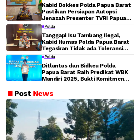
Kabid Dokkes Polda Papua Barat
Pastikan Persiapan Autopsi
Jenazah Presenter TVRI Papua
Barat Yanto Idorway Telah
Polda
Matang, Pelaksanaan
Tanggapi Isu Tambang Ilegal,
Dijadwalkan Kamis
Kabid Humas Polda Papua Barat
Tegaskan Tidak ada Toleransi
bagi Oknum Anggota
Polda
Ditlantas dan Bidkeu Polda
Papua Barat Raih Predikat WBK
Mandiri 2025, Bukti Komitmen
Wujudkan Pelayanan Bersih dan
Berintegritas
Post
News