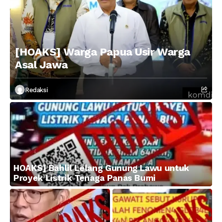
[HOAKS] Warga Papua Usir Warga
Asal Jawa
Redaksi
HOAKS] Bahlil Lelang Gunung Lawu untuk
Proyek Listrik Tenaga Panas Bumi