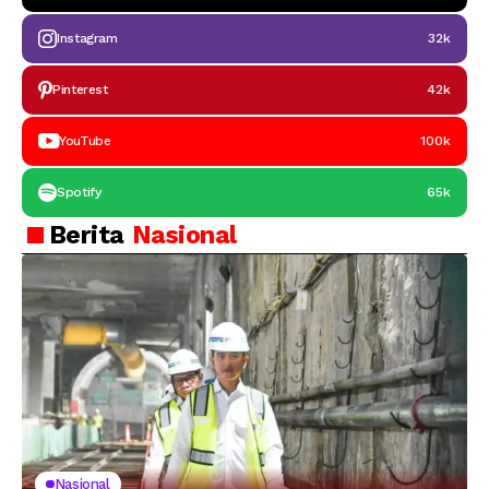
Instagram
32k
Pinterest
42k
YouTube
100k
Spotify
65k
Berita
Nasional
Nasional