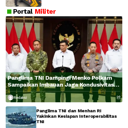
Portal
Militer
Panglima TNI Dampingi Menko Polkam
Sampaikan Imbauan Jaga Kondusivitas
Bangsa
Redaksi
Panglima TNI dan Menhan RI
Yakinkan Kesiapan Interoperabilitas
TNI