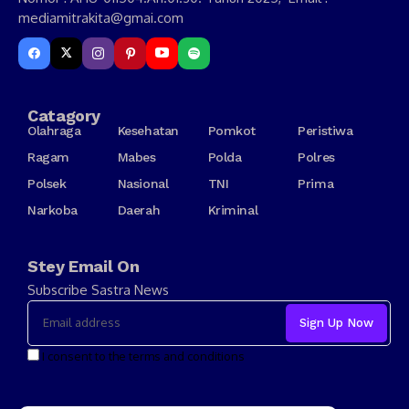
mediamitrakita@gmai.com
Catagory
Olahraga
Kesehatan
Pomkot
Peristiwa
Ragam
Mabes
Polda
Polres
Polsek
Nasional
TNI
Prima
Narkoba
Daerah
Kriminal
Stey Email On
Subscribe Sastra News
I consent to the terms and conditions