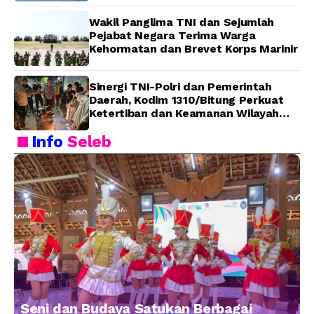
Wakil Panglima TNI dan Sejumlah
Pejabat Negara Terima Warga
Kehormatan dan Brevet Korps Marinir
Sinergi TNI-Polri dan Pemerintah
Daerah, Kodim 1310/Bitung Perkuat
Ketertiban dan Keamanan Wilayah
Kota Bitung
Info
Seleb
Seni dan Budaya Satukan Berbagai