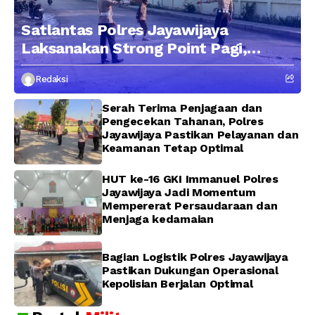
Satlantas Polres Jayawijaya
Laksanakan Strong Point Pagi,
Edukasi Pengendara dengan
Redaksi
Pendekatan Humanis
Serah Terima Penjagaan dan
Pengecekan Tahanan, Polres
Jayawijaya Pastikan Pelayanan dan
Keamanan Tetap Optimal
HUT ke-16 GKI Immanuel Polres
Jayawijaya Jadi Momentum
Mempererat Persaudaraan dan
Menjaga kedamaian
Bagian Logistik Polres Jayawijaya
Pastikan Dukungan Operasional
Kepolisian Berjalan Optimal