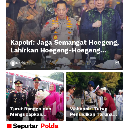
Kapolri: Jaga Semangat Hoegeng,
Lahirkan Hoegeng-Hoegeng
Berikutnya
Redaksi
Turut Bangga dan
Wakapolri Tutup
Mengucapkan
Pendidikan Taruna
Selamat dan Sukses
Akpol Angkatan ke-
Seputar
Polda
Atas Pelantikan
58, Sampaikan