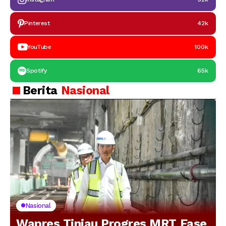
Pinterest
42k
YouTube
100k
Spotify
65k
Berita
Nasional
Nasional
Wapres Tinjau Progres MRT Fase