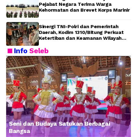
Pejabat Negara Terima Warga
Kehormatan dan Brevet Korps Marinir
Sinergi TNI-Polri dan Pemerintah
Daerah, Kodim 1310/Bitung Perkuat
Ketertiban dan Keamanan Wilayah
Kota Bitung
Info
Seleb
Seni dan Budaya Satukan Berbagai
Bangsa