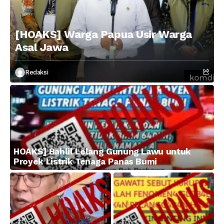
[HOAKS] Warga Papua Usir Warga
Asal Jawa
Redaksi
HOAKS] Bahlil Lelang Gunung Lawu untuk
Proyek Listrik Tenaga Panas Bumi