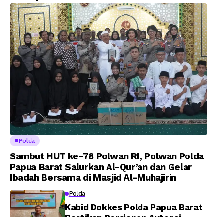
Putra Brigjen Pol Drs,
Amanat Kapolri
A.M Kamal. Sebagai
kepada 282 Capaja
Perwira Polri Lulusan
AKPOL 2026
Polda
Sambut HUT ke-78 Polwan RI, Polwan Polda
Papua Barat Salurkan Al-Qur’an dan Gelar
Ibadah Bersama di Masjid Al-Muhajirin
Polda
Kabid Dokkes Polda Papua Barat