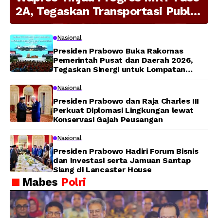
2A, Tegaskan Transportasi Publik
Modern Jadi Prioritas Nasional
Nasional
Presiden Prabowo Buka Rakornas
Pemerintah Pusat dan Daerah 2026,
Tegaskan Sinergi untuk Lompatan
Pembangunan
Nasional
Presiden Prabowo dan Raja Charles III
Perkuat Diplomasi Lingkungan lewat
Konservasi Gajah Peusangan
Nasional
Presiden Prabowo Hadiri Forum Bisnis
dan Investasi serta Jamuan Santap
Siang di Lancaster House
Mabes
Polri