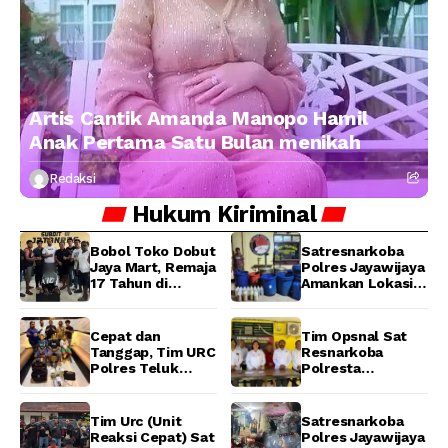
Artis Cantik Amanda Manopo Hamil
Anak Pertama Satu Bulan menikah
Redaksi
Hukum
Kiriminal
Bobol Toko Dobut
Satresnarkoba
Jaya Mart, Remaja
Polres Jayawijaya
17 Tahun di
Amankan Lokasi
Manokwari
Produksi Miras
Ditangkap Tim
Lokal Cap Tikus di
URC Resmob
Wamena
Cepat dan
Tim Opsnal Sat
Jatanras Polda
Tanggap, Tim URC
Resnarkoba
Papua Barat
Polres Teluk
Polresta
Bintuni Bekuk
Manokwari
Tiga Terduga
Berhasil Ungkap
Pelaku Pencurian
Kasus Tindak
Tim Urc (Unit
Satresnarkoba
di SMA
Pidana Narkotika
Reaksi Cepat) Sat
Polres Jayawijaya
Sanawesen
Golongan I Jenis