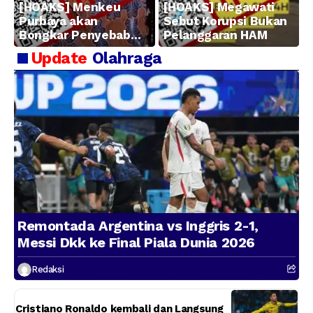
[HOAKS] Menkeu
[HOAKS] Megawati
Purbaya akan
Sebut Korupsi Bukan
Bongkar Penyebab
Pelanggaran HAM
Kerugian BUMN
Update
Olahraga
Remontada Argentina vs Inggris 2-1,
Messi Dkk ke Final Piala Dunia 2026
Redaksi
Cristiano Ronaldo kembali dan Langsung