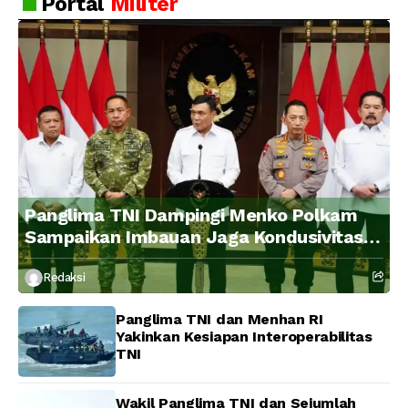
Portal
Militer
Panglima TNI Dampingi Menko Polkam
Sampaikan Imbauan Jaga Kondusivitas
Bangsa
Redaksi
Panglima TNI dan Menhan RI
Yakinkan Kesiapan Interoperabilitas
TNI
Wakil Panglima TNI dan Sejumlah