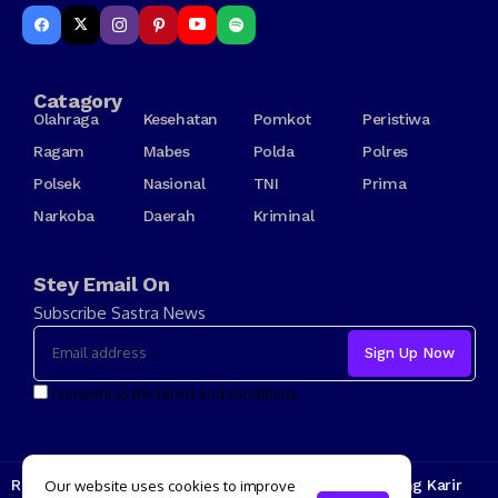
Catagory
Olahraga
Kesehatan
Pomkot
Peristiwa
Ragam
Mabes
Polda
Polres
Polsek
Nasional
TNI
Prima
Narkoba
Daerah
Kriminal
Stey Email On
Subscribe Sastra News
I consent to the terms and conditions
Redaksi
Kode Etik
Tarif Iklan
Tentang Kami
Jenjang Karir
Our website uses cookies to improve