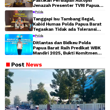
Pastikan Persiapan Autopsi
Jenazah Presenter TVRI Papua
Barat Yanto Idorway Telah
Polda
Matang, Pelaksanaan
Tanggapi Isu Tambang Ilegal,
Dijadwalkan Kamis
Kabid Humas Polda Papua Barat
Tegaskan Tidak ada Toleransi
bagi Oknum Anggota
Polda
Ditlantas dan Bidkeu Polda
Papua Barat Raih Predikat WBK
Mandiri 2025, Bukti Komitmen
Wujudkan Pelayanan Bersih dan
Berintegritas
Post
News