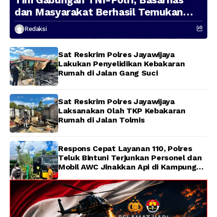
dan Masyarakat Berhasil Temukan
Presenter TVRI Papua Barat yang
Redaksi
Hilang di Sungai Memti
Sat Reskrim Polres Jayawijaya
Lakukan Penyelidikan Kebakaran
Rumah di Jalan Gang Suci
Sat Reskrim Polres Jayawijaya
Laksanakan Olah TKP Kebakaran
Rumah di Jalan Tolmis
Respons Cepat Layanan 110, Polres
Teluk Bintuni Terjunkan Personel dan
Mobil AWC Jinakkan Api di Kampung
Lama