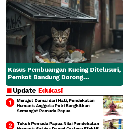
Kasus Pembuangan Kucing Ditelusuri,
Pemkot Bandung Dorong
Penanganan Hewan yang
Update
Edukasi
Bertanggung Jawab
Merajut Damai dari Hati, Pendekatan
Humanis Anggota Polri Bangkitkan
Semangat Pemuda Papua
Tokoh Pemuda Papua Nilai Pendekatan
Humanis Satgas Damai Cartenz Efektif