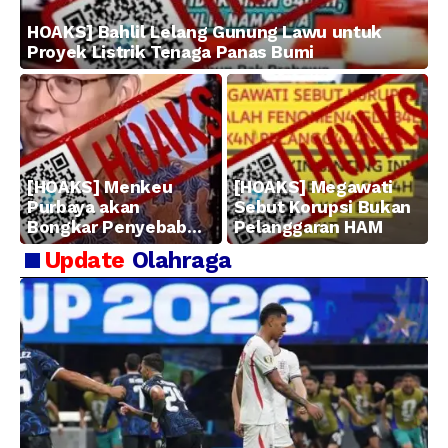
HOAKS] Bahlil Lelang Gunung Lawu untuk
Proyek Listrik Tenaga Panas Bumi
[HOAKS] Menkeu
[HOAKS] Megawati
Purbaya akan
Sebut Korupsi Bukan
Bongkar Penyebab
Pelanggaran HAM
Kerugian BUMN
Update
Olahraga