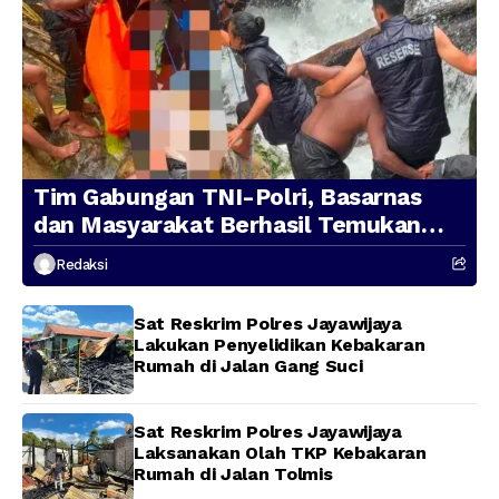
Tim Gabungan TNI-Polri, Basarnas
dan Masyarakat Berhasil Temukan
Presenter TVRI Papua Barat yang
Redaksi
Hilang di Sungai Memti
Sat Reskrim Polres Jayawijaya
Lakukan Penyelidikan Kebakaran
Rumah di Jalan Gang Suci
Sat Reskrim Polres Jayawijaya
Laksanakan Olah TKP Kebakaran
Rumah di Jalan Tolmis