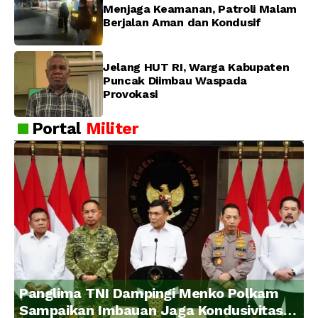
Menjaga Keamanan, Patroli Malam
Berjalan Aman dan Kondusif
Jelang HUT RI, Warga Kabupaten
Puncak Diimbau Waspada
Provokasi
Portal
Militer
Panglima TNI Dampingi Menko Polkam
Sampaikan Imbauan Jaga Kondusivitas