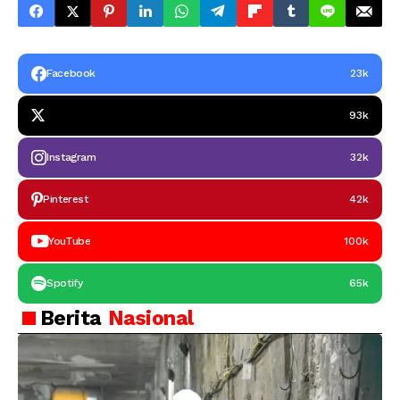
Facebook
23k
93k
Instagram
32k
Pinterest
42k
YouTube
100k
Spotify
65k
Berita
Nasional