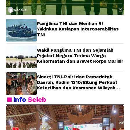
Bangsa
Redaksi
Panglima TNI dan Menhan RI
Yakinkan Kesiapan Interoperabilitas
TNI
Wakil Panglima TNI dan Sejumlah
Pejabat Negara Terima Warga
Kehormatan dan Brevet Korps Marinir
Sinergi TNI-Polri dan Pemerintah
Daerah, Kodim 1310/Bitung Perkuat
Ketertiban dan Keamanan Wilayah
Kota Bitung
Info
Seleb