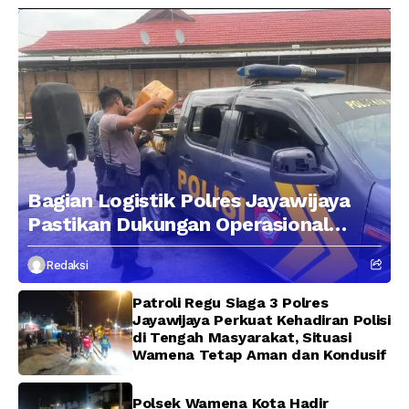
Bagian Logistik Polres Jayawijaya
Pastikan Dukungan Operasional
Kepolisian Berjalan Optimal
Redaksi
Patroli Regu Siaga 3 Polres
Jayawijaya Perkuat Kehadiran Polisi
di Tengah Masyarakat, Situasi
Wamena Tetap Aman dan Kondusif
Polsek Wamena Kota Hadir