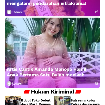
mengalami pendarahan intrakranial
Redaksi
Artis Cantik Amanda Manopo Hamil
Anak Pertama Satu Bulan menikah
Redaksi
Hukum
Kiriminal
Bobol Toko Dobut
Satresnarkoba
Jaya Mart, Remaja
Polres Jayawijaya