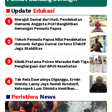
Penanganan Hewan yang
Update
Edukasi
Bertanggung Jawab
Merajut Damai dari Hati, Pendekatan
Humanis Anggota Polri Bangkitkan
Semangat Pemuda Papua
Tokoh Pemuda Papua Nilai Pendekatan
Humanis Satgas Damai Cartenz Efektif
Jaga Stabilitas
Klinik Pratama Polres Merauke Raih Tiga
Penghargaan dari BPJS Kesehatan
Tak Rela Daerahnya Diganggu, Ermin
Wenda: Lanny Jaya Sudah Kondusif,
Kelompok Luar Diminta Hentikan
Provokasi
Peristiwa
News