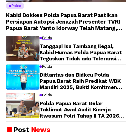
Polda
Kabid Dokkes Polda Papua Barat Pastikan
Persiapan Autopsi Jenazah Presenter TVRI
Papua Barat Yanto Idorway Telah Matang,
Pelaksanaan Dijadwalkan Kamis
Polda
Tanggapi Isu Tambang Ilegal,
Kabid Humas Polda Papua Barat
Tegaskan Tidak ada Toleransi
bagi Oknum Anggota
Polda
Ditlantas dan Bidkeu Polda
Papua Barat Raih Predikat WBK
Mandiri 2025, Bukti Komitmen
Wujudkan Pelayanan Bersih dan
Polda
Berintegritas
Polda Papua Barat Gelar
Taklimat Awal Audit Kinerja
Itwasum Polri Tahap II TA 2026
Aspek Pelaksanaan dan
Pengendalian
Post
News