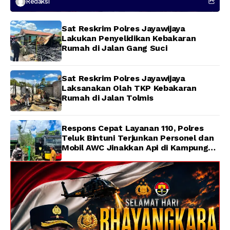
Redaksi
Hilang di Sungai Memti
Sat Reskrim Polres Jayawijaya
Lakukan Penyelidikan Kebakaran
Rumah di Jalan Gang Suci
Sat Reskrim Polres Jayawijaya
Laksanakan Olah TKP Kebakaran
Rumah di Jalan Tolmis
Respons Cepat Layanan 110, Polres
Teluk Bintuni Terjunkan Personel dan
Mobil AWC Jinakkan Api di Kampung
Lama