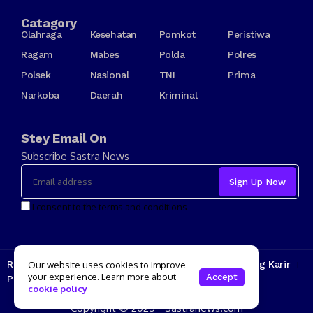
Catagory
Olahraga
Kesehatan
Pomkot
Peristiwa
Ragam
Mabes
Polda
Polres
Polsek
Nasional
TNI
Prima
Narkoba
Daerah
Kriminal
Stey Email On
Subscribe Sastra News
I consent to the terms and conditions
Redaksi
Kode Etik
Tarif Iklan
Tentang Kami
Jenjang Karir
Our website uses cookies to improve
your experience. Learn more about
Accept
Pedoman Media Siber
cookie policy
Copyright © 2025 - Sastranews.com