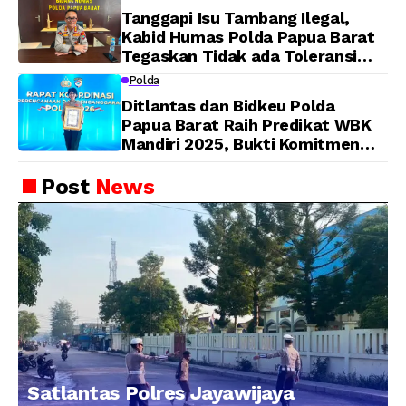
Matang, Pelaksanaan
Tanggapi Isu Tambang Ilegal,
Dijadwalkan Kamis
Kabid Humas Polda Papua Barat
Tegaskan Tidak ada Toleransi
bagi Oknum Anggota
Polda
Ditlantas dan Bidkeu Polda
Papua Barat Raih Predikat WBK
Mandiri 2025, Bukti Komitmen
Wujudkan Pelayanan Bersih dan
Berintegritas
Post
News
Satlantas Polres Jayawijaya