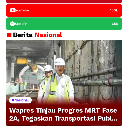
YouTube
100k
Spotify
65k
Berita
Nasional
Nasional
Wapres Tinjau Progres MRT Fase
2A, Tegaskan Transportasi Publik
Modern Jadi Prioritas Nasional