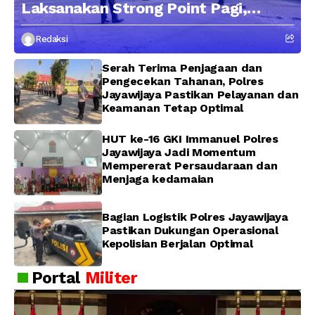
Laksanakan Strong Point Pagi,
Edukasi Pengendara dengan
Redaksi
Pendekatan Humanis
Serah Terima Penjagaan dan
Pengecekan Tahanan, Polres
Jayawijaya Pastikan Pelayanan dan
Keamanan Tetap Optimal
HUT ke-16 GKI Immanuel Polres
Jayawijaya Jadi Momentum
Mempererat Persaudaraan dan
Menjaga kedamaian
Bagian Logistik Polres Jayawijaya
Pastikan Dukungan Operasional
Kepolisian Berjalan Optimal
Portal
Militer