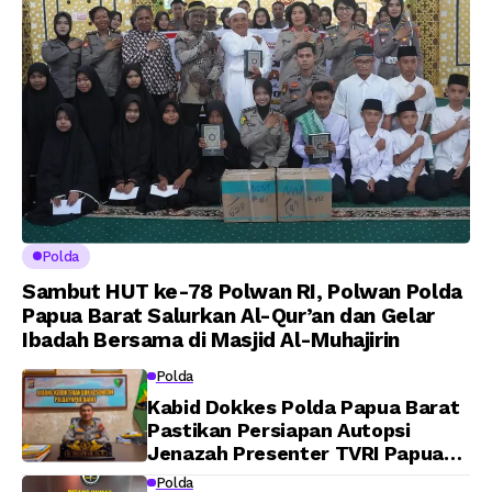
AKPOL 2026
Polda
Sambut HUT ke-78 Polwan RI, Polwan Polda
Papua Barat Salurkan Al-Qur’an dan Gelar
Ibadah Bersama di Masjid Al-Muhajirin
Polda
Kabid Dokkes Polda Papua Barat
Pastikan Persiapan Autopsi
Jenazah Presenter TVRI Papua
Barat Yanto Idorway Telah
Polda