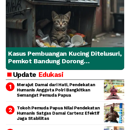
Kasus Pembuangan Kucing Ditelusuri,
Pemkot Bandung Dorong
Penanganan Hewan yang
Update
Edukasi
Bertanggung Jawab
Merajut Damai dari Hati, Pendekatan
Humanis Anggota Polri Bangkitkan
Semangat Pemuda Papua
Tokoh Pemuda Papua Nilai Pendekatan
Humanis Satgas Damai Cartenz Efektif
Jaga Stabilitas