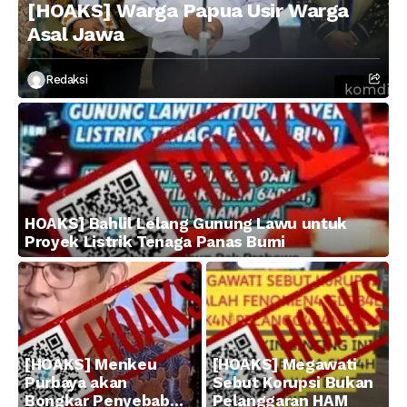
[HOAKS] Warga Papua Usir Warga
Asal Jawa
Redaksi
HOAKS] Bahlil Lelang Gunung Lawu untuk
Proyek Listrik Tenaga Panas Bumi
[HOAKS] Menkeu
[HOAKS] Megawati
Purbaya akan
Sebut Korupsi Bukan
Bongkar Penyebab
Pelanggaran HAM