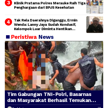
Klinik Pratama Polres Merauke Raih Tiga
Penghargaan dari BPJS Kesehatan
Tak Rela Daerahnya Diganggu, Ermin
Wenda: Lanny Jaya Sudah Kondusif,
Kelompok Luar Diminta Hentikan
Provokasi
Peristiwa
News
Tim Gabungan TNI-Polri, Basarnas
dan Masyarakat Berhasil Temukan
Presenter TVRI Papua Barat yang