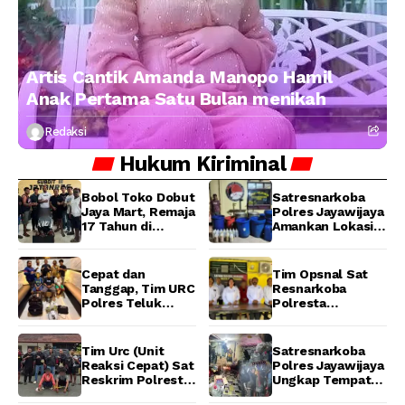
Artis Cantik Amanda Manopo Hamil
Anak Pertama Satu Bulan menikah
Redaksi
Hukum
Kiriminal
Bobol Toko Dobut
Satresnarkoba
Jaya Mart, Remaja
Polres Jayawijaya
17 Tahun di
Amankan Lokasi
Manokwari
Produksi Miras
Ditangkap Tim
Lokal Cap Tikus di
URC Resmob
Wamena
Cepat dan
Tim Opsnal Sat
Jatanras Polda
Tanggap, Tim URC
Resnarkoba
Papua Barat
Polres Teluk
Polresta
Bintuni Bekuk
Manokwari
Tiga Terduga
Berhasil Ungkap
Pelaku Pencurian
Kasus Tindak
Tim Urc (Unit
Satresnarkoba
di SMA
Pidana Narkotika
Reaksi Cepat) Sat
Polres Jayawijaya
Sanawesen
Golongan I Jenis
Reskrim Polresta
Ungkap Tempat
Shabu di SP 4
Manokwari
Produksi Miras
Distrik Prafi kab.