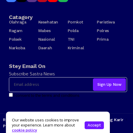
Catagory
Olahraga
Kesehatan
Pomkot
Peristiwa
Ragam
Mabes
Polda
Polres
Polsek
Nasional
TNI
Prima
Narkoba
Daerah
Kriminal
Stey Email On
Subscribe Sastra News
I consent to the terms and conditions
Redaksi
Kode Etik
Tarif Iklan
Tentang Kami
Jenjang Karir
Our website uses cookies to improve
your experience. Learn more about
Accept
Pedoman Media Siber
cookie policy