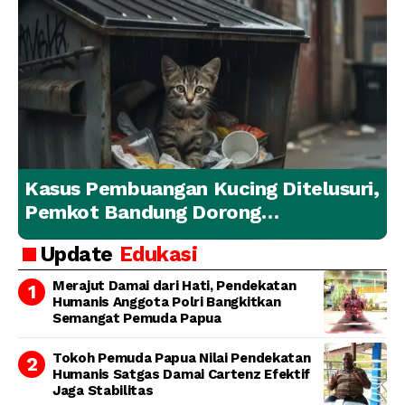
Kasus Pembuangan Kucing Ditelusuri,
Pemkot Bandung Dorong
Penanganan Hewan yang
Update
Edukasi
Bertanggung Jawab
Merajut Damai dari Hati, Pendekatan
Humanis Anggota Polri Bangkitkan
Semangat Pemuda Papua
Tokoh Pemuda Papua Nilai Pendekatan
Humanis Satgas Damai Cartenz Efektif
Jaga Stabilitas