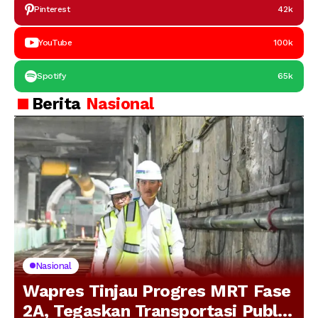
Pinterest
42k
YouTube
100k
Spotify
65k
Berita
Nasional
Nasional
Wapres Tinjau Progres MRT Fase
2A, Tegaskan Transportasi Publik