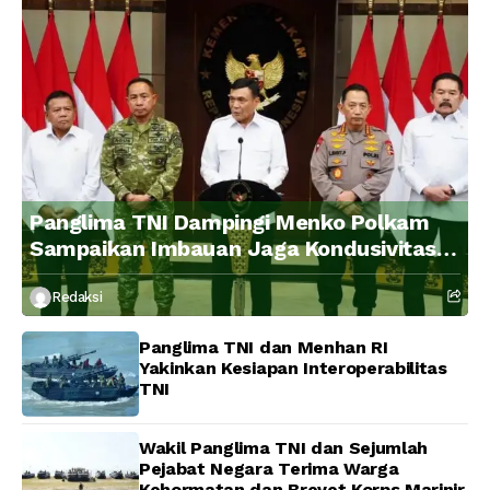
Panglima TNI Dampingi Menko Polkam
Sampaikan Imbauan Jaga Kondusivitas
Bangsa
Redaksi
Panglima TNI dan Menhan RI
Yakinkan Kesiapan Interoperabilitas
TNI
Wakil Panglima TNI dan Sejumlah
Pejabat Negara Terima Warga
Kehormatan dan Brevet Korps Marinir