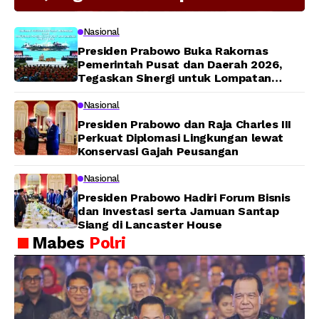
Modern Jadi Prioritas Nasional
Nasional
Presiden Prabowo Buka Rakornas
Pemerintah Pusat dan Daerah 2026,
Tegaskan Sinergi untuk Lompatan
Pembangunan
Nasional
Presiden Prabowo dan Raja Charles III
Perkuat Diplomasi Lingkungan lewat
Konservasi Gajah Peusangan
Nasional
Presiden Prabowo Hadiri Forum Bisnis
dan Investasi serta Jamuan Santap
Siang di Lancaster House
Mabes
Polri