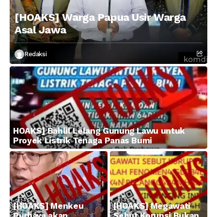
[HOAKS] Warga Papua Usir Warga
Asal Jawa
Redaksi
HOAKS] Bahlil Lelang Gunung Lawu untuk
Proyek Listrik Tenaga Panas Bumi
[HOAKS] Menkeu
[HOAKS] Megawati
Purbaya akan
Sebut Korupsi Bukan