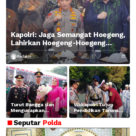
Kapolri: Jaga Semangat Hoegeng,
Lahirkan Hoegeng-Hoegeng
Berikutnya
Redaksi
Turut Bangga dan
Wakapolri Tutup
Mengucapkan
Pendidikan Taruna
Selamat dan Sukses
Akpol Angkatan ke-
Seputar
Polda
Atas Pelantikan
58, Sampaikan
Putra Brigjen Pol Drs,
Amanat Kapolri
A.M Kamal. Sebagai
kepada 282 Capaja