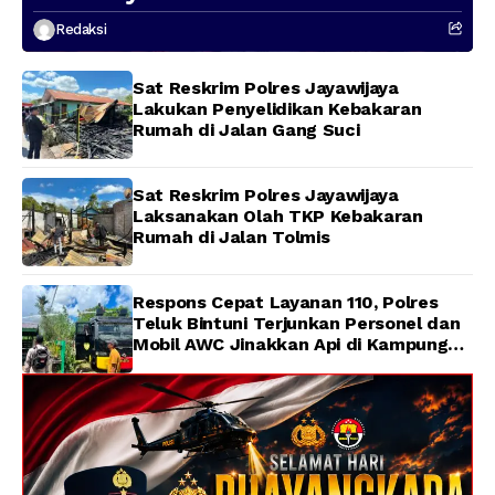
Presenter TVRI Papua Barat yang
Redaksi
Hilang di Sungai Memti
Sat Reskrim Polres Jayawijaya
Lakukan Penyelidikan Kebakaran
Rumah di Jalan Gang Suci
Sat Reskrim Polres Jayawijaya
Laksanakan Olah TKP Kebakaran
Rumah di Jalan Tolmis
Respons Cepat Layanan 110, Polres
Teluk Bintuni Terjunkan Personel dan
Mobil AWC Jinakkan Api di Kampung
Lama