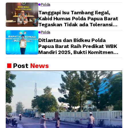
Barat Yanto Idorway Telah
Polda
Matang, Pelaksanaan
Tanggapi Isu Tambang Ilegal,
Dijadwalkan Kamis
Kabid Humas Polda Papua Barat
Tegaskan Tidak ada Toleransi
bagi Oknum Anggota
Polda
Ditlantas dan Bidkeu Polda
Papua Barat Raih Predikat WBK
Mandiri 2025, Bukti Komitmen
Wujudkan Pelayanan Bersih dan
Berintegritas
Post
News