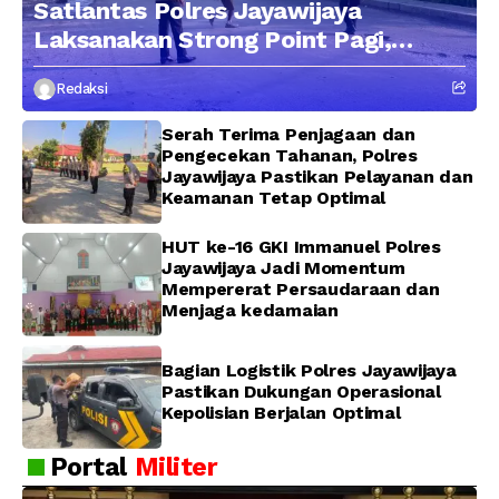
Satlantas Polres Jayawijaya
Laksanakan Strong Point Pagi,
Edukasi Pengendara dengan
Redaksi
Pendekatan Humanis
Serah Terima Penjagaan dan
Pengecekan Tahanan, Polres
Jayawijaya Pastikan Pelayanan dan
Keamanan Tetap Optimal
HUT ke-16 GKI Immanuel Polres
Jayawijaya Jadi Momentum
Mempererat Persaudaraan dan
Menjaga kedamaian
Bagian Logistik Polres Jayawijaya
Pastikan Dukungan Operasional
Kepolisian Berjalan Optimal
Portal
Militer