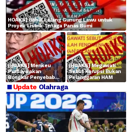
HOAKS] Bahlil Lelang Gunung Lawu untuk
Proyek Listrik Tenaga Panas Bumi
[HOAKS] Menkeu
[HOAKS] Megawati
Purbaya akan
Sebut Korupsi Bukan
Bongkar Penyebab
Pelanggaran HAM
Kerugian BUMN
Update
Olahraga