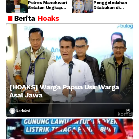
Waserawi,
Barat
Polres Manokwari
Penggeledahan
Manokwari
Selatan Ungkap
Dilakukan di
Dugaan Peredaran
Sebuah Ruko
Berita
Hoaks
Narkotika Jenis
Daerah Cipete
Ganja
[HOAKS] Warga Papua Usir Warga
Asal Jawa
Redaksi