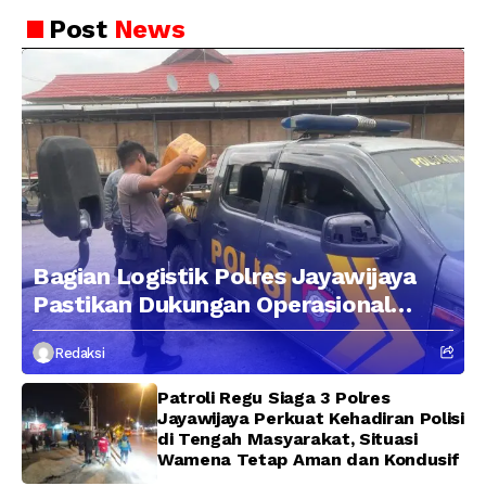
Aspek Pelaksanaan dan
Pengendalian
Post
News
Bagian Logistik Polres Jayawijaya
Pastikan Dukungan Operasional
Kepolisian Berjalan Optimal
Redaksi
Patroli Regu Siaga 3 Polres
Jayawijaya Perkuat Kehadiran Polisi
di Tengah Masyarakat, Situasi
Wamena Tetap Aman dan Kondusif