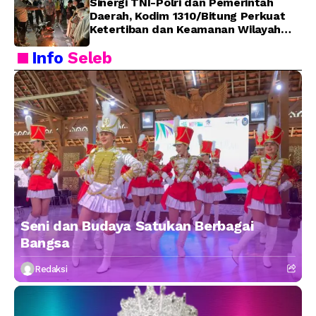
Sinergi TNI-Polri dan Pemerintah
Daerah, Kodim 1310/Bitung Perkuat
Ketertiban dan Keamanan Wilayah
Kota Bitung
Info
Seleb
Seni dan Budaya Satukan Berbagai
Bangsa
Redaksi