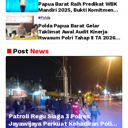
Papua Barat Raih Predikat WBK
Mandiri 2025, Bukti Komitmen
Wujudkan Pelayanan Bersih dan
Polda
Berintegritas
Polda Papua Barat Gelar
Taklimat Awal Audit Kinerja
Itwasum Polri Tahap II TA 2026
Aspek Pelaksanaan dan
Pengendalian
Post
News
Patroli Regu Siaga 3 Polres
Jayawijaya Perkuat Kehadiran Polisi