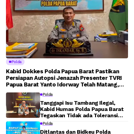
Polda
Kabid Dokkes Polda Papua Barat Pastikan
Persiapan Autopsi Jenazah Presenter TVRI
Papua Barat Yanto Idorway Telah Matang,
Pelaksanaan Dijadwalkan Kamis
Polda
Tanggapi Isu Tambang Ilegal,
Kabid Humas Polda Papua Barat
Tegaskan Tidak ada Toleransi
bagi Oknum Anggota
Polda
Ditlantas dan Bidkeu Polda