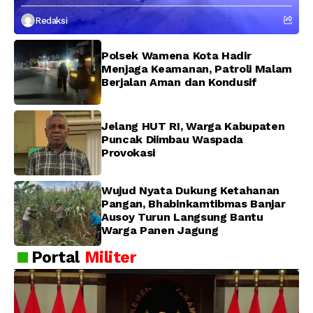
di Tengah Masyarakat, Situasi
Redaksi
Wamena Tetap Aman dan Kondusif
Polsek Wamena Kota Hadir
Menjaga Keamanan, Patroli Malam
Berjalan Aman dan Kondusif
Jelang HUT RI, Warga Kabupaten
Puncak Diimbau Waspada
Provokasi
Wujud Nyata Dukung Ketahanan
Pangan, Bhabinkamtibmas Banjar
Ausoy Turun Langsung Bantu
Warga Panen Jagung
Portal
Militer