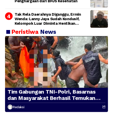
Penghargaan dari BPJS Kesehatan
Tak Rela Daerahnya Diganggu, Ermin
Wenda: Lanny Jaya Sudah Kondusif,
Kelompok Luar Diminta Hentikan
Provokasi
Peristiwa
News
Tim Gabungan TNI-Polri, Basarnas
dan Masyarakat Berhasil Temukan
Presenter TVRI Papua Barat yang
Redaksi
Hilang di Sungai Memti