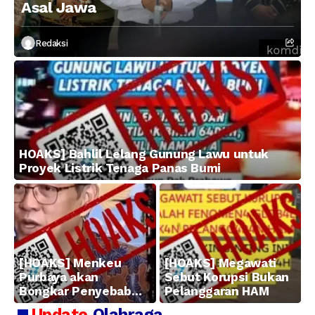
Asal Jawa
Redaksi
HOAKS] Bahlil Lelang Gunung Lawu untuk
Proyek Listrik Tenaga Panas Bumi
[HOAKS] Menkeu
[HOAKS] Megawati
Purbaya akan
Sebut Korupsi Bukan
Bongkar Penyebab
Pelanggaran HAM
Kerugian BUMN
Update
Olahraga