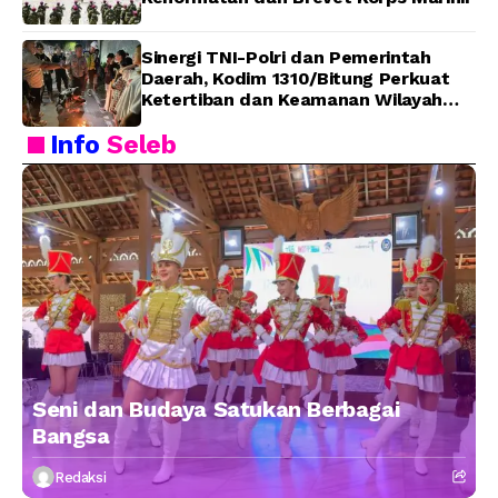
Sinergi TNI-Polri dan Pemerintah
Daerah, Kodim 1310/Bitung Perkuat
Ketertiban dan Keamanan Wilayah
Kota Bitung
Info
Seleb
Seni dan Budaya Satukan Berbagai
Bangsa
Redaksi