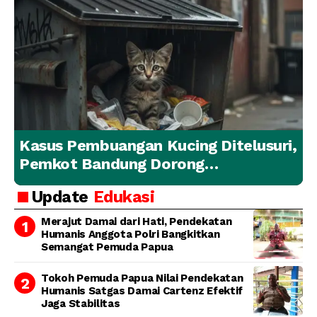
Kasus Pembuangan Kucing Ditelusuri,
Pemkot Bandung Dorong
Penanganan Hewan yang
Update
Edukasi
Bertanggung Jawab
Merajut Damai dari Hati, Pendekatan
Humanis Anggota Polri Bangkitkan
Semangat Pemuda Papua
Tokoh Pemuda Papua Nilai Pendekatan
Humanis Satgas Damai Cartenz Efektif
Jaga Stabilitas