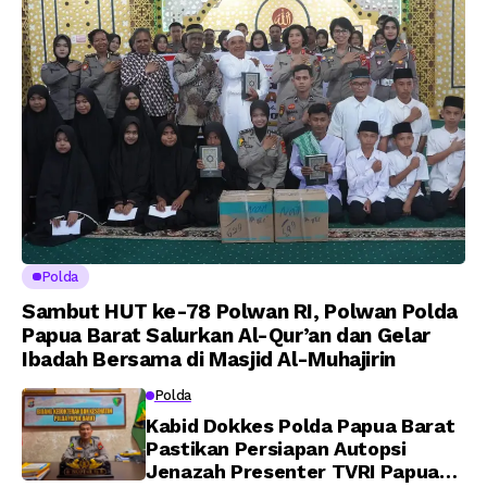
Perwira Polri Lulusan
AKPOL 2026
Polda
Sambut HUT ke-78 Polwan RI, Polwan Polda
Papua Barat Salurkan Al-Qur’an dan Gelar
Ibadah Bersama di Masjid Al-Muhajirin
Polda
Kabid Dokkes Polda Papua Barat
Pastikan Persiapan Autopsi
Jenazah Presenter TVRI Papua