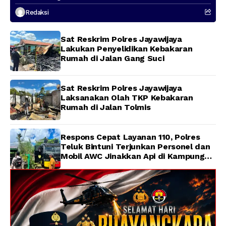
Presenter TVRI Papua Barat yang
Redaksi
Hilang di Sungai Memti
Sat Reskrim Polres Jayawijaya
Lakukan Penyelidikan Kebakaran
Rumah di Jalan Gang Suci
Sat Reskrim Polres Jayawijaya
Laksanakan Olah TKP Kebakaran
Rumah di Jalan Tolmis
Respons Cepat Layanan 110, Polres
Teluk Bintuni Terjunkan Personel dan
Mobil AWC Jinakkan Api di Kampung
Lama