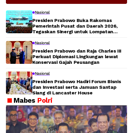
Modern Jadi Prioritas Nasional
Nasional
Presiden Prabowo Buka Rakornas
Pemerintah Pusat dan Daerah 2026,
Tegaskan Sinergi untuk Lompatan
Pembangunan
Nasional
Presiden Prabowo dan Raja Charles III
Perkuat Diplomasi Lingkungan lewat
Konservasi Gajah Peusangan
Nasional
Presiden Prabowo Hadiri Forum Bisnis
dan Investasi serta Jamuan Santap
Siang di Lancaster House
Mabes
Polri