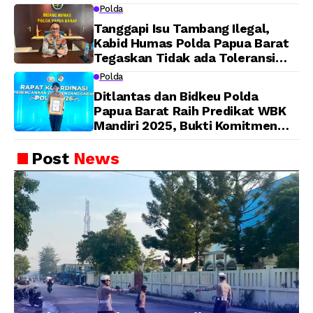
Barat Yanto Idorway Telah
Polda
Matang, Pelaksanaan
Tanggapi Isu Tambang Ilegal,
Dijadwalkan Kamis
Kabid Humas Polda Papua Barat
Tegaskan Tidak ada Toleransi
bagi Oknum Anggota
Polda
Ditlantas dan Bidkeu Polda
Papua Barat Raih Predikat WBK
Mandiri 2025, Bukti Komitmen
Wujudkan Pelayanan Bersih dan
Berintegritas
Post
News