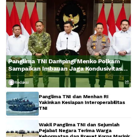
Panglima TNI Dampingi Menko Polkam
Sampaikan Imbauan Jaga Kondusivitas
Bangsa
Redaksi
Panglima TNI dan Menhan RI
Yakinkan Kesiapan Interoperabilitas
TNI
Wakil Panglima TNI dan Sejumlah
Pejabat Negara Terima Warga
Kehormatan dan Brevet Korps Marinir