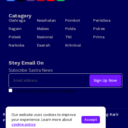
Catagory
Olahraga
Kesehatan
Pomkot
Peristiwa
Ragam
Mabes
Polda
Polres
Polsek
Nasional
TNI
Prima
Narkoba
Daerah
Kriminal
Stey Email On
Subscribe Sastra News
I consent to the terms and conditions
Redaksi
Kode Etik
Tarif Iklan
Tentang Kami
Jenjang Karir
Our website uses cookies to improve
your experience. Learn more about
Accept
Pedoman Media Siber
cookie policy