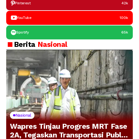
Pinterest
42k
YouTube
100k
Spotify
65k
Berita
Nasional
Nasional
Wapres Tinjau Progres MRT Fase
2A, Tegaskan Transportasi Publik