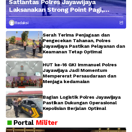
Satlantas Polres Jayawijaya
Laksanakan Strong Point Pagi,
Edukasi Pengendara dengan
Redaksi
Pendekatan Humanis
Serah Terima Penjagaan dan
Pengecekan Tahanan, Polres
Jayawijaya Pastikan Pelayanan dan
Keamanan Tetap Optimal
HUT ke-16 GKI Immanuel Polres
Jayawijaya Jadi Momentum
Mempererat Persaudaraan dan
Menjaga kedamaian
Bagian Logistik Polres Jayawijaya
Pastikan Dukungan Operasional
Kepolisian Berjalan Optimal
Portal
Militer