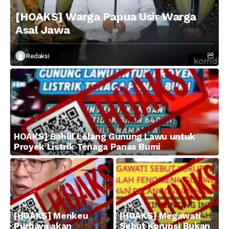
[HOAKS] Warga Papua Usir Warga
Asal Jawa
Redaksi
HOAKS] Bahlil Lelang Gunung Lawu untuk
Proyek Listrik Tenaga Panas Bumi
[HOAKS] Menkeu
[HOAKS] Megawati
Purbaya akan
Sebut Korupsi Bukan