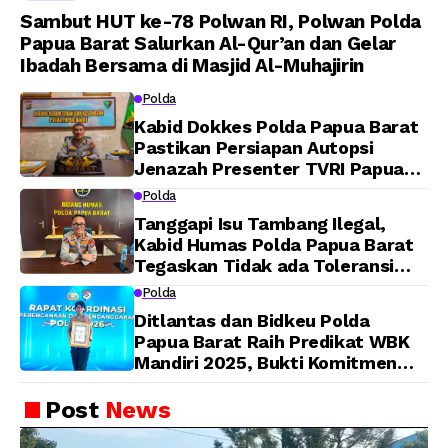
Sambut HUT ke-78 Polwan RI, Polwan Polda
Papua Barat Salurkan Al-Qur’an dan Gelar
Ibadah Bersama di Masjid Al-Muhajirin
Polda
Kabid Dokkes Polda Papua Barat
Pastikan Persiapan Autopsi
Jenazah Presenter TVRI Papua
Barat Yanto Idorway Telah
Polda
Matang, Pelaksanaan
Tanggapi Isu Tambang Ilegal,
Dijadwalkan Kamis
Kabid Humas Polda Papua Barat
Tegaskan Tidak ada Toleransi
bagi Oknum Anggota
Polda
Ditlantas dan Bidkeu Polda
Papua Barat Raih Predikat WBK
Mandiri 2025, Bukti Komitmen
Wujudkan Pelayanan Bersih dan
Berintegritas
Post
News