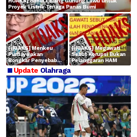
HOAKS] Bahlil Lelang Gunung Lawu untuk
Proyek Listrik Tenaga Panas Bumi
[HOAKS] Menkeu
[HOAKS] Megawati
Purbaya akan
Sebut Korupsi Bukan
Bongkar Penyebab
Pelanggaran HAM
Kerugian BUMN
Update
Olahraga