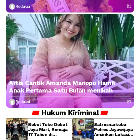
Redaksi
Artis Cantik Amanda Manopo Hamil
Anak Pertama Satu Bulan menikah
Redaksi
Hukum
Kiriminal
Bobol Toko Dobut
Satresnarkoba
Jaya Mart, Remaja
Polres Jayawijaya
17 Tahun di
Amankan Lokasi
Manokwari
Produksi Miras