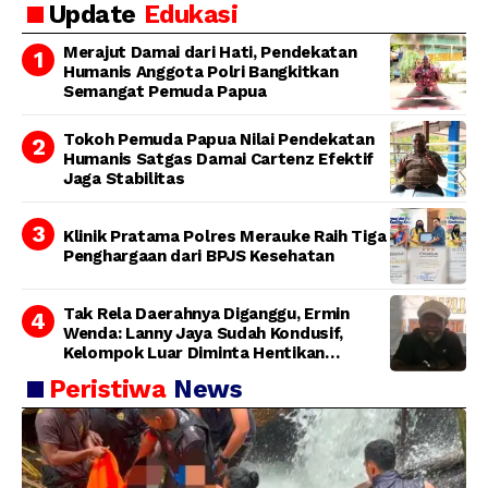
Update
Edukasi
Bertanggung Jawab
Merajut Damai dari Hati, Pendekatan
Humanis Anggota Polri Bangkitkan
Semangat Pemuda Papua
Tokoh Pemuda Papua Nilai Pendekatan
Humanis Satgas Damai Cartenz Efektif
Jaga Stabilitas
Klinik Pratama Polres Merauke Raih Tiga
Penghargaan dari BPJS Kesehatan
Tak Rela Daerahnya Diganggu, Ermin
Wenda: Lanny Jaya Sudah Kondusif,
Kelompok Luar Diminta Hentikan
Provokasi
Peristiwa
News