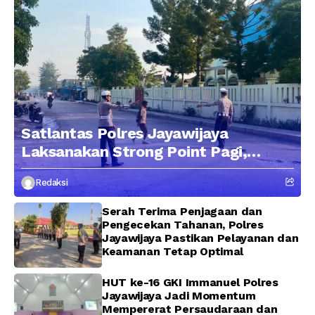
Satlantas Polres Jayawijaya
Laksanakan Strong Point Pagi,
Edukasi Pengendara dengan
Redaksi
Pendekatan Humanis
Serah Terima Penjagaan dan
Pengecekan Tahanan, Polres
Jayawijaya Pastikan Pelayanan dan
Keamanan Tetap Optimal
HUT ke-16 GKI Immanuel Polres
Jayawijaya Jadi Momentum
Mempererat Persaudaraan dan