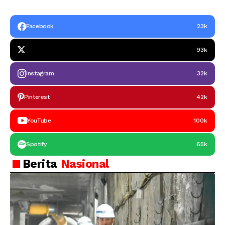
Facebook
23k
93k
Instagram
32k
Pinterest
42k
YouTube
100k
Spotify
65k
Berita
Nasional