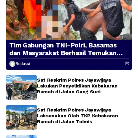
Tim Gabungan TNI-Polri, Basarnas
dan Masyarakat Berhasil Temukan
Presenter TVRI Papua Barat yang
Redaksi
Hilang di Sungai Memti
Sat Reskrim Polres Jayawijaya
Lakukan Penyelidikan Kebakaran
Rumah di Jalan Gang Suci
Sat Reskrim Polres Jayawijaya
Laksanakan Olah TKP Kebakaran
Rumah di Jalan Tolmis