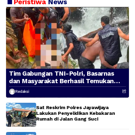
Peristiwa
News
Tim Gabungan TNI-Polri, Basarnas
dan Masyarakat Berhasil Temukan
Presenter TVRI Papua Barat yang
Redaksi
Hilang di Sungai Memti
Sat Reskrim Polres Jayawijaya
Lakukan Penyelidikan Kebakaran
Rumah di Jalan Gang Suci