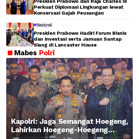
Presiden Prabowo dan Raja Charles III
Perkuat Diplomasi Lingkungan lewat
Konservasi Gajah Peusangan
Nasional
Presiden Prabowo Hadiri Forum Bisnis
dan Investasi serta Jamuan Santap
Siang di Lancaster House
Mabes
Polri
Kapolri: Jaga Semangat Hoegeng,
Lahirkan Hoegeng-Hoegeng
Berikutnya