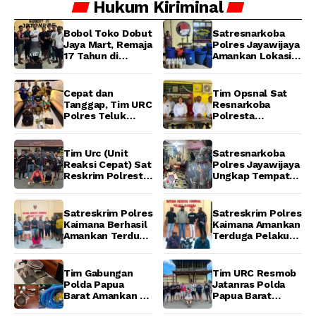
Hukum
Kiriminal
Bobol Toko Dobut
Satresnarkoba
Jaya Mart, Remaja
Polres Jayawijaya
17 Tahun di
Amankan Lokasi
Manokwari
Produksi Miras
Ditangkap Tim
Lokal Cap Tikus di
URC Resmob
Wamena
Cepat dan
Tim Opsnal Sat
Jatanras Polda
Tanggap, Tim URC
Resnarkoba
Papua Barat
Polres Teluk
Polresta
Bintuni Bekuk
Manokwari
Tiga Terduga
Berhasil Ungkap
Pelaku Pencurian
Kasus Tindak
Tim Urc (Unit
Satresnarkoba
di SMA
Pidana Narkotika
Reaksi Cepat) Sat
Polres Jayawijaya
Sanawesen
Golongan I Jenis
Reskrim Polresta
Ungkap Tempat
Shabu di SP 4
Manokwari
Produksi Miras
Distrik Prafi kab.
Berhasil Tangkap
Lokal Cap Tikus di
Manokwari
2 Pelaku
Wamena
Satreskrim Polres
Satreskrim Polres
Pengeroyokan di
Kaimana Berhasil
Kaimana Amankan
Taman Ria kab.
Amankan Terduga
Terduga Pelaku
Manokwari
Pelaku
Pencurian Mesin
Penganiayaan
Tempel dan Tiga
Menggunakan
Unit Barang Bukti
Tim Gabungan
Tim URC Resmob
Senjata Tajam
Berhasil
Polda Papua
Jatanras Polda
Diamankan
Barat Amankan 6
Papua Barat
Excavator dan 5
Amankan Pelaku