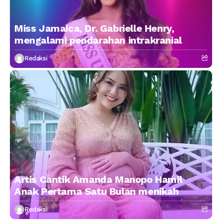
Miss Jamaica, Dr. Gabrielle Henry,
mengalami pendarahan intrakranial
Redaksi
Artis Cantik Amanda Manopo Hamil
Anak Pertama Satu Bulan menikah
Redaksi