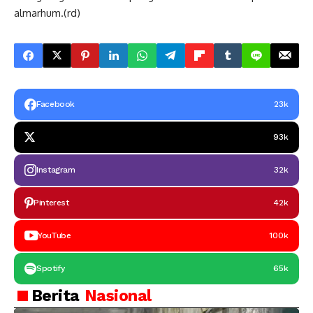
almarhum.(rd)
Facebook
23k
93k
Instagram
32k
Pinterest
42k
YouTube
100k
Spotify
65k
Berita
Nasional