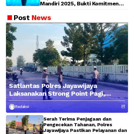
Mandiri 2025, Bukti Komitmen
Wujudkan Pelayanan Bersih dan
Berintegritas
Post
News
Satlantas Polres Jayawijaya
Laksanakan Strong Point Pagi,
Edukasi Pengendara dengan
Redaksi
Pendekatan Humanis
Serah Terima Penjagaan dan
Pengecekan Tahanan, Polres
Jayawijaya Pastikan Pelayanan dan