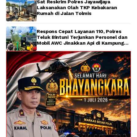
Sat Reskrim Polres Jayawijaya
Laksanakan Olah TKP Kebakaran
Rumah di Jalan Tolmis
Respons Cepat Layanan 110, Polres
Teluk Bintuni Terjunkan Personel dan
Mobil AWC Jinakkan Api di Kampung
Lama