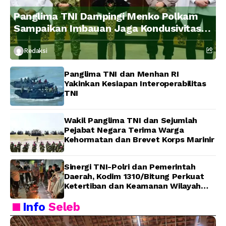
Panglima TNI Dampingi Menko Polkam
Sampaikan Imbauan Jaga Kondusivitas
Bangsa
Redaksi
Panglima TNI dan Menhan RI
Yakinkan Kesiapan Interoperabilitas
TNI
Wakil Panglima TNI dan Sejumlah
Pejabat Negara Terima Warga
Kehormatan dan Brevet Korps Marinir
Sinergi TNI-Polri dan Pemerintah
Daerah, Kodim 1310/Bitung Perkuat
Ketertiban dan Keamanan Wilayah
Kota Bitung
Info
Seleb