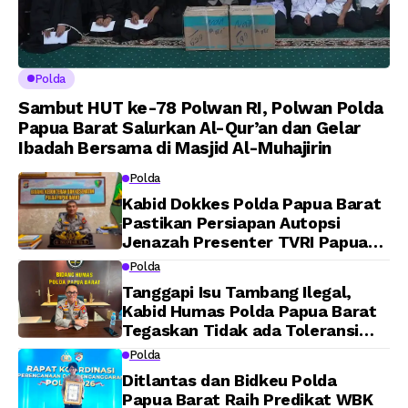
Polda
Sambut HUT ke-78 Polwan RI, Polwan Polda
Papua Barat Salurkan Al-Qur’an dan Gelar
Ibadah Bersama di Masjid Al-Muhajirin
Polda
Kabid Dokkes Polda Papua Barat
Pastikan Persiapan Autopsi
Jenazah Presenter TVRI Papua
Barat Yanto Idorway Telah
Polda
Matang, Pelaksanaan
Tanggapi Isu Tambang Ilegal,
Dijadwalkan Kamis
Kabid Humas Polda Papua Barat
Tegaskan Tidak ada Toleransi
bagi Oknum Anggota
Polda
Ditlantas dan Bidkeu Polda
Papua Barat Raih Predikat WBK