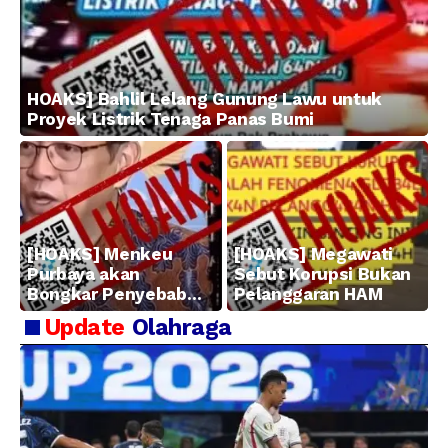
HOAKS] Bahlil Lelang Gunung Lawu untuk
Proyek Listrik Tenaga Panas Bumi
[HOAKS] Menkeu
[HOAKS] Megawati
Purbaya akan
Sebut Korupsi Bukan
Bongkar Penyebab
Pelanggaran HAM
Kerugian BUMN
Update
Olahraga