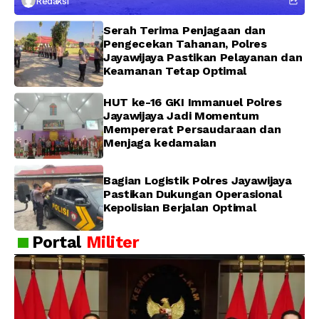
Redaksi
Pendekatan Humanis
Serah Terima Penjagaan dan
Pengecekan Tahanan, Polres
Jayawijaya Pastikan Pelayanan dan
Keamanan Tetap Optimal
HUT ke-16 GKI Immanuel Polres
Jayawijaya Jadi Momentum
Mempererat Persaudaraan dan
Menjaga kedamaian
Bagian Logistik Polres Jayawijaya
Pastikan Dukungan Operasional
Kepolisian Berjalan Optimal
Portal
Militer