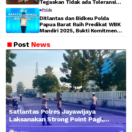
Tegaskan Tidak ada Toleransi
bagi Oknum Anggota
Polda
Ditlantas dan Bidkeu Polda
Papua Barat Raih Predikat WBK
Mandiri 2025, Bukti Komitmen
Wujudkan Pelayanan Bersih dan
Berintegritas
Post
News
Satlantas Polres Jayawijaya
Laksanakan Strong Point Pagi,
Edukasi Pengendara dengan