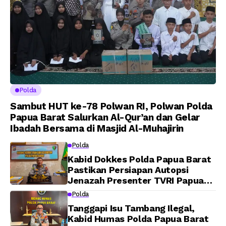
Polda
Sambut HUT ke-78 Polwan RI, Polwan Polda
Papua Barat Salurkan Al-Qur’an dan Gelar
Ibadah Bersama di Masjid Al-Muhajirin
Polda
Kabid Dokkes Polda Papua Barat
Pastikan Persiapan Autopsi
Jenazah Presenter TVRI Papua
Barat Yanto Idorway Telah
Polda
Matang, Pelaksanaan
Tanggapi Isu Tambang Ilegal,
Dijadwalkan Kamis
Kabid Humas Polda Papua Barat