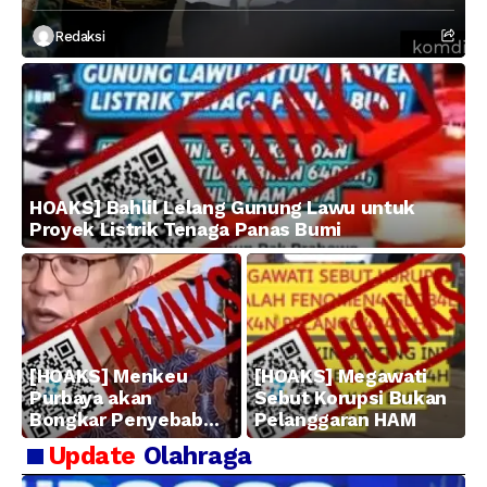
Redaksi
HOAKS] Bahlil Lelang Gunung Lawu untuk
Proyek Listrik Tenaga Panas Bumi
[HOAKS] Menkeu
[HOAKS] Megawati
Purbaya akan
Sebut Korupsi Bukan
Bongkar Penyebab
Pelanggaran HAM
Kerugian BUMN
Update
Olahraga