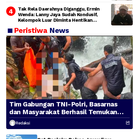
Tak Rela Daerahnya Diganggu, Ermin
Wenda: Lanny Jaya Sudah Kondusif,
Kelompok Luar Diminta Hentikan
Provokasi
Peristiwa
News
Tim Gabungan TNI-Polri, Basarnas
dan Masyarakat Berhasil Temukan
Presenter TVRI Papua Barat yang
Redaksi
Hilang di Sungai Memti