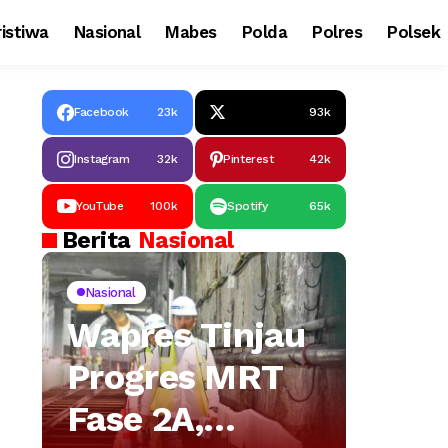
istiwa
Nasional
Mabes
Polda
Polres
Polsek
Facebook
23k
93k
Instagram
32k
Pinterest
42k
YouTube
100k
Spotify
65k
Berita
Nasional
Nasional
Wapres Tinjau
Progres MRT
Fase 2A,