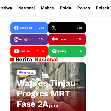
istiwa
Nasional
Mabes
Polda
Polres
Polsek
Facebook
23k
93k
Instagram
32k
Pinterest
42k
YouTube
100k
Spotify
65k
Berita
Nasional
Nasional
Wapres Tinjau
Progres MRT
Fase 2A,