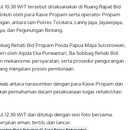
ul 10.30 WIT tersebut dilaksanakan di Ruang Rapat Bid
iikuti oleh para Kasie Propam serta operator Propam
an, antara lain Polres Tolikara, Lanny Jaya, Jayawijaya,
 dan Pegunungan Bintang.
ubbag Rehab Bid Propam Polda Papua Maya Sulistiowati,
eri oleh Aipda Eka Purwantari, Ba Subbag Rehab Bid
n mekanisme, persyaratan, serta prosedur pengurangan
ang menjalani proses pembinaan.
 jawab antara narasumber dengan para Kasie Propam dan
akan pemahaman dalam pelaksanaan tugas rehabilitasi
ul 12.30 WIT dan ditutup dengan sesi foto bersama.
rjalan aman, tertib, dan lancar.
gurangan Masa Hukuman Di Zona Papua Pegunungan