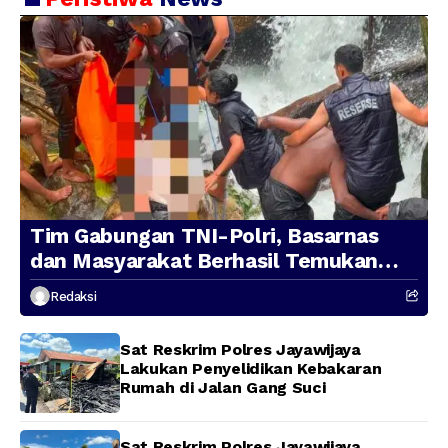
Tim Gabungan TNI-Polri, Basarnas
dan Masyarakat Berhasil Temukan
Presenter TVRI Papua Barat yang
Redaksi
Hilang di Sungai Memti
Sat Reskrim Polres Jayawijaya
Lakukan Penyelidikan Kebakaran
Rumah di Jalan Gang Suci
Sat Reskrim Polres Jayawijaya