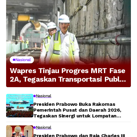
Nasional
Wapres Tinjau Progres MRT Fase
2A, Tegaskan Transportasi Publik
Modern Jadi Prioritas Nasional
Nasional
Presiden Prabowo Buka Rakornas
Pemerintah Pusat dan Daerah 2026,
Tegaskan Sinergi untuk Lompatan
Pembangunan
Nasional
Presiden Prabowo dan Raja Charles III