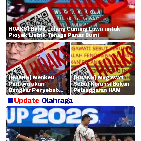
HOAKS] Bahlil Lelang Gunung Lawu untuk
Proyek Listrik Tenaga Panas Bumi
[HOAKS] Menkeu
[HOAKS] Megawati
Purbaya akan
Sebut Korupsi Bukan
Bongkar Penyebab
Pelanggaran HAM
Kerugian BUMN
Update
Olahraga