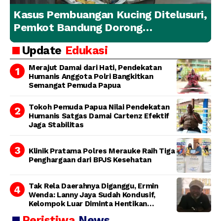
Kasus Pembuangan Kucing Ditelusuri,
Pemkot Bandung Dorong
Penanganan Hewan yang
Update
Edukasi
Bertanggung Jawab
Merajut Damai dari Hati, Pendekatan
Humanis Anggota Polri Bangkitkan
Semangat Pemuda Papua
Tokoh Pemuda Papua Nilai Pendekatan
Humanis Satgas Damai Cartenz Efektif
Jaga Stabilitas
Klinik Pratama Polres Merauke Raih Tiga
Penghargaan dari BPJS Kesehatan
Tak Rela Daerahnya Diganggu, Ermin
Wenda: Lanny Jaya Sudah Kondusif,
Kelompok Luar Diminta Hentikan
Provokasi
Peristiwa
News