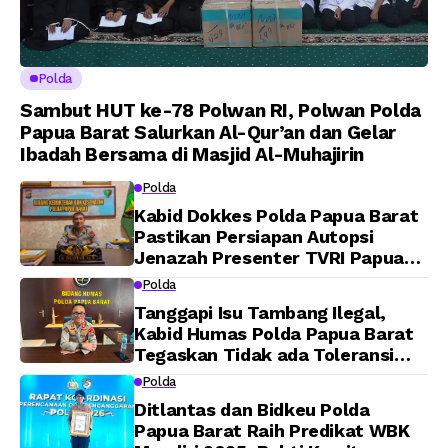
Polda
Sambut HUT ke-78 Polwan RI, Polwan Polda
Papua Barat Salurkan Al-Qur’an dan Gelar
Ibadah Bersama di Masjid Al-Muhajirin
Polda
Kabid Dokkes Polda Papua Barat
Pastikan Persiapan Autopsi
Jenazah Presenter TVRI Papua
Barat Yanto Idorway Telah
Polda
Matang, Pelaksanaan
Tanggapi Isu Tambang Ilegal,
Dijadwalkan Kamis
Kabid Humas Polda Papua Barat
Tegaskan Tidak ada Toleransi
bagi Oknum Anggota
Polda
Ditlantas dan Bidkeu Polda
Papua Barat Raih Predikat WBK