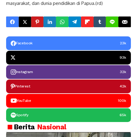
masyarakat, dan dunia pendidikan di Papua.(rd)
Facebook
23k
93k
Instagram
32k
Pinterest
42k
YouTube
100k
Spotify
65k
Berita
Nasional