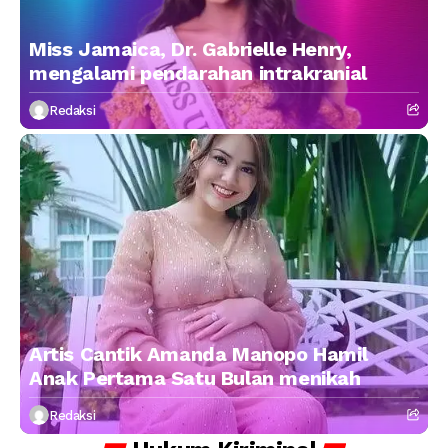
Miss Jamaica, Dr. Gabrielle Henry,
mengalami pendarahan intrakranial
Redaksi
Artis Cantik Amanda Manopo Hamil
Anak Pertama Satu Bulan menikah
Redaksi