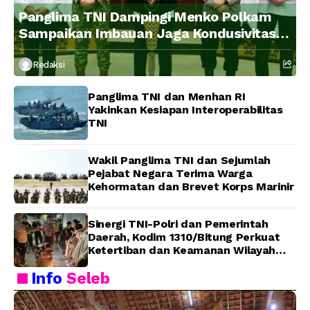
Panglima TNI Dampingi Menko Polkam
Sampaikan Imbauan Jaga Kondusivitas
Bangsa
Redaksi
Panglima TNI dan Menhan RI
Yakinkan Kesiapan Interoperabilitas
TNI
Wakil Panglima TNI dan Sejumlah
Pejabat Negara Terima Warga
Kehormatan dan Brevet Korps Marinir
Sinergi TNI-Polri dan Pemerintah
Daerah, Kodim 1310/Bitung Perkuat
Ketertiban dan Keamanan Wilayah
Kota Bitung
Info
Seleb