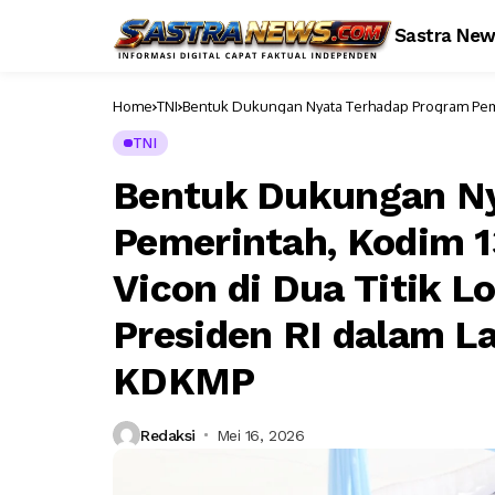
Sastra Ne
Home
TNI
Bentuk Dukungan Nyata Terhadap Program Pemer
Berbeda Bersama Presiden RI dalam Launching 
TNI
Bentuk Dukungan Ny
Pemerintah, Kodim 
Vicon di Dua Titik 
Presiden RI dalam La
KDKMP
Redaksi
Mei 16, 2026