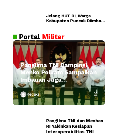
ra
n
Pol
Jelang HUT RI, Warga
ri
Dijadwalka
Kabupaten Puncak Diimbau
Lul
Waspada Provokasi
n Kamis
us
Portal
Militer
an
AK
PO
L
Panglima TNI Dampingi
20
Menko Polkam Sampaikan
26
Imbauan Jaga
Kondusivitas Bangsa
Redaksi
Panglima TNI dan Menhan
RI Yakinkan Kesiapan
Interoperabilitas TNI