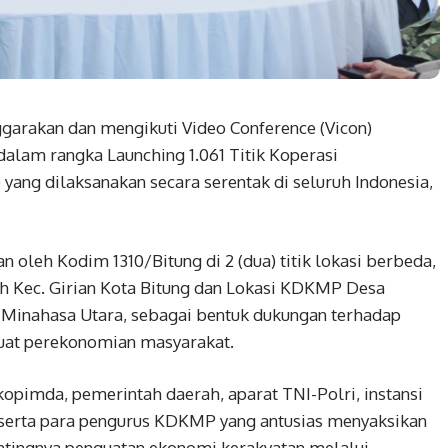
garakan dan mengikuti Video Conference (Vicon)
alam rangka Launching 1.061 Titik Koperasi
ang dilaksanakan secara serentak di seluruh Indonesia,
n oleh Kodim 1310/Bitung di 2 (dua) titik lokasi berbeda,
ah Kec. Girian Kota Bitung dan Lokasi KDKMP Desa
 Minahasa Utara, sebagai bentuk dukungan terhadap
at perekonomian masyarakat.
kopimda, pemerintah daerah, aparat TNI-Polri, instansi
, serta para pengurus KDKMP yang antusias menyaksikan
entingnya penguatan ekonomi kerakyatan melalui