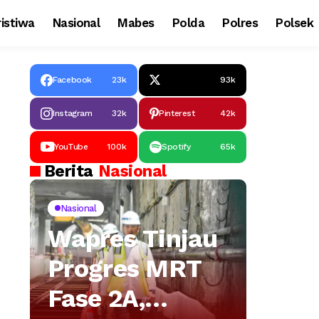
istiwa
Nasional
Mabes
Polda
Polres
Polsek
Facebook
23k
93k
Instagram
32k
Pinterest
42k
YouTube
100k
Spotify
65k
Berita
Nasional
Nasional
Wapres Tinjau
Progres MRT
Fase 2A,