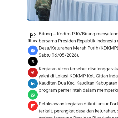
Bitung – Kodim 1310/Bitung menyeleng
bersama Presiden Republik Indonesia d
Share
Desa/Kelurahan Merah Putih (KDKMP) y
Sabtu (16/05/2026).
Kegiatan Vicon tersebut diselenggaraka
yakni di Lokasi KDKMP Kel. Gitian Ind
Kauditan Dua Kec. Kauditan Kabupaten
program pemerintah dalam memperku
Pelaksanaan kegiatan diikuti unsur For
terkait, perangkat desa dan kelurahan
arahan langsung Presiden RI terkait p