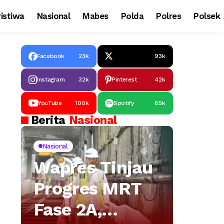
istiwa
Nasional
Mabes
Polda
Polres
Polsek
Facebook
23k
93k
Instagram
32k
Pinterest
42k
YouTube
100k
Spotify
65k
Berita
Nasional
Nasional
Wapres Tinjau
Progres MRT
Fase 2A,