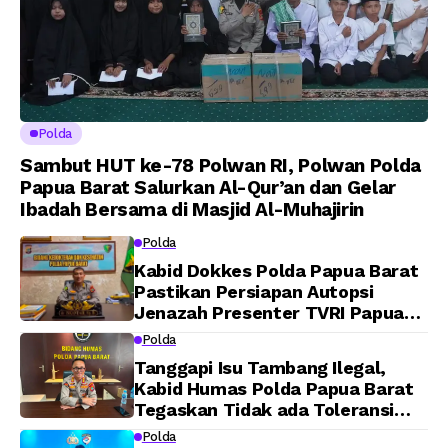
Polda
Sambut HUT ke-78 Polwan RI, Polwan Polda
Papua Barat Salurkan Al-Qur’an dan Gelar
Ibadah Bersama di Masjid Al-Muhajirin
Polda
Kabid Dokkes Polda Papua Barat
Pastikan Persiapan Autopsi
Jenazah Presenter TVRI Papua
Barat Yanto Idorway Telah
Polda
Matang, Pelaksanaan
Tanggapi Isu Tambang Ilegal,
Dijadwalkan Kamis
Kabid Humas Polda Papua Barat
Tegaskan Tidak ada Toleransi
bagi Oknum Anggota
Polda