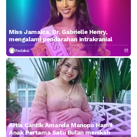
Miss Jamaica, Dr. Gabrielle Henry,
mengalami pendarahan intrakranial
Redaksi
Artis Cantik Amanda Manopo Hamil
Anak Pertama Satu Bulan menikah