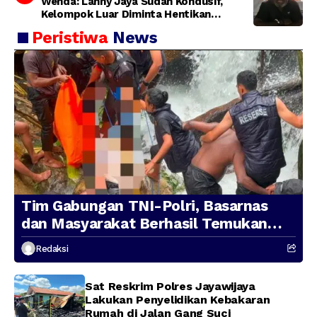
Wenda: Lanny Jaya Sudah Kondusif,
Kelompok Luar Diminta Hentikan
Provokasi
Peristiwa
News
Tim Gabungan TNI-Polri, Basarnas
dan Masyarakat Berhasil Temukan
Presenter TVRI Papua Barat yang
Redaksi
Hilang di Sungai Memti
Sat Reskrim Polres Jayawijaya
Lakukan Penyelidikan Kebakaran
Rumah di Jalan Gang Suci