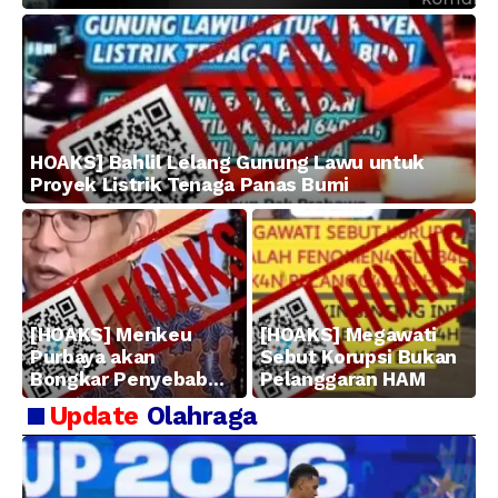
HOAKS] Bahlil Lelang Gunung Lawu untuk
Proyek Listrik Tenaga Panas Bumi
[HOAKS] Menkeu
[HOAKS] Megawati
Purbaya akan
Sebut Korupsi Bukan
Bongkar Penyebab
Pelanggaran HAM
Kerugian BUMN
Update
Olahraga