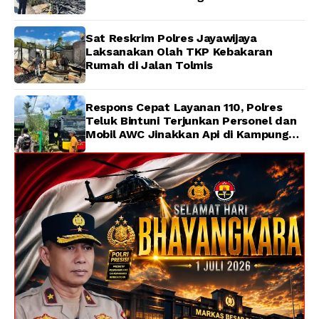
Sat Reskrim Polres Jayawijaya
Laksanakan Olah TKP Kebakaran
Rumah di Jalan Tolmis
Respons Cepat Layanan 110, Polres
Teluk Bintuni Terjunkan Personel dan
Mobil AWC Jinakkan Api di Kampung
Lama