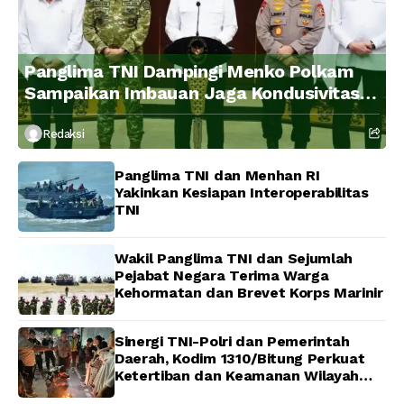
Panglima TNI Dampingi Menko Polkam
Sampaikan Imbauan Jaga Kondusivitas
Bangsa
Redaksi
Panglima TNI dan Menhan RI
Yakinkan Kesiapan Interoperabilitas
TNI
Wakil Panglima TNI dan Sejumlah
Pejabat Negara Terima Warga
Kehormatan dan Brevet Korps Marinir
Sinergi TNI-Polri dan Pemerintah
Daerah, Kodim 1310/Bitung Perkuat
Ketertiban dan Keamanan Wilayah
Kota Bitung