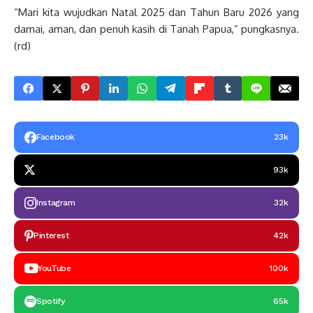
“Mari kita wujudkan Natal 2025 dan Tahun Baru 2026 yang
damai, aman, dan penuh kasih di Tanah Papua,” pungkasnya.
(rd)
Facebook
23k
93k
Instagram
32k
Pinterest
42k
YouTube
100k
Spotify
65k