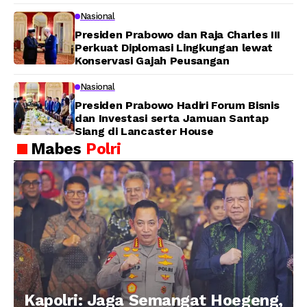
Pembangunan
Nasional
Presiden Prabowo dan Raja Charles III
Perkuat Diplomasi Lingkungan lewat
Konservasi Gajah Peusangan
Nasional
Presiden Prabowo Hadiri Forum Bisnis
dan Investasi serta Jamuan Santap
Siang di Lancaster House
Mabes
Polri
Kapolri: Jaga Semangat Hoegeng,