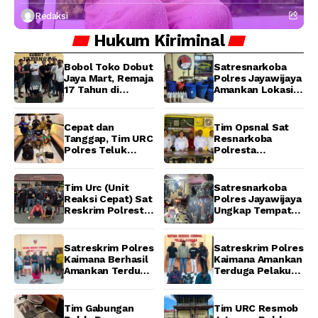
Redaksi
Hukum
Kiriminal
Bobol Toko Dobut
Satresnarkoba
Jaya Mart, Remaja
Polres Jayawijaya
17 Tahun di
Amankan Lokasi
Manokwari
Produksi Miras
Ditangkap Tim
Lokal Cap Tikus di
URC Resmob
Wamena
Cepat dan
Tim Opsnal Sat
Jatanras Polda
Tanggap, Tim URC
Resnarkoba
Papua Barat
Polres Teluk
Polresta
Bintuni Bekuk
Manokwari
Tiga Terduga
Berhasil Ungkap
Pelaku Pencurian
Kasus Tindak
Tim Urc (Unit
Satresnarkoba
di SMA
Pidana Narkotika
Reaksi Cepat) Sat
Polres Jayawijaya
Sanawesen
Golongan I Jenis
Reskrim Polresta
Ungkap Tempat
Shabu di SP 4
Manokwari
Produksi Miras
Distrik Prafi kab.
Berhasil Tangkap
Lokal Cap Tikus di
Manokwari
2 Pelaku
Wamena
Satreskrim Polres
Satreskrim Polres
Pengeroyokan di
Kaimana Berhasil
Kaimana Amankan
Taman Ria kab.
Amankan Terduga
Terduga Pelaku
Manokwari
Pelaku
Pencurian Mesin
Penganiayaan
Tempel dan Tiga
Menggunakan
Unit Barang Bukti
Tim Gabungan
Tim URC Resmob
Senjata Tajam
Berhasil