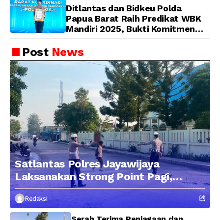
Ditlantas dan Bidkeu Polda
Papua Barat Raih Predikat WBK
Mandiri 2025, Bukti Komitmen
Wujudkan Pelayanan Bersih dan
Berintegritas
Post
News
Satlantas Polres Jayawijaya
Laksanakan Strong Point Pagi,
Edukasi Pengendara dengan
Redaksi
Pendekatan Humanis
Serah Terima Penjagaan dan