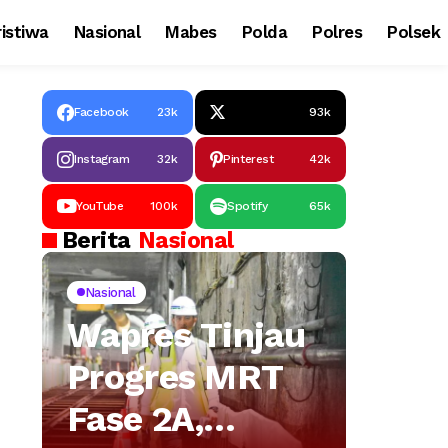
istiwa
Nasional
Mabes
Polda
Polres
Polsek
Facebook
23k
93k
Instagram
32k
Pinterest
42k
YouTube
100k
Spotify
65k
Berita
Nasional
Nasional
Wapres Tinjau
Progres MRT
Fase 2A,