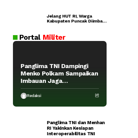
ra
n
Pol
Jelang HUT RI, Warga
ri
Dijadwalka
Kabupaten Puncak Diimbau
Lul
Waspada Provokasi
n Kamis
us
Portal
Militer
an
AK
PO
L
Panglima TNI Dampingi
20
Menko Polkam Sampaikan
26
Imbauan Jaga
Kondusivitas Bangsa
Redaksi
Panglima TNI dan Menhan
RI Yakinkan Kesiapan
Interoperabilitas TNI